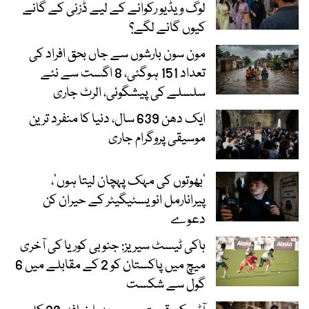
لوگ ویڈیو رکوانے کے لیے ڈزنی کے گانے
کیوں گانے لگے؟
مون سون بارشوں سے جاں بحق افراد کی
تعداد 151 ہوگئی، 8 اگست سے نئے
سلسلے کی پیشگوئی، الرٹ جاری
ایک دھن 639 سال، دنیا کا منفرد ترین
موسیقی پروگرام جاری
‘بھوتوں کی مہک پہچان لیتا ہوں’،
پیرانارمل انویسٹیگیٹر کے حیران کن
دعوے
ہاکی ٹیسٹ سیریز: جنوبی کوریا کی آخری
میچ میں پاکستان کو 2 کے مقابلے میں 6
گول سے شکست