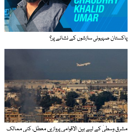
پاکستان صہیونی سازشوں کے نشانے پر؟
مشرق وسطیٰ کے لیے بین الاقوامی پروازیں معطل، کئی ممالک