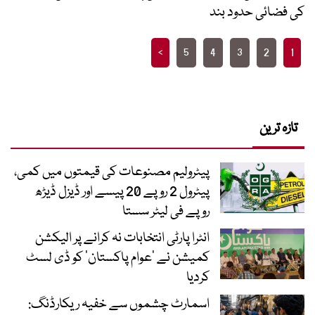
کی فضائی حدود بند
Posts
>
5
4
3
2
1
pagination
تازہ ترین
پیٹرولیم مصنوعات کی قیمتوں میں کمی،
پیٹرول 2 روپے 20 پیسے اور ڈیزل ڈیڑھ
روپے فی لیٹر سستا
انٹرا پارٹی انتخابات نہ کرانے پر الیکشن
کمیشن نے ’عوام پاکستان‘ کو ڈی لسٹ
کردیا
اسمارٹ چشموں سے خفیہ ریکارڈنگ: