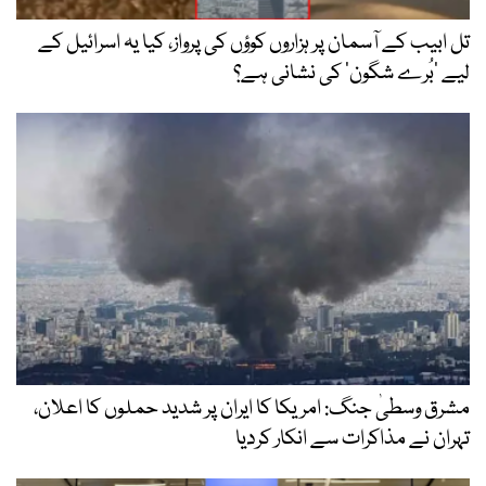
تل ابیب کے آسمان پر ہزاروں کوؤں کی پرواز، کیا یہ اسرائیل کے
لیے ’بُرے شگون‘ کی نشانی ہے؟
مشرق وسطیٰ جنگ: امریکا کا ایران پر شدید حملوں کا اعلان،
تہران نے مذاکرات سے انکار کردیا