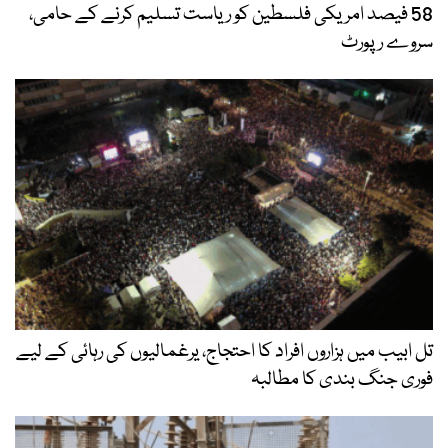
58 فیصد امریکی فلسطین کو ریاست تسلیم کرنے کے حامی،
سروے رپورٹ
تل ابیب میں ہزاروں افراد کا احتجاج، یرغمالیوں کی رہائی کے لیے
فوری جنگ بندی کا مطالبہ