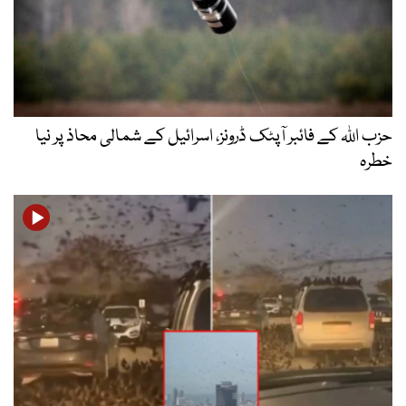
حزب اللہ کے فائبر آپٹک ڈرونز، اسرائیل کے شمالی محاذ پر نیا
خطرہ