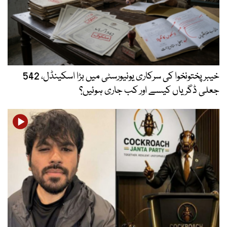
خیبر پختونخوا کی سرکاری یونیورسٹی میں بڑا اسکینڈل، 542
جعلی ڈگریاں کیسے اور کب جاری ہوئیں؟