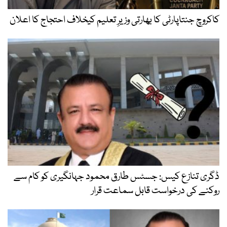
کاکروچ جنتاپارٹی کا بھارتی وزیرِ تعلیم کیخلاف احتجاج کا اعلان
ڈگری تنازع کیس: جسٹس طارق محمود جہانگیری کو کام سے
روکنے کی درخواست قابل سماعت قرار