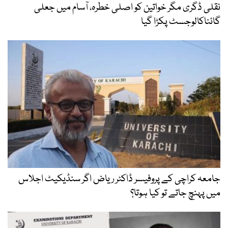
نقلی ڈگری مگر خواتین کو اصلی خطرہ، آسام میں جعلی
گائناکالوجسٹ پکڑا گیا
جامعہ کراچی کے پروفیسر ڈاکٹر ریاض اگر سنڈیکیٹ اجلاس
میں پہنچ جاتے تو کیا ہوتا؟