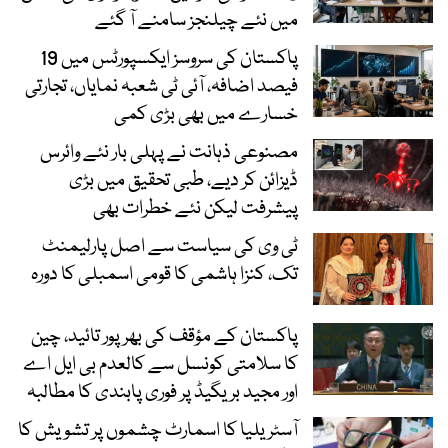
میں نئے چیلنجز سامنے آ گئے
پاکستان کی سروسز ایکسپورٹس میں 19
فیصد اضافہ، آئی ٹی شعبہ نمایاں، تجارتی
خسارے میں بھی بڑی کمی
مصنوعی ذہانت نے پہلی بار نئے وائرس
ڈیزائن کر دیے، طبی تحقیق میں بڑی
پیشرفت لیکن نئے خطرات بھی
ٹی وی کی سیاست سے اصل پارلیمنٹ
تک، کنزا ہاشمی کا قومی اسمبلی کا دورہ
پاکستان کے مؤقف کی بھرپور تائید، چین
کا سلامتی کونسل سے کالعدم بی ایل اے
اور مجید بریگیڈ پر فوری پابندی کا مطالبہ
آسٹریلیا کا اسمارٹ چشموں پر تشویش کا