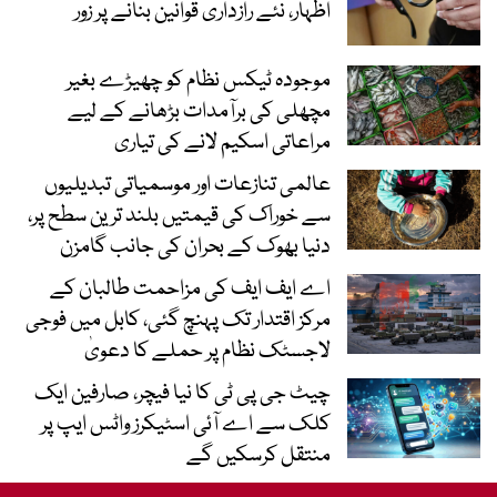
اظہار، نئے رازداری قوانین بنانے پر زور
موجودہ ٹیکس نظام کو چھیڑے بغیر
مچھلی کی برآمدات بڑھانے کے لیے
مراعاتی اسکیم لانے کی تیاری
عالمی تنازعات اور موسمیاتی تبدیلیوں
سے خوراک کی قیمتیں بلند ترین سطح پر،
دنیا بھوک کے بحران کی جانب گامزن
اے ایف ایف کی مزاحمت طالبان کے
مرکز اقتدار تک پہنچ گئی، کابل میں فوجی
لاجسٹک نظام پر حملے کا دعویٰ
چیٹ جی پی ٹی کا نیا فیچر، صارفین ایک
کلک سے اے آئی اسٹیکرز واٹس ایپ پر
منتقل کرسکیں گے