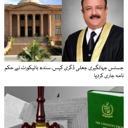
جسٹس جہانگیری جعلی ڈگری کیس، سندھ ہائیکورٹ نے حکم
نامہ جاری کردیا