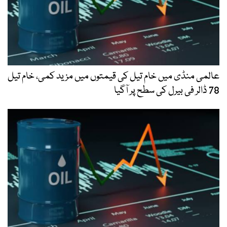
عالمی منڈی میں خام تیل کی قیمتوں میں مزید کمی، خام تیل
78 ڈالر فی بیرل کی سطح پر آگیا