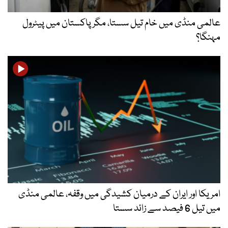
عالمی منڈی میں خام تیل سستا، مگر پاکستان میں پیٹرول
مہنگا؟
امریکا اور ایران کے درمیان کشیدگی میں وقفہ، عالمی منڈی
میں تیل 6 فیصد سے زائد سستا