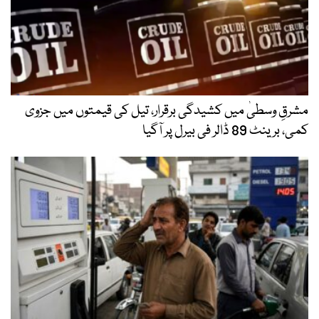
مشرقِ وسطیٰ میں کشیدگی برقرار، تیل کی قیمتوں میں جزوی
کمی، برینٹ 89 ڈالر فی بیرل پر آگیا