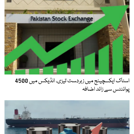
اسٹاک ایکسچینج میں زبردست تیزی، انڈیکس میں 4500
پوائنٹس سے زائد اضافہ