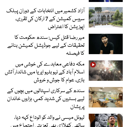
آزاد کشمیر میں انتخابات کے دوران پبلک
سروس کمیشن کے 7 ارکان کی تقرری،
اپوزیشن کا اعتراض
میر رضا قتل کیس: سندھ حکومت کا
تحقیقات کے لیے جوڈیشل کمیشن بنانے
کا فیصلہ
مکہ دفاعی معاہدے کی خوشی میں
اسلام آباد کے نیو بلیو ایریا میں شاندار آتش
بازی، عوام کا جوش و خروش
سندھ کے سرکاری اسپتالوں میں بچوں کے
لیے بستروں کی شدید کمی، ہزاروں خاندان
پریشان
لیونل میسی نے والد کو الوداع کہہ دیا،
ساتھی کھلاڑی بھی تعزیتی اجتماع میں