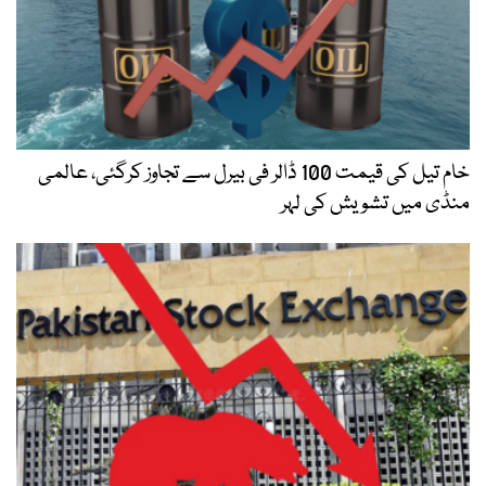
خام تیل کی قیمت 100 ڈالر فی بیرل سے تجاوز کرگئی، عالمی
منڈی میں تشویش کی لہر