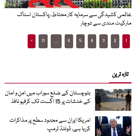
عالمی کشیدگی سے سرمایہ کار محتاط، پاکستان اسٹاک
مارکیٹ مندی سے دوچار
Posts
>
11
6
5
4
3
2
1
…
pagination
تازہ ترین
بلوچستان کے ضلع سوراب میں امن و امان
کے خدشات پر 15 اگست تک کرفیو نافذ
امریکا ایران سے محدود سطح پر مذاکرات
کررہا ہے، ڈونلڈ ٹرمپ