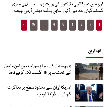
فوج میں غیر قانونی ہلاکتوں کی روایت پہلے سے تھی جبری
گمشدگیاں بعد میں آئیں، سابق بنگلہ دیشی آرمی چیف
Posts
>
15
6
5
4
3
2
1
…
pagination
تازہ ترین
بلوچستان کے ضلع سوراب میں امن و امان
کے خدشات پر 15 اگست تک کرفیو نافذ
امریکا ایران سے محدود سطح پر مذاکرات
کررہا ہے، ڈونلڈ ٹرمپ