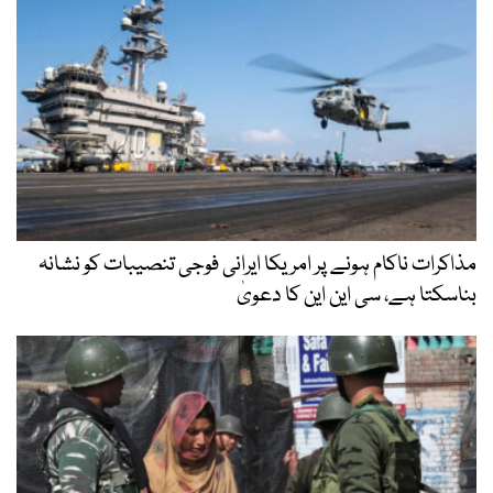
مذاکرات ناکام ہونے پر امریکا ایرانی فوجی تنصیبات کو نشانہ
بناسکتا ہے، سی این این کا دعویٰ