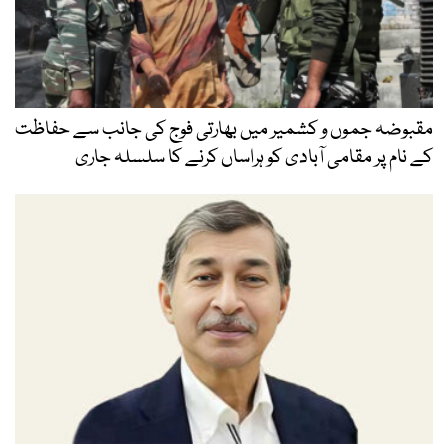
مقبوضہ جموں و کشمیر میں بھارتی فوج کی جانب سے حفاظت
کے نام پر مقامی آبادی کو ہراساں کرنے کا سلسلہ جاری