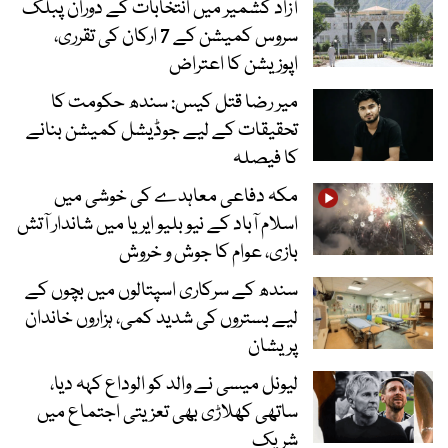
آزاد کشمیر میں انتخابات کے دوران پبلک
سروس کمیشن کے 7 ارکان کی تقرری،
اپوزیشن کا اعتراض
میر رضا قتل کیس: سندھ حکومت کا
تحقیقات کے لیے جوڈیشل کمیشن بنانے
کا فیصلہ
مکہ دفاعی معاہدے کی خوشی میں
اسلام آباد کے نیو بلیو ایریا میں شاندار آتش
بازی، عوام کا جوش و خروش
سندھ کے سرکاری اسپتالوں میں بچوں کے
لیے بستروں کی شدید کمی، ہزاروں خاندان
پریشان
لیونل میسی نے والد کو الوداع کہہ دیا،
ساتھی کھلاڑی بھی تعزیتی اجتماع میں
شریک