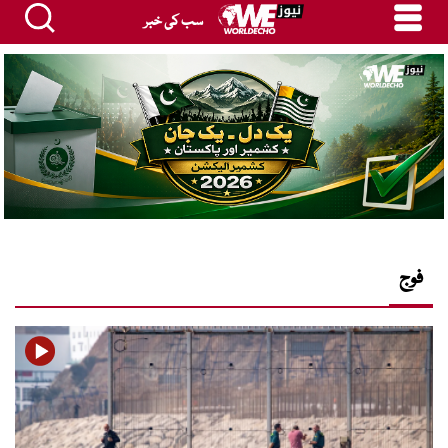
سب کی خبر
فوج