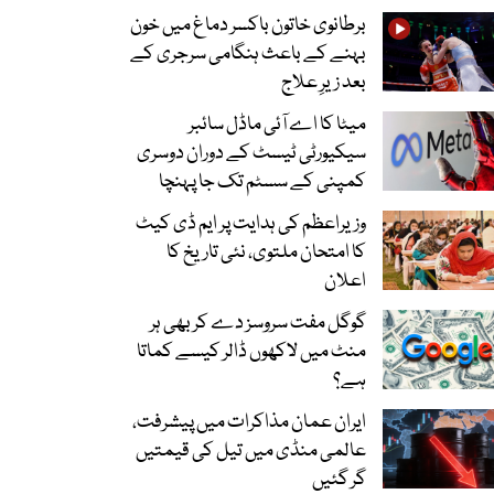
برطانوی خاتون باکسر دماغ میں خون
بہنے کے باعث ہنگامی سرجری کے
بعد زیرِ علاج
میٹا کا اے آئی ماڈل سائبر
سیکیورٹی ٹیسٹ کے دوران دوسری
کمپنی کے سسٹم تک جا پہنچا
وزیراعظم کی ہدایت پر ایم ڈی کیٹ
کا امتحان ملتوی، نئی تاریخ کا
اعلان
گوگل مفت سروسز دے کر بھی ہر
منٹ میں لاکھوں ڈالر کیسے کماتا
ہے؟
ایران عمان مذاکرات میں پیشرفت،
عالمی منڈی میں تیل کی قیمتیں
گر گئیں