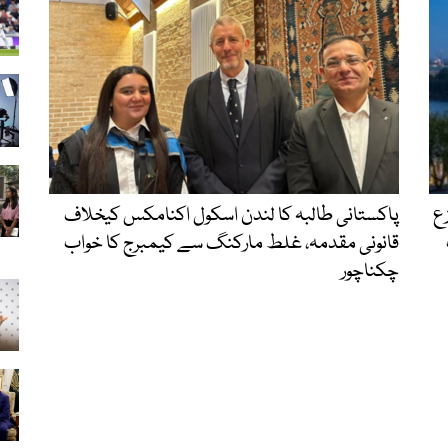
زع
پاکستانی طالبہ کا لندن اسکول اکنامکس کیخلاف
قانونی مقدمہ، غلط مارکنگ سے کیمبرج کا خواب
چکناچور