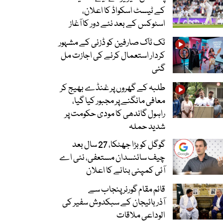
کے ٹیسٹ اسکواڈ کا اعلان،
اسٹوکس کے بعد نئے دور کا آغاز
ٹک ٹاک صارفین کو ڈزنی کے مشہور
کردار استعمال کرنے کی اجازت مل
گئی
طلبہ کے گھروں پر غنڈے بھیج کر
معافی مانگنے پر مجبور کیا گیا،
راہول گاندھی کا مودی حکومت پر
شدید حملہ
گوگل کو بڑا جھٹکا، 27 سال بعد
چیف سائنسدان مستعفی، نئی اے
آئی کمپنی بنانے کا اعلان
قائم مقام گورنر پنجاب سے
آذربائیجان کے سبکدوش سفیر کی
الوداعی ملاقات