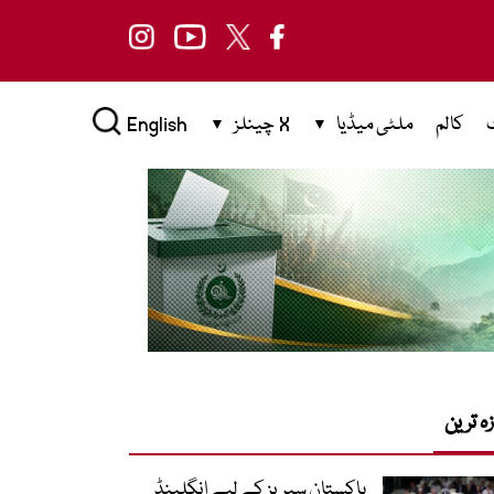
کالم
ملٹی میڈیا
X چینلز
English
زہ ترین
پاکستان سیریز کے لیے انگلینڈ