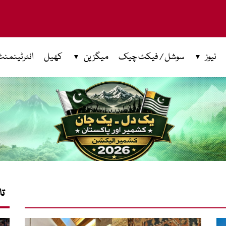
نیوز
سوشل / فیکٹ چیک
میگزین
کھیل
انٹرٹینمنٹ
تا