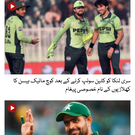
سری لنکا کو کلین سوئپ کرنے کے بعد کوچ مائیک ہیسن کا
کھلاڑیوں کے نام خصوصی پیغام