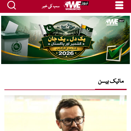
سب کی خبر
مائیک ہیسن