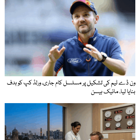
ون ڈے ٹیم کی تشکیل پر مسلسل کام جاری، ورلڈ کپ کو ہدف
بنایا لیا، مائیک ہیسن