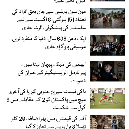
کیوں گانے لگے؟
مون سون بارشوں سے جاں بحق افراد کی
تعداد 151 ہوگئی، 8 اگست سے نئے
سلسلے کی پیشگوئی، الرٹ جاری
ایک دھن 639 سال، دنیا کا منفرد ترین
موسیقی پروگرام جاری
‘بھوتوں کی مہک پہچان لیتا ہوں’،
پیرانارمل انویسٹیگیٹر کے حیران کن
دعوے
ہاکی ٹیسٹ سیریز: جنوبی کوریا کی آخری
میچ میں پاکستان کو 2 کے مقابلے میں 6
گول سے شکست
آٹے کی قیمتوں میں پھر اضافہ، 20 کلو
تھیلا 3 ہزار روپے سے تجاوز کرگیا