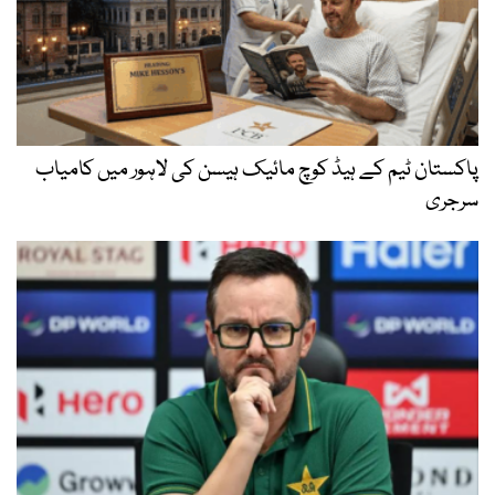
پاکستان ٹیم کے ہیڈ کوچ مائیک ہیسن کی لاہور میں کامیاب
سرجری