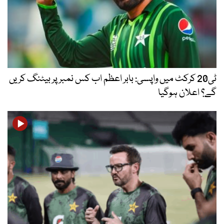
ٹی20 کرکٹ میں واپسی: بابر اعظم اب کس نمبر پر بیٹنگ کریں
گے؟ اعلان ہوگیا