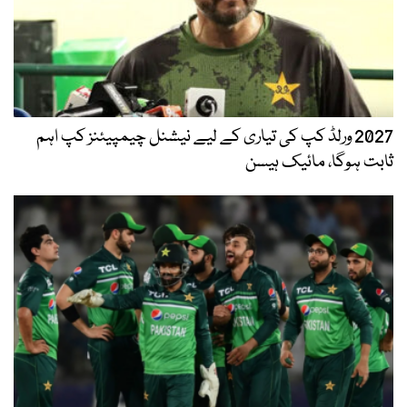
2027 ورلڈ کپ کی تیاری کے لیے نیشنل چیمپیئنز کپ اہم
ثابت ہوگا، مائیک ہیسن