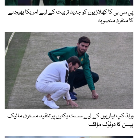
پی سی بی کا کھلاڑیوں کو جدید تربیت کے لیے امریکا بھیجنے
کا منفرد منصوبہ
ورلڈ کپ تیاریوں کے لیے سست وکٹوں پر تنقید مسترد، مائیک
ہیسن کا دوٹوک مؤقف