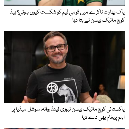
پاک بھارت ٹاکرے میں قومی ٹیم کو شکست کیوں ہوئی؟ ہیڈ
کوچ مائیک ہیسن نے بتا دیا
پاکستانی کوچ مائیک ہیسن نیوزی لینڈ روانہ، سوشل میڈیا پر
اہم پیغام بھی دے دیا