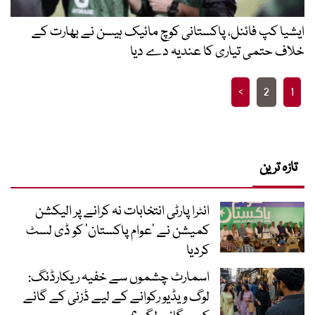
ایشیا کپ فائنل، پاکستانی کوچ مائیک ہیسن نے بھارت کے
خلاف حتمی تیاری کا عندیہ دے دیا
Posts
>
2
1
pagination
تازہ ترین
انٹرا پارٹی انتخابات نہ کرانے پر الیکشن
کمیشن نے ’عوام پاکستان‘ کو ڈی لسٹ
کردیا
اسمارٹ چشموں سے خفیہ ریکارڈنگ:
لوگ ویڈیو رکوانے کے لیے ڈزنی کے گانے