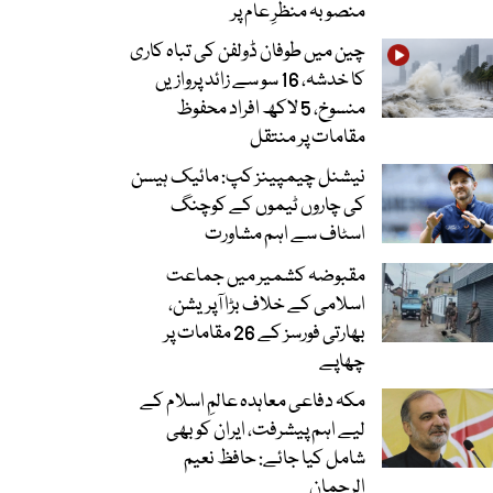
منصوبہ منظرِ عام پر
چین میں طوفان ڈولفن کی تباہ کاری
کا خدشہ، 16 سو سے زائد پروازیں
منسوخ، 5 لاکھ افراد محفوظ
مقامات پر منتقل
نیشنل چیمپینز کپ: مائیک ہیسن
کی چاروں ٹیموں کے کوچنگ
اسٹاف سے اہم مشاورت
مقبوضہ کشمیر میں جماعت
اسلامی کے خلاف بڑا آپریشن،
بھارتی فورسز کے 26 مقامات پر
چھاپے
مکہ دفاعی معاہدہ عالمِ اسلام کے
لیے اہم پیشرفت، ایران کو بھی
شامل کیا جائے: حافظ نعیم
الرحمان