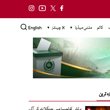
کالم
ملٹی میڈیا
X چینلز
English
زہ ترین
برٹش کولمبیا میں جنگلات کی آگ