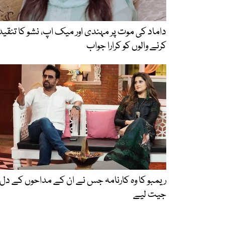
داماد کی موت پر مہندی اور میک اپ، نشو کا تنقید
کرنے والوں کو کرارا جواب
ریمبو کا وہ کارنامہ جس نے ان کے مداحوں کے دل
جیت لیے