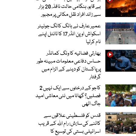
بے قابو، ہنگامی حالت نافذ، 20 ہزار
سے زائد افراد نقل مکانی پر مجبور
عمیر عارف نے ہانگ کانگ جونیئر
اسکواش اوپن انڈر 17 کا ٹائٹل اپنے
نام کرلیا
بھارتی فضائیہ کا ونگ کمانڈر
حساس دفاعی معلومات مبینہ طور
پر پاکستان کو دینے کے الزام میں
گرفتار
کاجو کے درختوں سے ایک نہیں 2
فصلیں؟ گھانا میں نئی معاشی امید
جاگ اٹھی
قدس کو فلسطینی علاقوں سے
کاٹنے کی سازش: رام اللہ کے قریب
اسرائیلی بستی کی توسیع کا