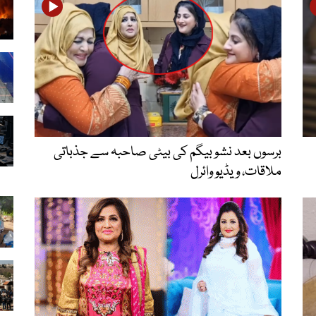
برسوں بعد نشو بیگم کی بیٹی صاحبہ سے جذباتی
ملاقات، ویڈیو وائرل