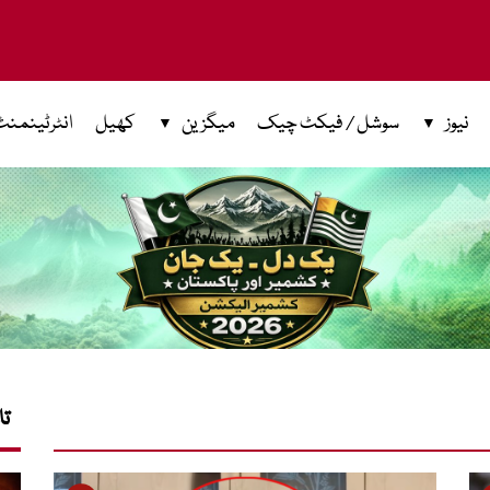
نیوز
سوشل / فیکٹ چیک
میگزین
کھیل
انٹرٹینمنٹ
تا