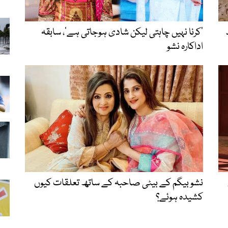
’کرنا نہیں چاہتی لیکن شادی ہوجاتی ہے‘، سابقہ
اداکارہ نشو
نشو بیگم کے بیٹی صاحبہ کے ساتھ تعلقات کیوں
کشیدہ ہوئے؟