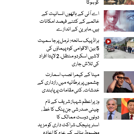
کو ہوگا
اے آئی کے ہاتھوں انسانیت کے
خاتمے کے کتنے فیصد امکانات
ہیں، ماہرین کے اندازے
براڈ پیک سانحہ: نرمل پرجا سمیت
5 بین الاقوامی کوہ پیماؤں کی
لاشیں اسکردو منتقل، 2 لاپتا افراد
کی تلاش جاری
میٹا کے کیمرا نصب اسمارٹ
چشموں پر برطانیہ میں رازداری کے
خدشات، کئی مقامات پر پابندی
وزیراعظم شہباز شریف کے نام
چینی صدر شی جن پنگ کا خط،
دونوں دوست ممالک کا
اسٹریٹیجک شراکت داری کو مزید
مضبوط بنانے کے عزم کا اعادہ