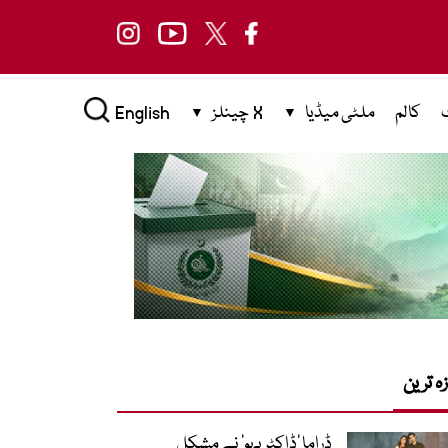
کالم
ملٹی میڈیا
X چینلز
English
زہ ترین
ڈراما ’ڈاکٹر بہو‘ نے مشکل