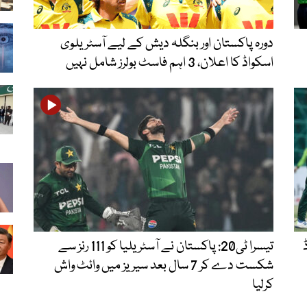
دورہ پاکستان اور بنگلہ دیش کے لیے آسٹریلوی
اسکواڈ کا اعلان، 3 اہم فاسٹ بولرز شامل نہیں
اڈ
تیسرا ٹی20: پاکستان نے آسٹریلیا کو 111 رنز سے
شکست دے کر 7 سال بعد سیریز میں وائٹ واش
کرلیا