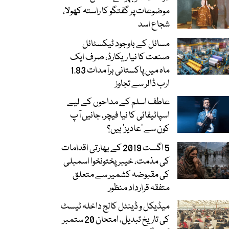
موضوعات پر گفتگو کا راستہ کھولا،
شجاع اسد
مسائل کے باوجود ٹیکسٹائل
صنعت کا نیا ریکارڈ، صرف ایک
ماہ میں پاکستانی برآمدات 1.83
ارب ڈالر سے تجاوز
عاطف اسلم کے مداحوں کے لیے
اسپاٹیفائی کا نیا فیچر، جانیں آپ
کون سے ‘عادیز’ ہیں؟
5 اگست 2019 کے بھارتی اقدامات
کی مذمت، خیبرپختونخوا اسمبلی
کی مقبوضہ کشمیر سے متعلق
متفقہ قرارداد منظور
میڈیکل و ڈینٹل کالج داخلہ ٹیسٹ
کی تاریخ تبدیل، امتحان 20 ستمبر