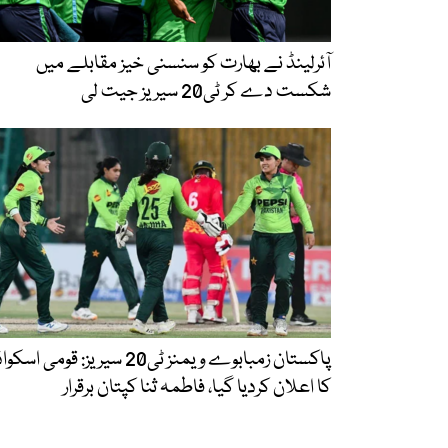
آئرلینڈ نے بھارت کو سنسنی خیز مقابلے میں
شکست دے کر ٹی20 سیریز جیت لی
پاکستان زمبابوے ویمنز ٹی20 سیریز: قومی اسکو
کا اعلان کردیا گیا، فاطمہ ثنا کپتان برقرار