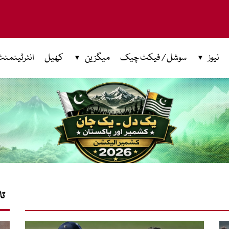
نیوز
سوشل / فیکٹ چیک
میگزین
کھیل
انٹرٹینمنٹ
تا