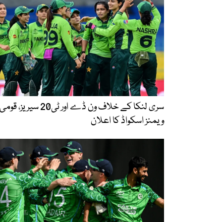
سری لنکا کے خلاف ون ڈے اور ٹی20 سیریز، قومی
ویمنز اسکواڈ کا اعلان