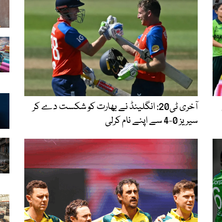
آخری ٹی20: انگلینڈ نے بھارت کو شکست دے کر
سیریز 0-4 سے اپنے نام کرلی