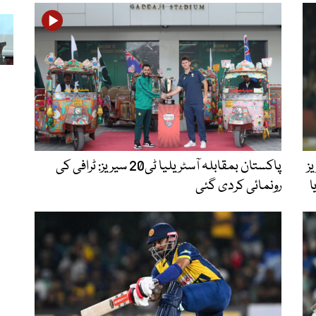
لاف ٹی20 سیریز
پاکستان بمقابلہ آسٹریلیا ٹی20 سیریز: ٹرافی کی
ا
رونمائی کردی گئی