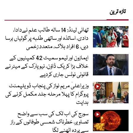
تازہ ترین
تھائی لینڈ: 14 سالہ طالب علم نےدادا،
دادی، اساتذہ اور ساتھی طلبہ پر گولیاں برسا
دیں، 6 افراد ہلاک، متعدد زخمی
ایمازون اور ٹیمو سمیت 42 کمپنیوں کے
خلاف بڑا کریک ڈاؤن، نیویارک کے میئر نے
قانونی نوٹس جاری کردیے
وزیراعلیٰ مریم نواز کی پنجاب ڈویلپمنٹ
پروگرام کا پہلا مرحلہ جلد مکمل کرنے کی
ہدایت
سورج کی اب تک کی سب سے واضح
تصاویر، خطرناک شمسی طوفانوں کے راز
سے پردہ اٹھنے لگا