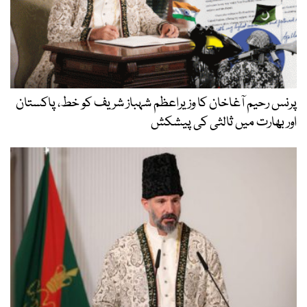
پرنس رحیم آغاخان کا وزیراعظم شہباز شریف کو خط، پاکستان
اور بھارت میں ثالثی کی پیشکش