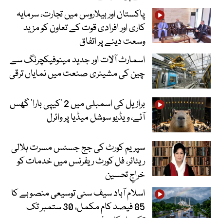
پاکستان اور بیلاروس میں تجارت، سرمایہ
کاری اور افرادی قوت کے تعاون کو مزید
وسعت دینے پر اتفاق
اسمارٹ آلات اور جدید مینوفیکچرنگ سے
چین کی مشینری صنعت میں نمایاں ترقی
برازیل کی اسمبلی میں 2 ’کیپی بارا‘ گھس
آئے، ویڈیو سوشل میڈیا پر وائرل
سپریم کورٹ کی جج جسٹس مسرت ہلالی
ریٹائر، فل کورٹ ریفرنس میں خدمات کو
خراجِ تحسین
اسلام آباد سیف سٹی توسیعی منصوبے کا
85 فیصد کام مکمل، 30 ستمبر تک