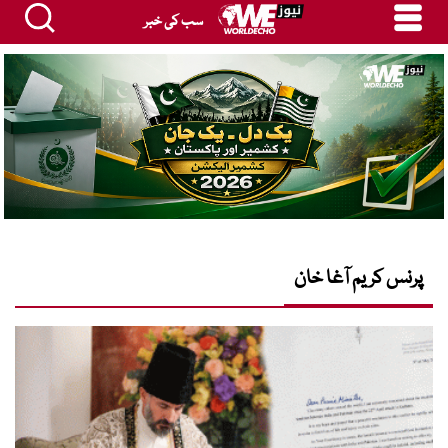
سب کی خبر
پرنس کریم آغا خان