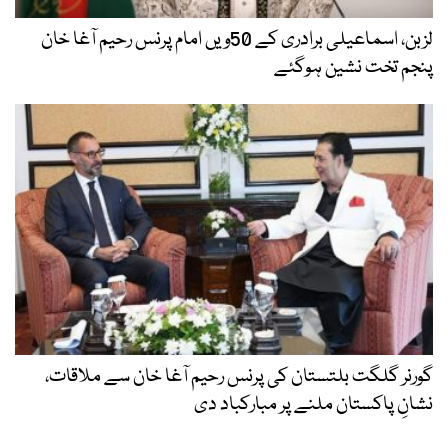
لزبن، اسماعیلی برادری کے 50ویں امام پرنس رحیم آغا خان
پنجم تخت نشین ہوگئے
گورنر گلگت بلتستان کی پرنس رحیم آغا خان سے ملاقات،
نشانِ پاکستان ملنے پر مبارکباد دی