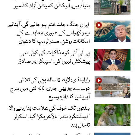
بنیاد ہیں، الیکشن کمیشن آزاد کشمیر
ایران جنگ جلد ختم ہو جائے گی، آبنائے
ہرمز کھولنے کے عبوری معاہدے کے
امکانات روشن، صدر ٹرمپ کا دعویٰ
پی ٹی آئی کو مذاکرات کی کوئی نئی
پیشکش نہیں کی، اسپیکر ایاز صادق
راولپنڈی: لاپتا 6 سالہ بچی کی تلاش
دوسرے روز بھی جاری، نالہ لئی میں سرچ
آپریشن کا دائرہ وسیع
ہفتوں تک خوف کی علامت بنا رہنے والا
‘دہشتگرد بندر’ بالآخر پکڑا گیا، اسکولز
تاحال بند