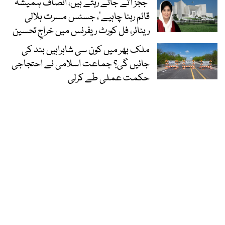
’ججز آتے جاتے رہتے ہیں، انصاف ہمیشہ
قائم رہنا چاہیے‘، جسٹس مسرت ہلالی
ریٹائر، فل کورٹ ریفرنس میں خراجِ تحسین
ملک بھر میں کون سی شاہراہیں بند کی
جائیں گی؟ جماعت اسلامی نے احتجاجی
حکمت عملی طے کرلی