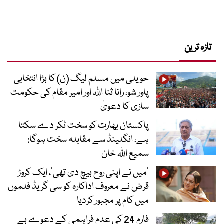
حویلی میں مسلم لیگ (ن) کا بڑا انتخابی
پاور شو، رانا ثنا اللہ اور امیر مقام کی حکومت
سازی کا دعویٰ
پاکستان بھارت کو سخت ٹکر دے سکتا
ہے، انگلینڈ سے مقابلہ سخت ہوگا:
سمیع اللہ خان
’میں نے اپنی روح بیچ دی تھی‘، ایک کروڑ
قرض نے معروف اداکارہ کو سی گریڈ فلموں
میں کام پر مجبور کردیا
فارم 24 کی عدم فراہمی کے دعوے بے