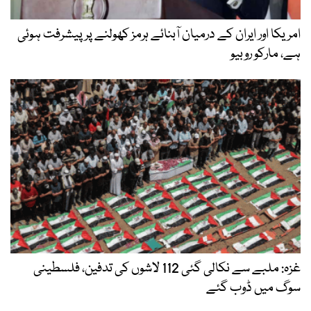
 کے درمیان آبنائے ہرمز کھولنے پر پیشرفت ہوئی
غزہ: ملبے سے نکالی گئی 112 لاشوں کی تدفین، فلسطینی
گئے