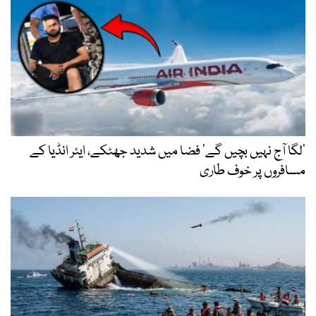
ں گے‘ فضا میں شدید جھٹکے، ایئر انڈیا کے
 طاری