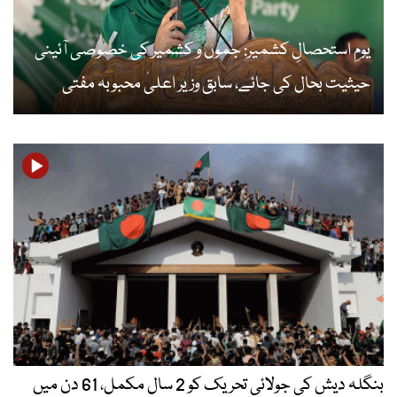
ِ کشمیر: جموں و کشمیر کی خصوصی آئینی
 جائے، سابق وزیر اعلیٰ محبوبہ مفتی
بنگلہ دیش کی جولائی تحریک کو 2 سال مکمل، 61 دن میں