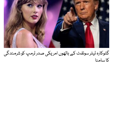
گلوکارہ ٹیلر سوئفٹ کے ہاتھوں امریکی صدر ٹرمپ کو شرمندگی
کا سامنا