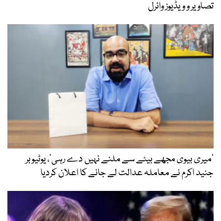
تصاویر و ویڈیوز وائرل
’میری بیوی مجھے بیٹے سے ملنے نہیں دے رہی‘، یوٹیوبر
جنید اکرم نے معاملہ عدالت لے جانے کا اعلان کردیا