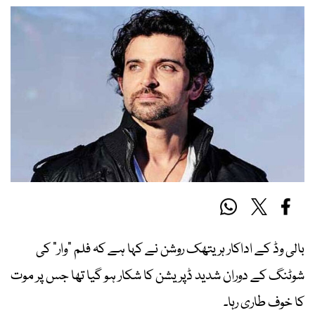
بالی وڈ کے اداکار ہریتھک روشن نے کہا ہے کہ فلم “وار” کی
شوٹنگ کے دوران شدید ڈپریشن کا شکار ہو گیا تھا جس پر موت
کا خوف طاری رہا۔