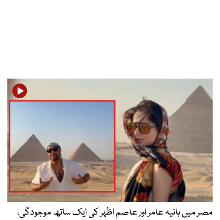
مصر میں ہانیہ عامر اور عاصم اظہر کی ایک ساتھ موجودگی،