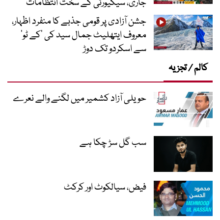
جاری، سیکیورٹی کے سخت انتظامات
جشن آزادی پر قومی جذبے کا منفرد اظہار،
معروف ایتھلیٹ جمال سید کی ’کے ٹو‘
سے اسکردو تک دوڑ
کالم / تجزیہ
حویلی آزاد کشمیر میں لگنے والے نعرے
سب گل سڑ چکا ہے
فیض، سیالکوٹ اور کرکٹ