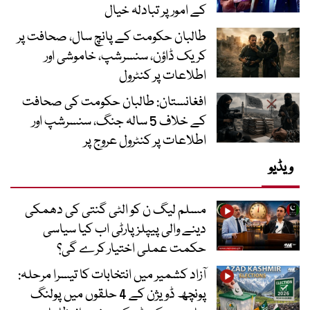
کے امور پر تبادلہ خیال
طالبان حکومت کے پانچ سال، صحافت پر
کریک ڈاؤن، سنسرشپ، خاموشی اور
اطلاعات پر کنٹرول
افغانستان: طالبان حکومت کی صحافت
کے خلاف 5 سالہ جنگ، سنسرشپ اور
اطلاعات پر کنٹرول عروج پر
ویڈیو
مسلم لیگ ن کو الٹی گنتی کی دھمکی
دینے والی پیپلز پارٹی اب کیا سیاسی
حکمت عملی اختیار کرے گی؟
آزاد کشمیر میں انتخابات کا تیسرا مرحلہ:
پونچھ ڈویژن کے 4 حلقوں میں پولنگ