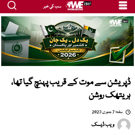
سب کی خبر
ڈپریشن سے موت کے قریب پہنچ گیا تھا،
ہریتھک روشن
ہفتہ 7 جنوری 2023
ویب ڈیسک