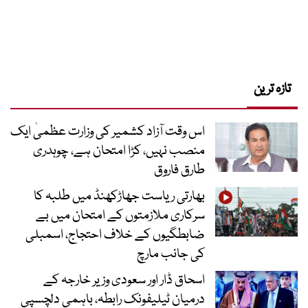
تازہ ترین
اس وقت آزاد کشمیر کی وزارت عظمیٰ ایک
منصب نہیں، کڑا امتحان ہے، چوہدری
طارق فاروق
بھارتی ریاست جھاڑکھنڈ میں طلبہ کا
سرکاری ملازمتوں کے امتحان میں بے
ضابطگیوں کے خلاف احتجاج، اسمبلی
کی جانب مارچ
اسحاق ڈار اور سعودی وزیر خارجہ کے
درمیان ٹیلیفونک رابطہ، باہمی دلچسپی