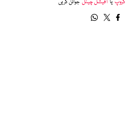
گروپ
‘ یا ’
آفیشل چینل
‘ جوائن کریں