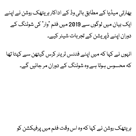
بھارتی میڈیا کے مطابق بالی وڈ کے اداکار ہریتھک روشن نے اپنے
ایک بیان میں لوگوں سے 2019 میں فلم “وار” کی شوٹنگ کے
دوران اپنے ڈپریشن کے تجربات شیئر کیے۔
انہوں نے کہا کہ میں اپنے فٹنس ٹرینر کرس گیتھن سے کہتا تھا
کہ محسوس ہوتا ہے وہ شوٹنگ کے دوران مر جائیں گے۔
ہریتھک روشن نے کہا کہ وہ اس وقت فلم میں پرفیکشن کو