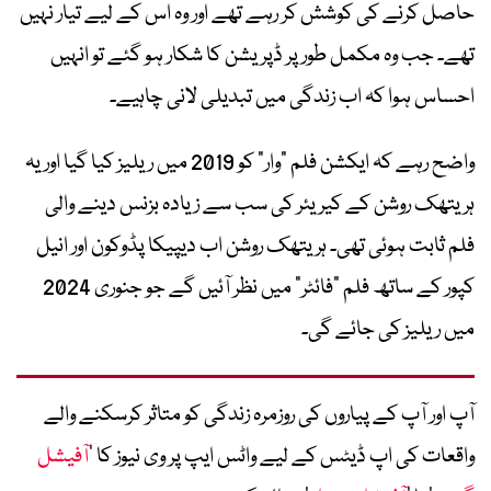
حاصل کرنے کی کوشش کر رہے تھے اور وہ اس کے لیے تیار نہیں
تھے۔ جب وہ مکمل طور پر ڈپریشن کا شکار ہو گئے تو انہیں
احساس ہوا کہ اب زندگی میں تبدیلی لانی چاہیے۔
واضح رہے کہ ایکشن فلم “وار” کو 2019 میں ریلیز کیا گیا اور یہ
ہریتھک روشن کے کیریئر کی سب سے زیادہ بزنس دینے والی
فلم ثابت ہوئی تھی۔ ہریتھک روشن اب دیپیکا پڈوکون اور انیل
کپور کے ساتھ فلم “فائٹر” میں نظر آئیں گے جو جنوری 2024
میں ریلیز کی جائے گی۔
آپ اور آپ کے پیاروں کی روزمرہ زندگی کو متاثر کرسکنے والے
واقعات کی اپ ڈیٹس کے لیے واٹس ایپ پر وی نیوز کا ’
آفیشل