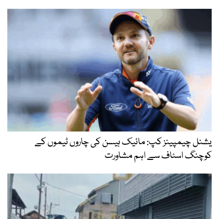
یشنل چیمپینز کپ: مائیک ہیسن کی چاروں ٹیموں کے
کوچنگ اسٹاف سے اہم مشاورت