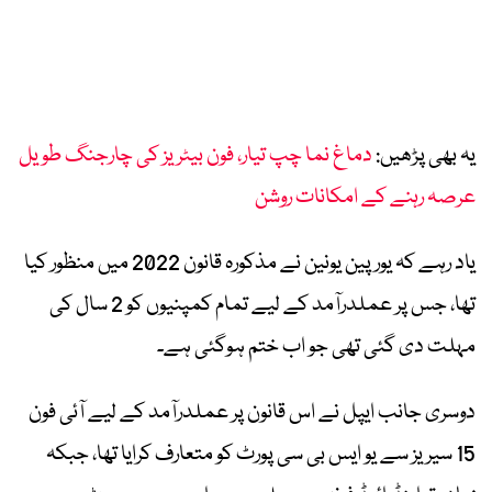
یہ بھی پڑھیں:
دماغ نما چپ تیار، فون بیٹریز کی چارجنگ طویل
عرصہ رہنے کے امکانات روشن
یاد رہے کہ یورپین یونین نے مذکورہ قانون 2022 میں منظور کیا
تھا، جس پر عملدرآمد کے لیے تمام کمپنیوں کو 2 سال کی
مہلت دی گئی تھی جو اب ختم ہوگئی ہے۔
دوسری جانب ایپل نے اس قانون پر عملدرآمد کے لیے آئی فون
15 سیریز سے یو ایس بی سی پورٹ کو متعارف کرایا تھا، جبکہ