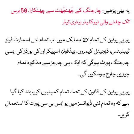
یہ بھی پڑھیں:
چارجنگ کے جَھنجَھٹ سے چھٹکارا، 50 برس
تک چلنے والی نیوکلیئر بیٹری تیار
یورپی یونین کے تمام 27 ممالک میں اب تمام نئے اسمارٹ فونز،
ٹیبلیٹس، ڈیجیٹل کیمروں، ہیڈفونز، اسپیکر اور کی بورڈز کی ایسی
چارجنگ پورٹ ہوگی کہ ایک ہی چارجز سے مذکورہ تمام
چیزیں چارج ہوسکیں گی۔
یورپی یونین کے قانون کے تحت تمام کمپنیوں کو پابند کیا گیا
ہے کہ وہ تمام نئی ڈیوائسز میں یو ایس بی سی پورٹ کا استعمال
کریں۔