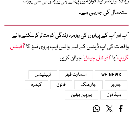
زیادہ تر اینڈرائیڈ فونز میں پہلے ہی یوایس بی سی پورٹ
استعمال کی جارہی ہے۔
آپ اور آپ کے پیاروں کی روزمرہ زندگی کو متاثر کرسکنے والے
واقعات کی اپ ڈیٹس کے لیے واٹس ایپ پر وی نیوز کا ’
آفیشل
گروپ
‘ یا ’
آفیشل چینل
‘ جوائن کریں
WE NEWS
اسمارٹ فونز
ٹیبلیٹس
چارجر
چارجنگ
قانون
کیمرہ
ہیڈ فون
یورپین یونین