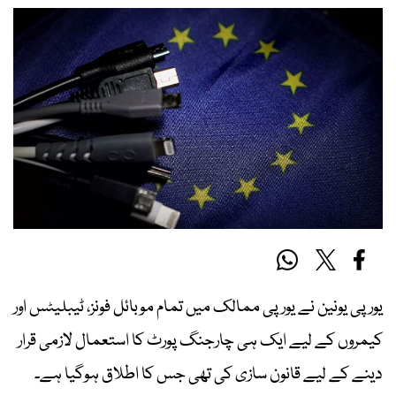
یورپی یونین نے یورپی ممالک میں تمام موبائل فونز، ٹیبلیٹس اور
کیمروں کے لیے ایک ہی چارجنگ پورٹ کا استعمال لازمی قرار
دینے کے لیے قانون سازی کی تھی جس کا اطلاق ہوگیا ہے۔