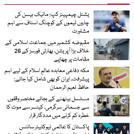
یشنل چیمپینز کپ: مائیک ہیسن کی
چاروں ٹیموں کے کوچنگ اسٹاف سے اہم
مشاورت
مقبوضہ کشمیر میں جماعت اسلامی کے
خلاف بڑا آپریشن، بھارتی فورسز کے 26
مقامات پر چھاپے
مکہ دفاعی معاہدہ عالمِ اسلام کے لیے اہم
پیشرفت، ایران کو بھی شامل کیا جائے:
حافظ نعیم الرحمان
مسلسل بیٹھنے کے بجائے مختصر وقفوں
سے جسمانی سرگرمی، کینسر سے موت کا
خطرہ کم کرنے میں مددگار قرار
پاکستان کا عالمی نیوکلیئر سائنس