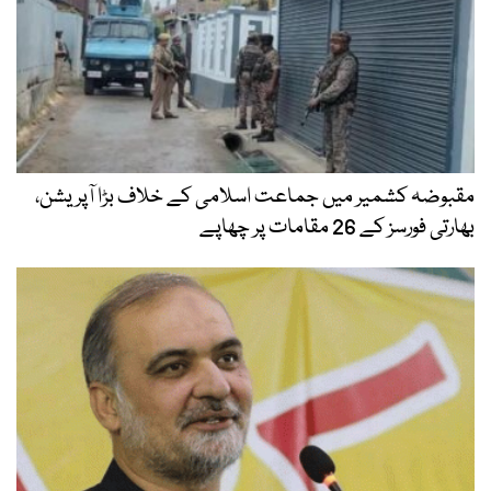
مقبوضہ کشمیر میں جماعت اسلامی کے خلاف بڑا آپریشن،
بھارتی فورسز کے 26 مقامات پر چھاپے