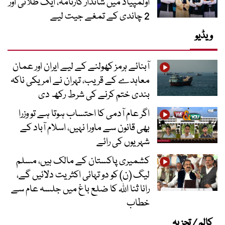
اولمپیاڈ میں شاندار کارنامہ، ایک طلائی اور
2 چاندی کے تمغے جیت لیے
ویڈیو
آبنائے ہرمز کھولنے کے لیے ایران اور عمان
معاہدے کے قریب، تہران نے امریکی ناکہ
بندی ختم کرنے کی شرط رکھ دی
اگر عام آدمی کا احتساب ہوتا ہے تو وزرا
بھی قانون سے ماورا نہیں، اسلام آباد کے
شہریوں کی رائے
کشمیری پاکستان کے مالک ہیں، مسلم
لیگ (ن) کو دو تہائی اکثریت دلائیں گے،
رانا ثنا اللہ کا ضلع باغ میں جلسہ عام سے
خطاب
کالم / تجزیہ