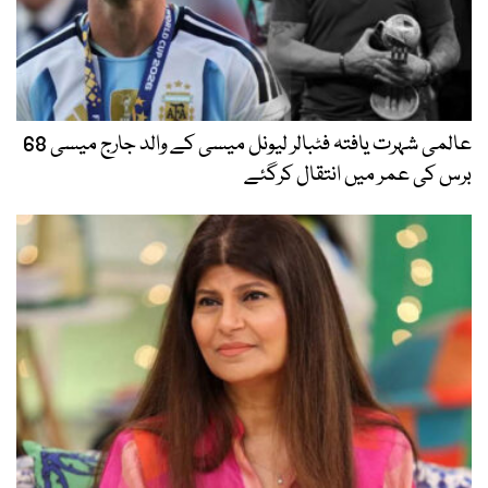
عالمی شہرت یافتہ فٹبالر لیونل میسی کے والد جارج میسی 68
برس کی عمر میں انتقال کرگئے