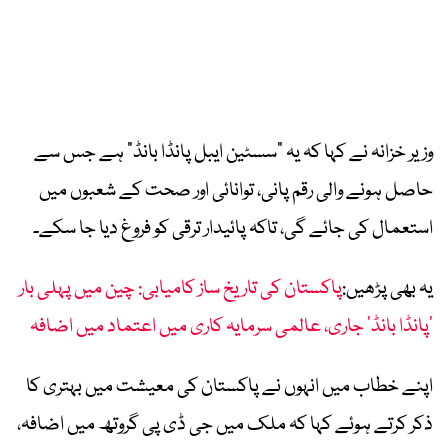
وزیر خزانہ نے کہا کہ یہ “سسٹین ایبل پانڈا بانڈ” ہے جس سے
حاصل ہونے والی رقم پانی، توانائی اور صحت کے شعبوں میں
استعمال کی جائے گی، تاکہ پائیدار ترقی کو فروغ دیا جا سکے۔
یہ بھی پڑھیں:
پاکستان کی تاریخ ساز کامیابی: چین میں پہلی بار
‘پانڈا بانڈ’ جاری، عالمی سرمایہ کاری میں اعتماد میں اضافہ
اپنے خطاب میں انہوں نے پاکستان کی معیشت میں بہتری کا
ذکر کرتے ہوئے کہا کہ ملک میں جی ڈی پی گروتھ میں اضافہ،