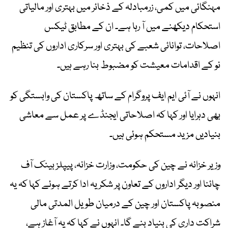
مہنگائی میں کمی، زرمبادلہ کے ذخائر میں بہتری اور مالیاتی
استحکام دیکھنے میں آ رہا ہے۔ ان کے مطابق ٹیکس
اصلاحات، توانائی شعبے کی بہتری اور سرکاری اداروں کی تنظیم
نو کے اقدامات معیشت کو مضبوط بنا رہے ہیں۔
انہوں نے آئی ایم ایف پروگرام کے ساتھ پاکستان کی وابستگی کو
بھی دہرایا اور کہا کہ اصلاحاتی ایجنڈے پر عمل سے معاشی
بنیادیں مزید مستحکم ہوئی ہیں۔
وزیر خزانہ نے چین کی حکومت، وزارت خزانہ، پیپلز بینک آف
چائنا اور دیگر اداروں کے تعاون پر شکریہ ادا کرتے ہوئے کہا کہ یہ
منصوبہ پاکستان اور چین کے درمیان طویل المدتی مالی
شراکت داری کی بنیاد بنے گا۔ انہوں نے کہا کہ یہ آغاز ہے،