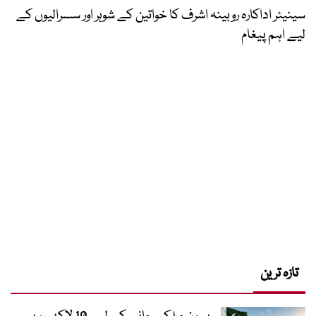
سینیئر اداکارہ روبینہ اشرف کا خواتین کے شوہر اور سسرالیوں کے
لیے اہم پیغام
تازہ ترین