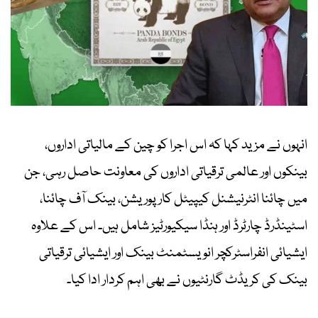
انہوں نے مزید کہا کہ اس اجرا کو چین کے مالیاتی اداروں،
بینکوں اور عالمی ترقیاتی اداروں کی معاونت حاصل رہی، جن
میں چائنا انٹرنیشنل کیپیٹل کارپوریشن، بینک آف چائنا،
اسٹینڈرڈ چارٹرڈ اور ہنڈا سیکیورٹیز شامل ہیں۔ اس کے علاوہ
ایشیائی انفراسٹرکچر انویسٹمنٹ بینک اور ایشیائی ترقیاتی
بینک کی کریڈٹ گارنٹیوں نے بھی اہم کردار ادا کیا۔