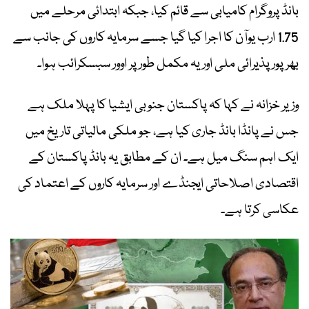
بانڈ پروگرام کامیابی سے قائم کیا، جبکہ ابتدائی مرحلے میں
1.75 ارب یوآن کا اجرا کیا گیا جسے سرمایہ کاروں کی جانب سے
بھرپور پذیرائی ملی اور یہ مکمل طور پر اوور سبسکرائب ہوا۔
وزیر خزانہ نے کہا کہ پاکستان جنوبی ایشیا کا پہلا ملک ہے
جس نے پانڈا بانڈ جاری کیا ہے، جو ملکی مالیاتی تاریخ میں
ایک اہم سنگ میل ہے۔ ان کے مطابق یہ بانڈ پاکستان کے
اقتصادی اصلاحاتی ایجنڈے اور سرمایہ کاروں کے اعتماد کی
عکاسی کرتا ہے۔