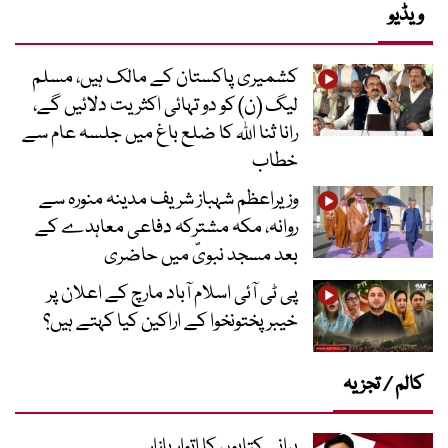
ویڈیو
کشمیری پاکستان کے مالک ہیں، مسلم
لیگ (ن) کو دو تہائی اکثریت دلائیں گے،
رانا ثنا اللہ کا ضلع باغ میں جلسہ عام سے
خطاب
وزیراعظم شہباز شریف مدینہ منورہ سے
روانہ، مکہ مشترکہ دفاعی معاہدے کے
بعد مسجد نبویؐ میں حاضری
پی ٹی آئی اسلام آباد مارچ کے اعلان پر
خیبر پختونخوا کے اراکین کیا کہتے ہیں؟
کالم / تجزیہ
پرانی کتابوں کا اتوار بازار