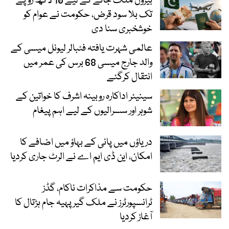
بیرون ملک جانے کے لیے 10 لاکھ روپے
تک بلا سود قرض، حکومت نے عوام کو
خوشخبری سنا دی
عالمی شہرت یافتہ فٹبالر لیونل میسی کے
والد جارج میسی 68 برس کی عمر میں
انتقال کرگئے
سینیئر اداکارہ روبینہ اشرف کا خواتین کے
شوہر اور سسرالیوں کے لیے اہم پیغام
دریاؤں میں پانی کے بہاؤ میں اضافے کا
امکان، این ڈی ایم اے نے الرٹ جاری کردیا
حکومت سے مذاکرات ناکام، گڈز
ٹرانسپورٹرز نے ملک گیر پہیہ جام ہڑتال کا
آغاز کردیا