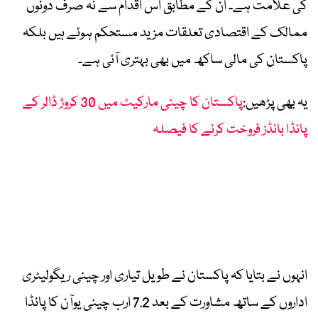
کی علامت ہے۔ ان کے مطابق اس اقدام سے نہ صرف دونوں
ممالک کے اقتصادی تعلقات مزید مستحکم ہوئے ہیں بلکہ
پاکستان کی مالی ساکھ میں بھی بہتری آئی ہے۔
یہ بھی پڑھیں:
پاکستان کا چینی مارکیٹ میں 30 کروڑ ڈالر کے
پانڈا بانڈز فروخت کرنے کا فیصلہ
انہوں نے بتایا کہ پاکستان نے طویل تیاری اور چینی ریگولیٹری
اداروں کے ساتھ مشاورت کے بعد 7.2 ارب چینی یوآن کا پانڈا