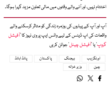
اختتام نہیں، اور آنے والے وقتوں میں مالی تعاون مزید گہرا ہوگا۔
آپ اور آپ کے پیاروں کی روزمرہ زندگی کو متاثر کرسکنے والے
واقعات کی اپ ڈیٹس کے لیے واٹس ایپ پر وی نیوز کا ’
آفیشل
گروپ
‘ یا ’
آفیشل چینل
‘ جوائن کریں
اورنگزیب
بیجنگ
پاکستان
پانڈ ابانڈ
چین
وزیر خزانہ