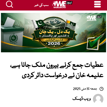
سب کی خبر
عطیات جمع کرنے بیرون ملک جانا ہے،
علیمہ خان نے درخواست دائر کردی
جمعہ 16 مئی 2025
ویب ڈیسک