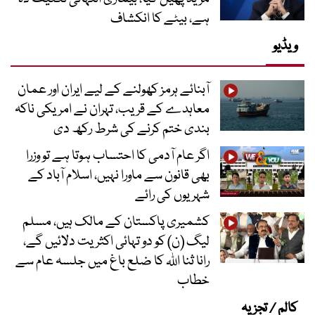
ہے، بیٹے کا انکشاف
ویڈیو
آبنائے ہرمز کھولنے کے لیے ایران اور عمان
معاہدے کے قریب، تہران نے امریکی ناکہ
بندی ختم کرنے کی شرط رکھ دی
اگر عام آدمی کا احتساب ہوتا ہے تو وزرا
بھی قانون سے ماورا نہیں، اسلام آباد کے
شہریوں کی رائے
کشمیری پاکستان کے مالک ہیں، مسلم
لیگ (ن) کو دو تہائی اکثریت دلائیں گے،
رانا ثنا اللہ کا ضلع باغ میں جلسہ عام سے
خطاب
کالم / تجزیہ