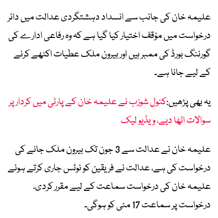
علیمہ خان کی جانب سے انسداد دہشتگردی عدالت میں دائر
درخواست میں مؤقف اختیار کیا گیا ہے کہ وہ رفاعی ادارے کی
گورننگ بورڈ کی ممبر ہیں اور بیرون ملک عطیات اکٹھے کرنے
کے لیے جانا ہے۔
یہ بھی پڑھیں:
کنول شوزب نے علیمہ خان کے پارٹی میں کردار پر
سوالات اٹھا دیے، ویڈیو لیک
علیمہ خان نے عدالت سے 3 جون تک بیرون ملک جانے کی
درخواست کی ہے، عدالت نے فریقین کو نوٹس جاری کرتے ہوئے
علیمہ خان کی درخواست سماعت کے لیے مقرر کردی،
درخواست پر سماعت 17 مئی کو ہوگی۔