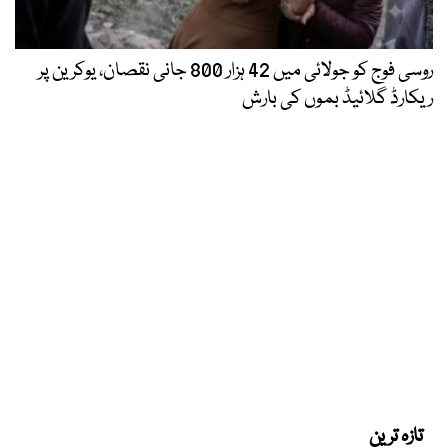
روسی فوج کو جولائی میں 42 ہزار 800 جانی نقصان، یوکرین پر
ریکارڈ گلائیڈ بموں کی بارش
تازہ ترین