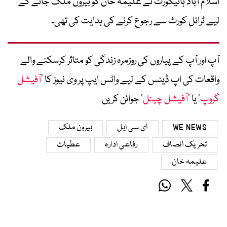
اسلام آباد ہائیکورٹ نے علیمہ خان کو بیرون ملک جانے کے
لیے ٹرائل کورٹ سے رجوع کرنے کی ہدایت کی تھی۔
آپ اور آپ کے پیاروں کی روزمرہ زندگی کو متاثر کرسکنے والے
واقعات کی اپ ڈیٹس کے لیے واٹس ایپ پر وی نیوز کا ’
آفیشل
گروپ
‘ یا ’
آفیشل چینل
‘ جوائن کریں
WE NEWS
ای سی ایل
بیرون ملک
تحریک انصاف
رفاعی ادارہ
عطیات
علیمہ خان