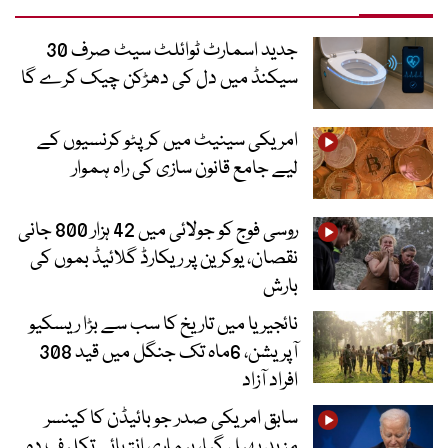
جدید اسمارٹ ٹوائلٹ سیٹ صرف 30
سیکنڈ میں دل کی دھڑکن چیک کرے گا
امریکی سینیٹ میں کرپٹو کرنسیوں کے
لیے جامع قانون سازی کی راہ ہموار
روسی فوج کو جولائی میں 42 ہزار 800 جانی
نقصان، یوکرین پر ریکارڈ گلائیڈ بموں کی
بارش
نائجیریا میں تاریخ کا سب سے بڑا ریسکیو
آپریشن، 6ماہ تک جنگل میں قید 308
افراد آزاد
سابق امریکی صدر جو بائیڈن کا کینسر
مزید پھیل گیا، بیماری انتہائی تکلیف دہ