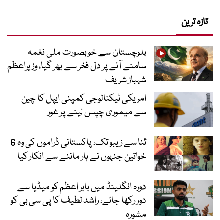
تازہ ترین
بلوچستان سے خوبصورت ملی نغمہ
سامنے آنے پر دل فخر سے بھر گیا، وزیراعظم
شہباز شریف
امریکی ٹیکنالوجی کمپنی ایپل کا چین
سے میموری چپس لینے پر غور
ثنا سے زیبو تک، پاکستانی ڈراموں کی وہ 6
خواتین جنہوں نے ہار ماننے سے انکار کیا
دورہ انگلینڈ میں بابر اعظم کو میڈیا سے
دور رکھا جائے، راشد لطیف کا پی سی بی کو
مشورہ