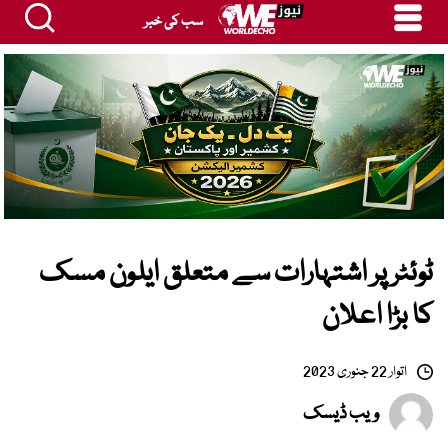
سب کی خبر
ٹوئٹر پر اشتہارات سے متعلق ایلون مسک
کا بڑا اعلان
اتوار 22 جنوری 2023
ویب ڈیسک