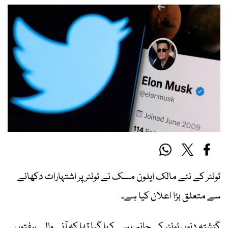
ٹوئٹر کے نئے مالک ایلون مسک نے ٹوئٹر پر اشتہارات دکھانے
سے متعلق بڑا اعلان کیا ہے۔
گزشتہ دنوں ٹوئٹر کی جانب سے کہا گیا تھا کہ آنے والے ہفتوں