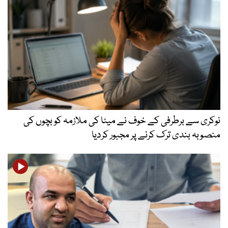
نوکری سے برطرفی کے خوف نے میٹا کی ملازمہ کو بچوں کی
منصوبہ بندی ترک کرنے پر مجبور کردیا