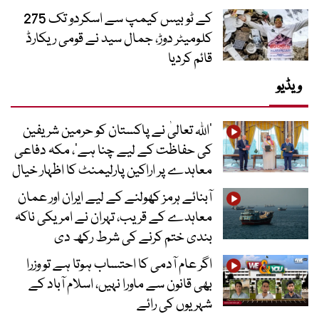
کے ٹو بیس کیمپ سے اسکردو تک 275
کلومیٹر دوڑ، جمال سید نے قومی ریکارڈ
قائم کردیا
ویڈیو
’اللہ تعالیٰ نے پاکستان کو حرمین شریفین
کی حفاظت کے لیے چنا ہے‘، مکہ دفاعی
معاہدے پر اراکین پارلیمنٹ کا اظہار خیال
آبنائے ہرمز کھولنے کے لیے ایران اور عمان
معاہدے کے قریب، تہران نے امریکی ناکہ
بندی ختم کرنے کی شرط رکھ دی
اگر عام آدمی کا احتساب ہوتا ہے تو وزرا
بھی قانون سے ماورا نہیں، اسلام آباد کے
شہریوں کی رائے