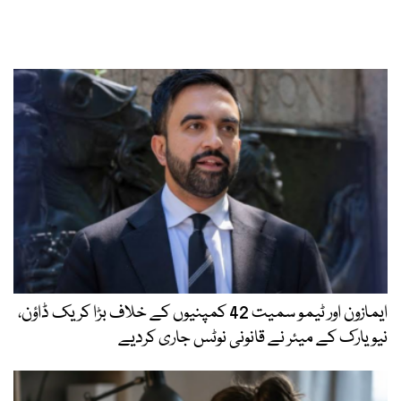
ایمازون اور ٹیمو سمیت 42 کمپنیوں کے خلاف بڑا کریک ڈاؤن،
نیویارک کے میئر نے قانونی نوٹس جاری کردیے