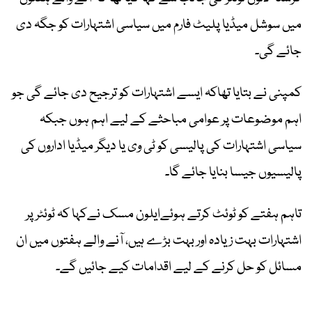
میں سوشل میڈیا پلیٹ فارم میں سیاسی اشتہارات کو جگہ دی
جائے گی۔
کمپنی نے بتایا تھاکہ ایسے اشتہارات کو ترجیح دی جائے گی جو
اہم موضوعات پر عوامی مباحثے کے لیے اہم ہوں جبکہ
سیاسی اشتہارات کی پالیسی کو ٹی وی یا دیگر میڈیا اداروں کی
پالیسیوں جیسا بنایا جائے گا۔
تاہم ہفتے کو ٹوئٹ کرتے ہوئےایلون مسک نےکہا کہ ٹوئٹر پر
اشتہارات بہت زیادہ اور بہت بڑے ہیں، آنے والے ہفتوں میں ان
مسائل کو حل کرنے کے لیے اقدامات کیے جائیں گے۔