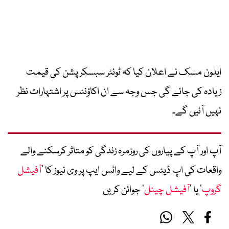
ایلون مسک نے اعلان کیا کہ ٹوئٹر سبسکرپشن کی قیمت
زیادہ کی جائے گی جس وجہ سے ان اکاؤنٹس پر اشتہارات نظر
نہیں آئیں گے۔
آپ اور آپ کے پیاروں کی روزمرہ زندگی کو متاثر کرسکنے والے
واقعات کی اپ ڈیٹس کے لیے واٹس ایپ پر وی نیوز کا ’
آفیشل
گروپ
‘ یا ’
آفیشل چینل
‘ جوائن کریں