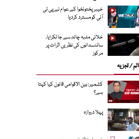
خیبرپختونخوا کے عوام نے پی ٹی
آئی کو مسترد کردیا
خلائی ملبہ چاند سے جا ٹکرایا،
سائنسدانوں کی نظریں اثرات پر
مرکوز
لم / تجزیہ
کشمیر: بین الاقوامی قانون کیا کہتا
ہے؟
پہلا دروازہ