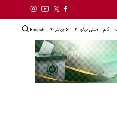
کالم
ملٹی میڈیا
X چینلز
English