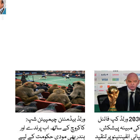
مراکش کو 2030 ورلڈ کپ فائنل
ورلڈ بیڈمنٹن چیمپیئن شپ:
 کی مبینہ پیشکش،
کاکروچ کے ساتھ اب پرندے اور
نی انفینٹینو پر تنقید
بندر بھی مودی حکومت کے لیے