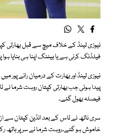
نیوزی لینڈ کے خلاف میچ سے قبل بھارتی کپت
فیلڈنگ کرنی ہے یا بیٹنگ اپنا ہی بنایا ہوا 
نیوزی لینڈ اور بھارت کے درمیان رائے پور 
پیدا ہوئی جب بھارتی کپتان روہت شرما نے 
فیصلہ بھول گئے۔
سری ناتھ نے ٹاس کے بعد انڈین کپتان سے ان
خاموش ہو گئے۔روہت شرما نے سر پر ہاتھ رک