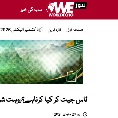
سب کی خبر
صفحہ اول
تازہ ترین
آزاد کشمیر الیکشن 2026
ٹاس جیت کر کیا کرناہے؟روہت شر
پیر 23 جنوری 2023