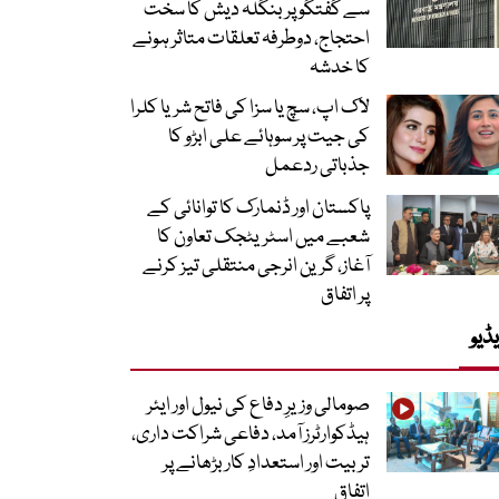
سے گفتگو پر بنگلہ دیش کا سخت
احتجاج، دوطرفہ تعلقات متاثر ہونے
کا خدشہ
لاک اپ، سچ یا سزا کی فاتح شریا کلرا
کی جیت پر سوہائے علی ابڑو کا
جذباتی ردعمل
پاکستان اور ڈنمارک کا توانائی کے
شعبے میں اسٹریٹجک تعاون کا
آغاز، گرین انرجی منتقلی تیز کرنے
پر اتفاق
ڈیو
صومالی وزیرِ دفاع کی نیول اور ایئر
ہیڈکوارٹرز آمد، دفاعی شراکت داری،
تربیت اور استعدادِ کار بڑھانے پر
اتفاق