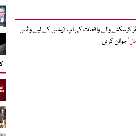
متاثر کرسکنے والے واقعات کی اپ ڈیٹس کے لیے واٹس
نل
‘ جوائن کریں
کا