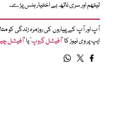
لیتھم اور سری ناتھ بے اختیار ہنس پڑے۔
آپ اور آپ کے پیاروں کی روزمرہ زندگی کو 
ایپ پر وی نیوز کا ’
آفیشل گروپ
‘ یا ’
آفیشل چی