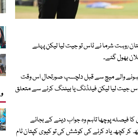
ان روہت شرما نے ٹاس تو جیت لیا لیکن پہلے
پلان بھول گئے۔
میں ہونے والے میچ سے قبل دلچسپ صورتحال اس وقت
ٹاس جیت لیا لیکن فیلڈنگ یا بیٹنگ کرنے سے متعلق
وی
 کا فیصلہ پوچھا تاہم وہ جواب دینے کے بجائے
ھ کر کچھ یاد کرنے کی کوشش کی تو کیوی کپتان ٹام