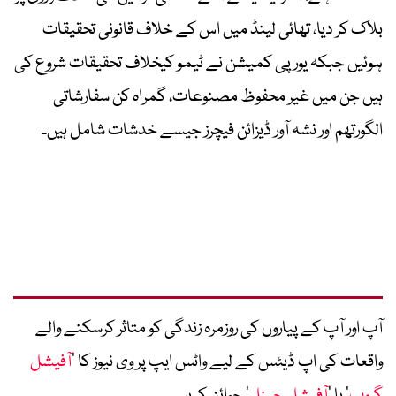
بلاک کر دیا، تھائی لینڈ میں اس کے خلاف قانونی تحقیقات
ہوئیں جبکہ یورپی کمیشن نے ٹیمو کیخلاف تحقیقات شروع کی
ہیں جن میں غیر محفوظ مصنوعات، گمراہ کن سفارشاتی
الگورتھم اور نشہ آور ڈیزائن فیچرز جیسے خدشات شامل ہیں۔
آپ اور آپ کے پیاروں کی روزمرہ زندگی کو متاثر کرسکنے والے
واقعات کی اپ ڈیٹس کے لیے واٹس ایپ پر وی نیوز کا ’
آفیشل