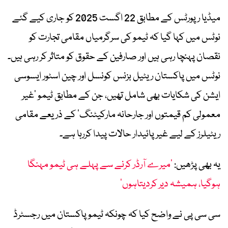
میڈیا رپورٹس کے مطابق 22 اگست 2025 کو جاری کیے گئے
نوٹس میں کہا گیا کہ ٹیمو کی سرگرمیاں مقامی تجارت کو
نقصان پہنچا رہی ہیں اور صارفین کے حقوق کو متاثر کر رہی ہیں۔
نوٹس میں پاکستان ریٹیل بزنس کونسل اور چین اسٹور ایسوسی
ایشن کی شکایات بھی شامل تھیں، جن کے مطابق ٹیمو ’غیر
معمولی کم قیمتوں اور جارحانہ مارکیٹنگ‘ کے ذریعے مقامی
ریٹیلرز کے لیے غیر پائیدار حالات پیدا کررہا ہے۔
یہ بھی پڑھیں:
’میرے آرڈر کرنے سے پہلے ہی ٹیمو مہنگا
ہوگیا، ہمیشہ دیر کردیتاہوں‘
سی سی پی نے واضح کیا کہ چونکہ ٹیمو پاکستان میں رجسٹرڈ