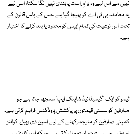
نہیں ہے اس لیے وہ براہِ راست پابندی نہیں لگا سکتا، اسی لیے
یہ معاملہ پی ٹی اے کو بھیجا گیا ہے جس کے پاس قانون کے
تحت اس نوعیت کی تمام ایپس کو محدود یا بند کرنے کا اختیار
ہے۔
ٹیمو کو ایک ’گیمیفائیڈ شاپنگ ایپ‘ سمجھا جاتا ہے جو
صارفین کو سستی قیمتوں پر پرکشش پروڈکٹس فراہم کرتی ہے۔
کمپنی صارفین کو متوجہ رکھنے کے لیے اسپن دی وہیل، کوائنز
اور بونس جیسے فیچرز استعمال کرتی ہے جبکہ اس کا بزنس