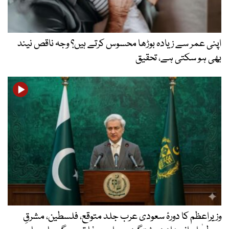
اپنی عمر سے زیادہ بوڑھا محسوس کرتے ہیں؟ وجہ ناقص نیند
بھی ہو سکتی ہے، تحقیق
وزیراعظم کا دورۂ سعودی عرب جلد متوقع، فلسطین، مشرقِ