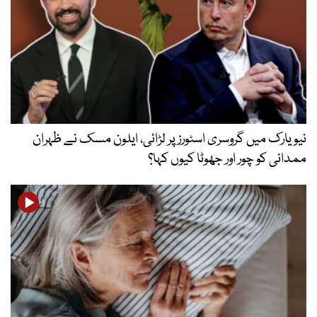
نیویارک میں گروسری اسٹورز پر لڑائی، ایلون مسک نے ظہران
ممدانی کو چور اور جھوٹا کیوں کہا؟