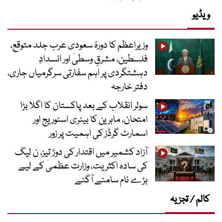
ویڈیو
وزیراعظم کا دورۂ سعودی عرب جلد متوقع،
فلسطین، مشرقِ وسطیٰ اور انسدادِ
دہشتگردی پر اہم سفارتی سرگرمیاں جاری،
دفتر خارجہ
سولر انقلاب کے بعد پاکستان کا اگلا بڑا
امتحان، ماہرین کا بیٹری اسٹوریج اور
اسمارٹ گرڈز کی اہمیت پر زور
آزاد کشمیر میں اقتدار کی دوڑ تیز، ن لیگ
کی سادہ اکثریت، وزارت عظمیٰ کے لیے
بڑے نام سامنے آگئے
کالم / تجزیہ