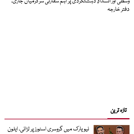
وسطیٰ اور انسدادِ دہشتگردی پر اہم سفارتی سرگرمیاں جاری،
دفتر خارجہ
تازہ ترین
نیویارک میں گروسری اسٹورز پر لڑائی، ایلون