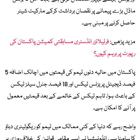
ماڈل بڑے پیمانے پر نقصان برداشت کرکے مارکیٹ شیئر
حاصل کرنے پر مبنی ہے۔
مزید پڑھیں:
فرٹیلائزر انڈسٹری مسابقتی کمیشن پاکستان کی
رپورٹ پر برہم کیوں؟
پاکستان میں حالیہ دنوں ٹیمو کی قیمتوں میں اچانک اضافہ 5
فیصد ڈیجیٹل پریزنس ٹیکس اور 18 فیصد جنرل سیلز ٹیکس
کے باعث ہوا، تاہم ٹیکس کے خاتمے کے بعد قیمتیں معمول
پر آنے کا امکان ہے۔
واضح رہے کہ دنیا کے کئی ممالک میں ٹیمو کو ریگولیٹری دباؤ
کا سامنا ہے، انڈونیشیا نے اسے مقامی قوانین کی خلاف ورزی پر