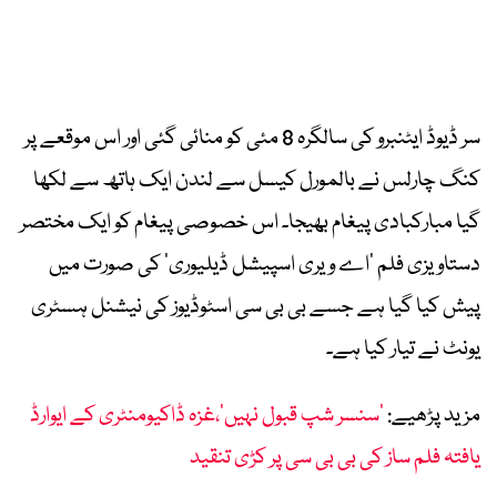
سر ڈیوڈ ایٹنبرو کی سالگرہ 8 مئی کو منائی گئی اور اس موقعے پر
کنگ چارلس نے بالمورل کیسل سے لندن ایک ہاتھ سے لکھا
گیا مبارکبادی پیغام بھیجا۔ اس خصوصی پیغام کو ایک مختصر
دستاویزی فلم ’اے ویری اسپیشل ڈیلیوری‘ کی صورت میں
پیش کیا گیا ہے جسے بی بی سی اسٹوڈیوز کی نیشنل ہسٹری
یونٹ نے تیار کیا ہے۔
مزید پڑھیے:
’سنسر شپ قبول نہیں‘،غزہ ڈاکیومنٹری کے ایوارڈ
یافتہ فلم ساز کی بی بی سی پر کڑی تنقید