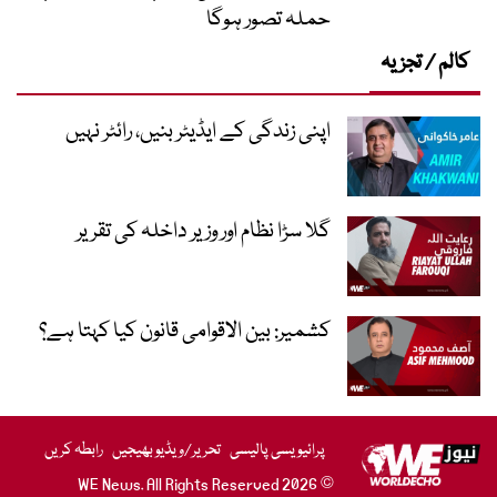
حملہ تصور ہوگا
کالم / تجزیہ
اپنی زندگی کے ایڈیٹر بنیں، رائٹر نہیں
گلا سڑا نظام اور وزیر داخلہ کی تقریر
کشمیر: بین الاقوامی قانون کیا کہتا ہے؟
پرائیویسی پالیسی
تحریر/ویڈیو بھیجیں
رابطہ کریں
© 2026 WE News. All Rights Reserved