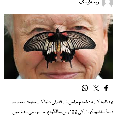
ویب ڈیسک
برطانیہ کے بادشاہ چارلس نے قدرتی دنیا کے معروف ماہر سر
ڈیوڈ ایٹنبرو کو ان کی 100 ویں سالگرہ پر خصوصی انداز میں