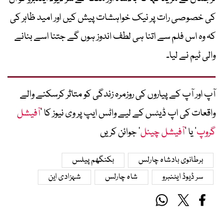
کی خصوصی رات پر نیک خواہشات پیش کیں اور امید ظاہر کی
کہ وہ اس فلم سے اتنا ہی لطف اندوز ہوں گے جتنا اسے بنانے
والی ٹیم نے لیا۔
آپ اور آپ کے پیاروں کی روزمرہ زندگی کو متاثر کرسکنے والے
واقعات کی اپ ڈیٹس کے لیے واٹس ایپ پر وی نیوز کا ’
آفیشل
گروپ
‘ یا ’
آفیشل چینل
‘ جوائن کریں
برطانوی بادشاہ چارلس
بکنگھم پیلس
سر ڈیوڈ ایٹنبرو
شاہ چارلس
شہزادی این