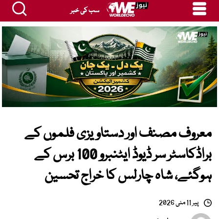
سب کی خبر
معروف مصنف اور دستاویزی فلموں کے
براڈکاسٹر سر ڈیوڈ ایٹنبرو 100 برس کے
ہوگئے، شاہ چارلس کا خراج تحسین
پیر 11 مئی 2026