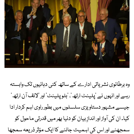
وہ برطانوی نشریاتی ادارے کے ساتھ کئی دہائیوں تک وابستہ
رہے اور انہوں نے ’پلینٹ ارتھ‘، ’بلو پلینٹ‘ اور ’لائف آن ارتھ‘
جیسے مشہور دستاویزی سلسلوں میں بطور راوی اہم کردار ادا
کیا۔ ان کی آواز اور اندازِ بیان کو دنیا بھر میں قدرتی ماحول کو
سمجھنے اور اس کی اہمیت جاننے کا ایک مؤثر ذریعہ سمجھا