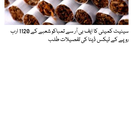
سینیٹ کمیٹی کا ایف بی آر سے تمباکو شعبے کے 1120 ارب
روپے کے ٹیکس ڈیٹا کی تفصیلات طلب