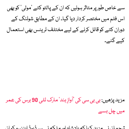
سے خاص طور پر متاثر ہوئیں کہ ان کے پالتو کتے ’مولی‘ کو بھی
اس فلم میں مختصر کردار دیا گیا۔ ان کے مطابق شوٹنگ کے
دوران کتے کو قائل کرنے کے لیے مختلف ٹریٹس بھی استعمال
کیے گئے۔
مزید پڑھیں:
بی بی سی کی ’آوازِ ہند‘ مارک ٹلی 90 برس کی عمر
میں چل بسے
ترجمان نے مزید کہا کہ بادشاہ اور ملکہ نے سر ڈیوڈ ایٹنبرو کو ان