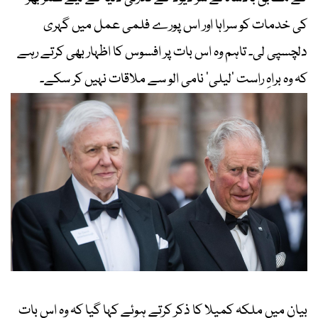
کی خدمات کو سراہا اور اس پورے فلمی عمل میں گہری
دلچسپی لی۔ تاہم وہ اس بات پر افسوس کا اظہار بھی کرتے رہے
کہ وہ براہِ راست ’لیلی‘ نامی الو سے ملاقات نہیں کر سکے۔
بیان میں ملکہ کمیلا کا ذکر کرتے ہوئے کہا گیا کہ وہ اس بات