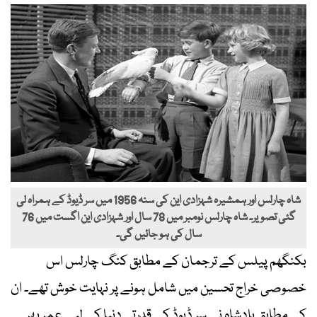
شاہ چارلس اور ہمشیرہ شہزادی این کی سنہ 1956 میں سر ڈیوڈ کے ہمراہ لی
گئی تصویر۔ شاہ چارلس نومبر میں 78 سال اور شہزادی این اگست میں 76
سال کی ہو جائیں گی۔
بکنگھم پیلس کے ترجمان کے مطابق کنگ چارلس اس
خصوصی خراج تحسین میں شامل ہونے پر نہایت خوش تھے۔ ان
کے مطابق بادشاہ نے سر ڈیوڈ کے قدرتی دنیا کے لیے عمر بھر