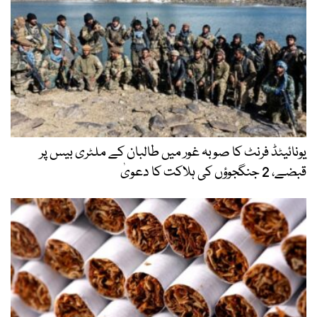
یونائیٹڈ فرنٹ کا صوبہ غور میں طالبان کے ملٹری بیس پر
قبضے، 2 جنگجوؤں کی ہلاکت کا دعویٰ