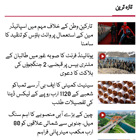
تازہ ترین
تارکینِ وطن کے خلاف مہم میں اسپائیڈر
مین کے استعمال پر وائٹ ہاؤس کو تنقید کا
سامنا
یونائیٹڈ فرنٹ کا صوبہ غور میں طالبان کے
ملٹری بیس پر قبضے، 2 جنگجوؤں کی
ہلاکت کا دعویٰ
سینیٹ کمیٹی کا ایف بی آر سے تمباکو
شعبے کے 1120 ارب روپے کے ٹیکس ڈیٹا
کی تفصیلات طلب
چین کے بڑے آبی منصوبے کا اہم سنگ
میل، جنوبی سے شمالی علاقوں کو 80
ارب مکعب میٹر پانی فراہم