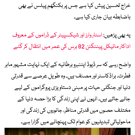
خراج تحسین پیش کیا ہے جس پر بکنگھم پیلس نے بھی
باضابطہ بیان جاری کیا ہے۔
یہ بھی پڑھیں:
اسٹار وارز اور شیکسپیئر کے ڈراموں کے معروف
اداکار مائیکل پیننگٹن 82 برس کی عمر میں انتقال کر گئے
واضح رہے کہ سر ڈیوڈ ایٹنبرو برطانیہ کے ایک نہایت مشہور ماہر
فطرت، براڈکاسٹر اور مصنف ہیں۔ وہ طویل عرصے سے قدرتی
دنیا اور جنگلی حیات پر مبنی دستاویزی پروگراموں کے لیے
جانے جاتے ہیں۔ انہوں نے اپنی زندگی کا بڑا حصہ دنیا کے
مختلف حصوں میں قدرتی مناظر، جانوروں کی زندگی اور
ماحولیاتی تبدیلیوں کو عوام تک پہنچانے میں گزارا ہے۔