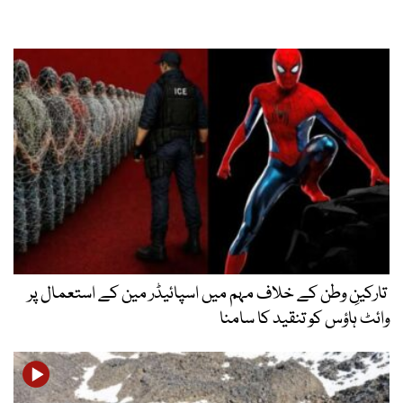
تارکینِ وطن کے خلاف مہم میں اسپائیڈر مین کے استعمال پر
وائٹ ہاؤس کو تنقید کا سامنا