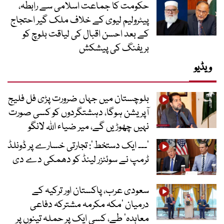
حکومت کا جماعت اسلامی سے رابطہ،
پیٹرولیم لیوی کے خلاف ملک گیر احتجاج
کے بعد احسن اقبال کی لیاقت بلوچ کو
بریفنگ کی پیشکش
ویڈیو
بلوچستان میں جہاں ضرورت پڑی فل فلیج
آپریشن ہوگا، دہشتگردوں کو کسی صورت
نہیں چھوڑیں گے، میر ضیاء اللہ لانگو
’۔۔۔ ایک دستخط‘: تجارتی خسارے پر ڈونلڈ
ٹرمپ نے سوئٹزر لینڈ کو دھمکی دے دی
سعودی عرب، پاکستان اور ترکیہ کے
درمیان ’مکہ مکرمہ مشترکہ دفاعی
معاہدہ‘ طے، کسی ایک پر حملہ تینوں پر