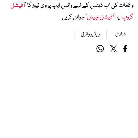
واقعات کی اپ ڈیٹس کے لیے واٹس ایپ پر وی نیوز کا ’
آفیشل
گروپ
‘ یا ’
آفیشل چینل
‘ جوائن کریں
شادی
ویڈیو وائرل