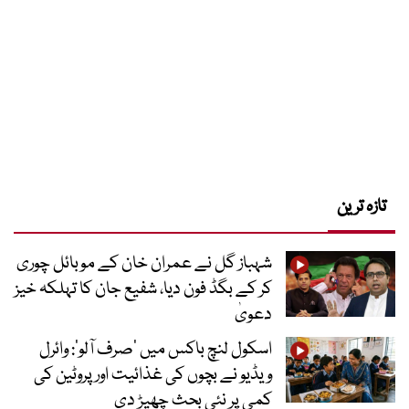
تازہ ترین
شہباز گل نے عمران خان کے موبائل چوری
کر کے بگڈ فون دیا، شفیع جان کا تہلکہ خیز
دعویٰ
اسکول لنچ باکس میں ‘صرف آلو’: وائرل
ویڈیو نے بچوں کی غذائیت اور پروٹین کی
کمی پر نئی بحث چھیڑ دی