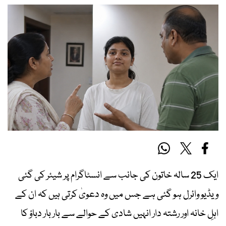
ایک 25 سالہ خاتون کی جانب سے انسٹاگرام پر شیئر کی گئی
ویڈیو وائرل ہو گئی ہے جس میں وہ دعویٰ کرتی ہیں کہ ان کے
اہلِ خانہ اور رشتہ دار انہیں شادی کے حوالے سے بار بار دباؤ کا