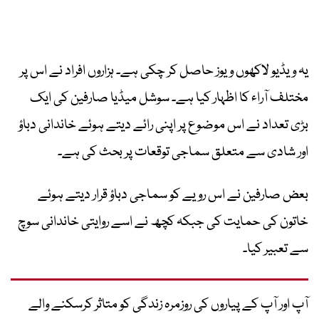
یہ ویڈیو لاکھوں ویوز حاصل کر چکی ہے۔ ہزاروں افراد نے اس پر
مختلف آراء کا اظہار کیا ہے۔ سوشل میڈیا صارفین کی ایک
بڑی تعداد نے اس موضوع پر اپنی رائے دیتے ہوئے خاندانی دباؤ
اور شادی سے متعلق سماجی توقعات پر بحث کی ہے۔
بعض صارفین نے اس رویے کو سماجی دباؤ قرار دیتے ہوئے
خاتون کی حمایت کی جبکہ کچھ نے اسے روایتی خاندانی سوچ
سے تعبیر کیا۔
آپ اور آپ کے پیاروں کی روزمرہ زندگی کو متاثر کرسکنے والے