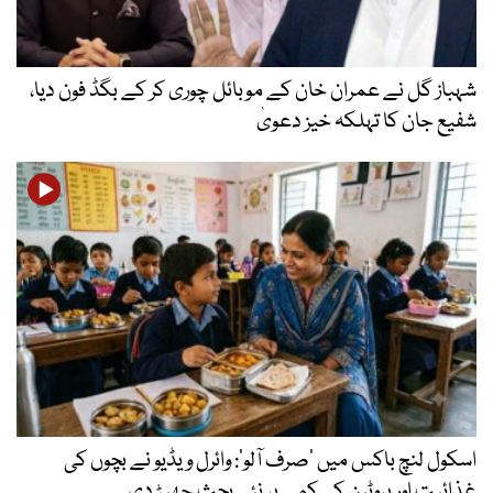
شہباز گل نے عمران خان کے موبائل چوری کر کے بگڈ فون دیا،
شفیع جان کا تہلکہ خیز دعویٰ
اسکول لنچ باکس میں ‘صرف آلو’: وائرل ویڈیو نے بچوں کی
غذائیت اور پروٹین کی کمی پر نئی بحث چھیڑ دی