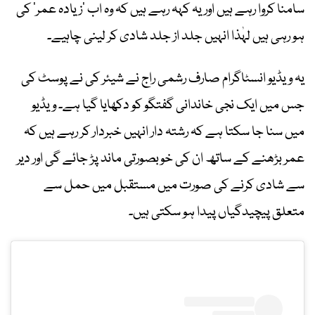
سامنا کروا رہے ہیں اور یہ کہہ رہے ہیں کہ وہ اب ’زیادہ عمر‘ کی
ہو رہی ہیں لہٰذا انہیں جلد از جلد شادی کر لینی چاہیے۔
یہ ویڈیو انسٹاگرام صارف رشمی راج نے شیئر کی نے پوسٹ کی
جس میں ایک نجی خاندانی گفتگو کو دکھایا گیا ہے۔ ویڈیو
میں سنا جا سکتا ہے کہ رشتہ دار انہیں خبردار کر رہے ہیں کہ
عمر بڑھنے کے ساتھ ان کی خوبصورتی ماند پڑ جائے گی اور دیر
سے شادی کرنے کی صورت میں مستقبل میں حمل سے
متعلق پیچیدگیاں پیدا ہو سکتی ہیں۔