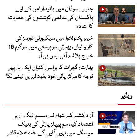
جنوبی سوڈان میں پائیدار امن کے لیے
پاکستان کی عالمی کوششوں کی حمایت
کا اعادہ
خیبرپختونخوا میں سیکیورٹی فورسز کی
کارروائیاں، بھارتی سرپرستی میں سرگرم 10
خوارج ہلاک، آئی ایس پی آر
بھارت: گجرات کا پراسرار کنواں ایک بار پھر
توجہ کا مرکز، پانی خود بخود لہریں لینے لگا
ویڈیو
آزاد کشیر کے عوام نے مسلم لیگ ن پر
اعتماد کیا، ہم پیپلز پارٹی کی بلیک
میلنگ میں نہیں آئیں گے، شاہ غلام قادر