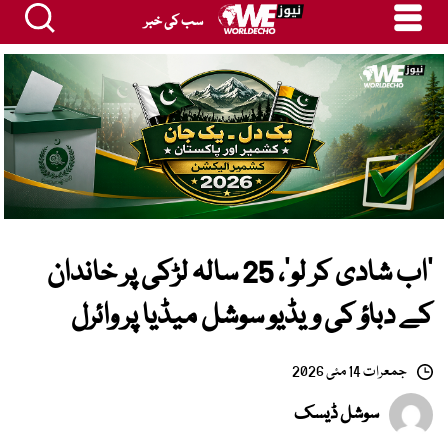
سب کی خبر
’اب شادی کر لو‘، 25 سالہ لڑکی پر خاندان
کے دباؤ کی ویڈیو سوشل میڈیا پر وائرل
جمعرات 14 مئی 2026
سوشل ڈیسک