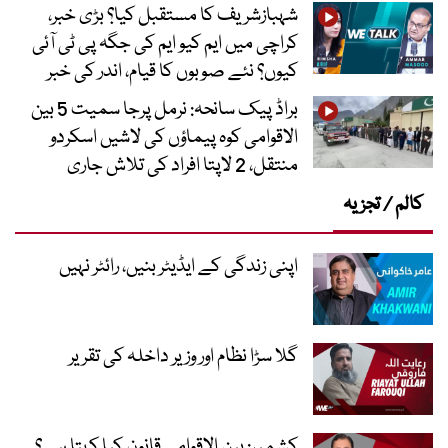
شہبازشریف کا مستقبل کیا؟ بڑی خبر،
کراچی میں ایم کیو ایم کی جگہ پی ٹی آئی
کیوں؟ نئے صوبوں کا قیام، اندر کی خبر
براڈ پیک سانحہ: نرمل پرجا سمیت 5 بین
الاقوامی کوہ پیماؤں کی لاشیں اسکردو
منتقل، 2 لاپتا افراد کی تلاش جاری
کالم / تجزیہ
اپنی زندگی کے ایڈیٹر بنیں، رائٹر نہیں
گلا سڑا نظام اور وزیر داخلہ کی تقریر
کشمیر: بین الاقوامی قانون کیا کہتا ہے؟