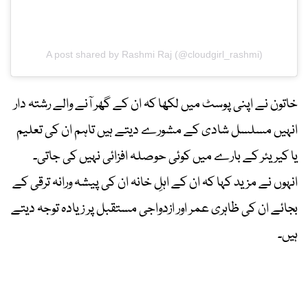
A post shared by Rashmi Raj (@cloudgirl_rashmi)
خاتون نے اپنی پوسٹ میں لکھا کہ ان کے گھر آنے والے رشتہ دار
انہیں مسلسل شادی کے مشورے دیتے ہیں تاہم ان کی تعلیم
یا کیریئر کے بارے میں کوئی حوصلہ افزائی نہیں کی جاتی۔
انہوں نے مزید کہا کہ ان کے اہلِ خانہ ان کی پیشہ ورانہ ترقی کے
بجائے ان کی ظاہری عمر اور ازدواجی مستقبل پر زیادہ توجہ دیتے
ہیں۔