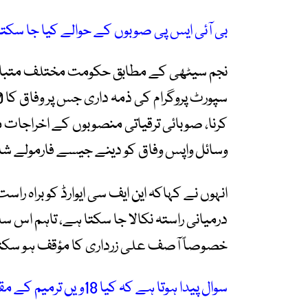
بی آئی ایس پی صوبوں کے حوالے کیا جا سکت
نجم سیٹھی کے مطابق حکومت مختلف متبادل ت
کرنا، صوبائی ترقیاتی منصوبوں کے اخراجات 
وسائل واپس وفاق کو دینے جیسے فارمولے ش
انہوں نے کہاکہ این ایف سی ایوارڈ کو براہ را
درمیانی راستہ نکالا جا سکتا ہے، تاہم اس س
خصوصاً آصف علی زرداری کا مؤقف ہو سکت
سوال پیدا ہوتا ہے کہ کیا 18ویں ترمیم کے مقاصد حاصل ہوئے؟