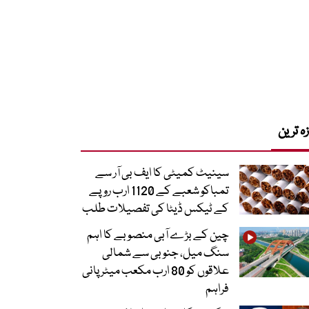
زہ ترین
سینیٹ کمیٹی کا ایف بی آر سے
تمباکو شعبے کے 1120 ارب روپے
کے ٹیکس ڈیٹا کی تفصیلات طلب
چین کے بڑے آبی منصوبے کا اہم
سنگ میل، جنوبی سے شمالی
علاقوں کو 80 ارب مکعب میٹر پانی
فراہم