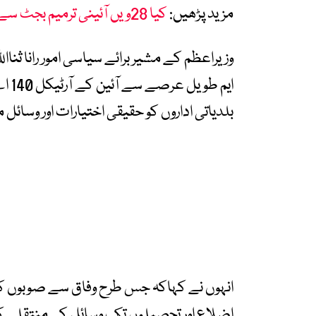
مزید پڑھیں:
کیا 28ویں آئینی ترمیم بجٹ سے قبل پیش ہونے جارہی ہے؟
وزیراعظم کے مشیر برائے سیاسی امور رانا ثناا
ایم 
بلدیاتی اداروں کو حقیقی اختیارات اور وسائ
انہوں نے کہاکہ جس طرح وفاق سے صوبوں کو 
اضلاع اور تحصیلوں تک وسائل کی منتقلی کا 