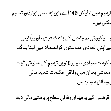
بیرسٹر عقیل ملک کے مطابق مجوزہ 28ویں ترمیم میں آرٹیکل 140 اے، این ایف سی ایوارڈ اور تعلیم
تی ہیں۔
ور سیکیورٹی صورتحال کے باعث فوری طور پر آئینی
 اپنی اتحادی جماعتوں کو اعتماد میں لینا ہوگا۔
سینیئر تجزیہ کار نجم سیٹھی کا کہنا ہے کہ حکومت بنیادی طور پر 18ویں ترمیم کے مالیاتی اثرات
ودہ معاشی بحران میں وفاقی حکومت شدید مالی
سائل موجود ہیں۔
قرضوں کے بوجھ اور وفاقی سطح پر بڑھتے مالی دباؤ