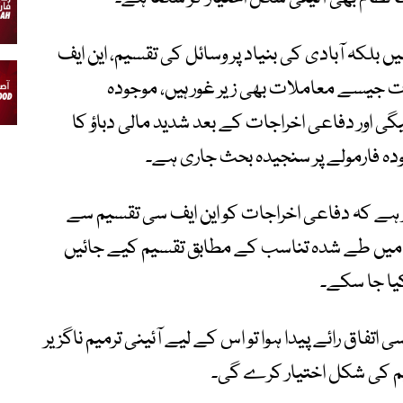
یں بلکہ آبادی کی بنیاد پر وسائل کی تقسیم، این ایف
عات جیسے معاملات بھی زیر غور ہیں، موجودہ
 اور دفاعی اخراجات کے بعد شدید مالی دباؤ کا
ہ فارمولے پر سنجیدہ بحث جاری ہے۔
 غور ہے کہ دفاعی اخراجات کو این ایف سی تقسیم سے
وں میں طے شدہ تناسب کے مطابق تقسیم کیے جائیں
یا جا سکے۔
تفاق رائے پیدا ہوا تو اس کے لیے آئینی ترمیم ناگزیر