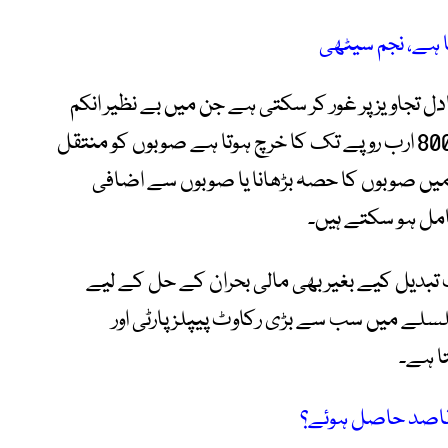
ا ہے، نجم سیٹھی
جاویز پر غور کر سکتی ہے جن میں بے نظیر انکم
سپورٹ پروگرام کی ذمہ داری جس پر وفاق کا 800 ارب روپے تک کا خرچ ہوتا ہے صوبوں کو منتقل
میں صوبوں کا حصہ بڑھانا یا صوبوں سے اضافی
امل ہو سکتے ہیں۔
ست تبدیل کیے بغیر بھی مالی بحران کے حل کے لیے
لسلے میں سب سے بڑی رکاوٹ پیپلز پارٹی اور
ا ہے۔