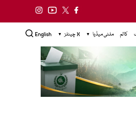
کالم
ملٹی میڈیا
X چینلز
English