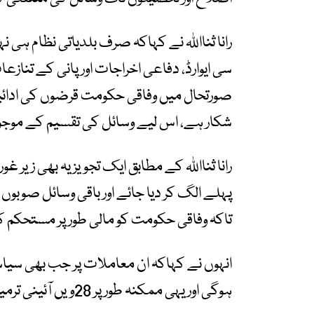
رانا ثنااللہ نے کہاکہ صرف بلدیاتی نظام ہی نہ
سی ایوارڈ، دفاعی اخراجات اور پانی کے تناز
صورتحال میں وفاقی حکومت قرضوں کی ادائیگی
شکار ہے، اس لیے وسائل کی تقسیم کے موجود
رانا ثنااللہ کے مطابق ایک تجویز یہ بھی زیر
پہلے الگ کر دیا جائے اور باقی وسائل صوب
تاکہ وفاقی حکومت کو مالی طور پر مستحکم ک
انہوں نے کہاکہ ان معاملات پر جب بھی سیاسی ا
ہوگی اور یہی ممکنہ طور پر 28ویں آئینی ترمیم کی شکل اختیار کرے گی۔