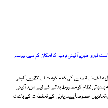
ث فوری طور پر آئینی ترمیم کا امکان کم ہے، بیرسٹر
وزیر مملکت برائے قانون و انصاف بیرسٹر عقیل ملک نے تصدیق کی کہ حکومت نے 27ویں آئینی
کہ بلدیاتی نظام کو مضبوط بنانے کے لیے مزید آئینی
تحادیوں خصوصاً پیپلز پارٹی کے تحفظات کے باعث