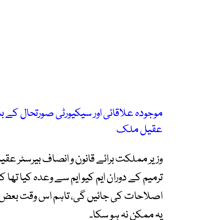
موجودہ علاقائی اور سیکیورٹی صورتحال کے باع
عقیل ملک
ترمیم کے دوران ایم کیو ایم سے وعدہ کیا تھا 
اصلاحات کی جائیں گی، تاہم اس وقت بعض ا
یہ ممکن نہ ہو سکا۔