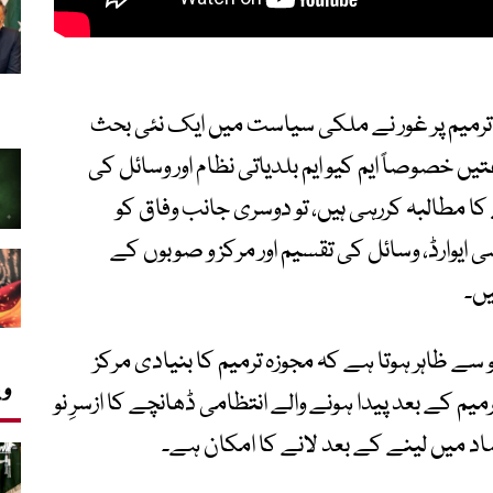
سے ممکنہ 28ویں آئینی ترمیم پر غور نے ملکی سیاست میں ایک نئی بحث
خصوصاً ایم کیو ایم بلدیاتی نظام اور وسائل کی
 مطالبہ کررہی ہیں، تو دوسری جانب وفاق کو
ایوارڈ، وسائل کی تقسیم اور مرکز و صوبوں کے
یں۔
 سے ظاہر ہوتا ہے کہ مجوزہ ترمیم کا بنیادی مرکز
وی
وازن، بلدیاتی خودمختاری اور 18ویں ترمیم کے بعد پیدا ہونے والے انتظامی ڈھانچے کا ازسرِ نو
تماد میں لینے کے بعد لانے کا امکان ہے۔