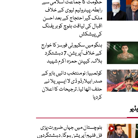
حکومت کا جماعت اسلامی سے
رابطہ، پیٹرولیم لیوی کے خلاف
ملک گیر احتجاج کے بعد احسن
اقبال کی لیاقت بلوچ کو بریفنگ
کی پیشکش
ہنگو میں سکیورٹی فورسز کا خوارج
کے خلاف آپریشن، 7 دہشتگرد
ہلاک، کیپٹن حمزہ اکرم شہید
کولمبیا: نو منتخب دائیں بازو کے
صدر ابیلارڈو ڈی لا ایسپریلا نے
حلف اٹھا لیا، ترجیحات کا اعلان
کردیا
ڈیو
بلوچستان میں جہاں ضرورت پڑی
فل فلیج آپریشن ہوگا، دہشتگردوں