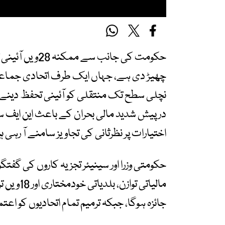
حکومت کی جانب 
چھیڑ دی ہے، جہاں ایک طرف اتحادی جماعتیں 
نچلی سطح تک منتقلی کو آئینی تحفظ دینے کا
درپیش شدید مالی بحران کے باعث این ایف سی 
اختیارات پر نظرثانی کی تجاویز سامنے آ رہی ہ
حکومتی وزرا اور سینیئر تجزیہ کاروں کی گفتگو
مالیاتی ت
جائزہ ہوگا، جبکہ ترمیم تمام اتحادیوں کو اع