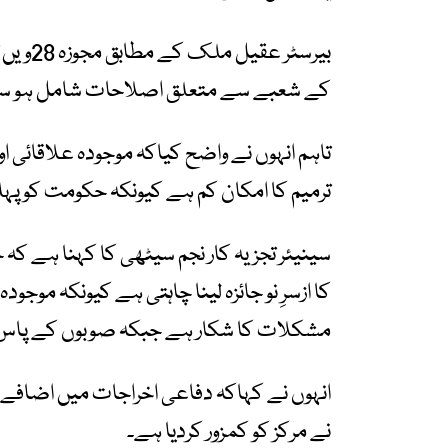
کے شعبے سے متعلق اصلاحات شامل ہو سک
تاہم انہوں نے واضح کیاکہ موجودہ علاقائی ا
ترمیم کا امکان کم ہے کیونکہ حکومت کو پہلے
کا ازسرِ نو جائزہ لینا چاہتی ہے کیونکہ موج
مشکلات کا شکار ہے جبکہ صوبوں کے پاس و
انہوں نے کہاکہ دفاعی اخراجات میں اضافے، 
نے مرکز کو کمزور کردیا ہے۔