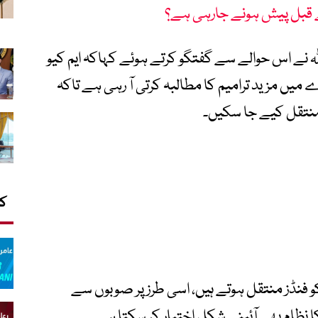
للہ نے اس حوالے سے گفتگو کرتے ہوئے کہاکہ ایم کیو
طویل عرصے سے آئین کے آرٹیکل 140 اے میں مزید ترامیم کا مطالبہ کرتی آ رہی ہے تاکہ
ل منتقل کیے جا سکیں۔
کا
فنڈز منتقل ہوتے ہیں، اسی طرز پر صوبوں سے
نظام بھی آئینی شکل اختیار کر سکتا ہے۔