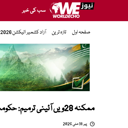
سب کی خبر
صفحہ اول
تازہ ترین
آزاد کشمیر الیکشن 2026
ممکنہ 28ویں آئینی ترمیم: حکومت کن بڑی تبدیلیوں پر غور کر رہی ہے؟
پیر 18 مئی 2026