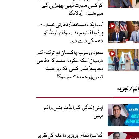
کو کسی صورت نہیں چھوڑیں گے،
میر ضیاء اللہ لانگو
’۔۔۔ ایک دستخط‘: تجارتی خسارے
پر ڈونلڈ ٹرمپ نے سوئٹزر لینڈ کو
دھمکی دے دی
سعودی عرب، پاکستان اور ترکیہ کے
درمیان ’مکہ مکرمہ مشترکہ دفاعی
معاہدہ‘ طے، کسی ایک پر حملہ
تینوں پر حملہ تصور ہوگا
لم / تجزیہ
اپنی زندگی کے ایڈیٹر بنیں، رائٹر
نہیں
گلا سڑا نظام اور وزیر داخلہ کی تقریر