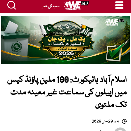
سب کی خبر
اسلام آباد ہائیکورٹ: 190 ملین پاؤنڈ کیس
میں اپیلوں کی سماعت غیر معینہ مدت
تک ملتوی
بدھ 20 مئی 2026