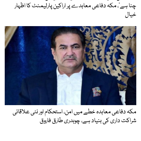
چنا ہے‘، مکہ دفاعی معاہدے پر اراکین پارلیمنٹ کا اظہار
خیال
مکہ دفاعی معاہدہ خطے میں امن، استحکام اور نئی علاقائی
شراکت داری کی بنیاد ہے، چوہدری طارق فاروق