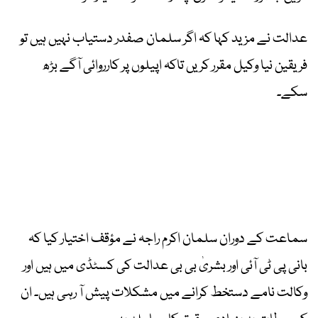
عدالت نے مزید کہا کہ اگر سلمان صفدر دستیاب نہیں ہیں تو
فریقین نیا وکیل مقرر کریں تاکہ اپیلوں پر کارروائی آگے بڑھ
سکے۔
سماعت کے دوران سلمان اکرم راجہ نے مؤقف اختیار کیا کہ
بانی پی ٹی آئی اور بشریٰ بی بی عدالت کی کسٹڈی میں ہیں اور
وکالت نامے دستخط کرانے میں مشکلات پیش آ رہی ہیں۔ ان