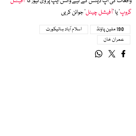
واقعات کی اپ ڈیٹس کے لیے واٹس ایپ پر وی نیوز کا ’
آفیشل
گروپ
‘ یا ’
آفیشل چینل
‘ جوائن کریں
190 ملین پاؤنڈ
اسلام آباد ہائیکورٹ
عمران خان