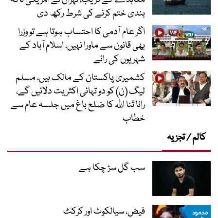
معاہدے کے قریب، تہران نے امریکی ناکہ
بندی ختم کرنے کی شرط رکھ دی
اگر عام آدمی کا احتساب ہوتا ہے تو وزرا
بھی قانون سے ماورا نہیں، اسلام آباد کے
شہریوں کی رائے
کشمیری پاکستان کے مالک ہیں، مسلم
لیگ (ن) کو دو تہائی اکثریت دلائیں گے،
رانا ثنا اللہ کا ضلع باغ میں جلسہ عام سے
خطاب
کالم / تجزیہ
سب گل سڑ چکا ہے
فیض، سیالکوٹ اور کرکٹ