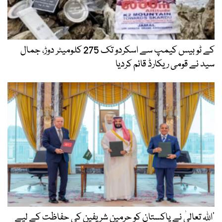
کے ٹو بیس کیمپ سے اسکردو تک 275 کلومیٹر دوڑ، جمال
سید نے قومی ریکارڈ قائم کردیا
’اللہ تعالیٰ نے پاکستان کو حرمین شریفین کی حفاظت کے لیے