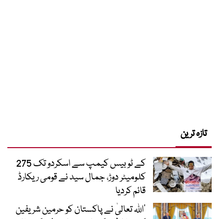
تازہ ترین
کے ٹو بیس کیمپ سے اسکردو تک 275
کلومیٹر دوڑ، جمال سید نے قومی ریکارڈ
قائم کردیا
’اللہ تعالیٰ نے پاکستان کو حرمین شریفین