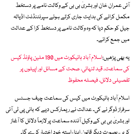
آئی عمران خان اور بشریٰ بی بی کے وکالت نامے پر دستخط
مکمل کرانے کی ہدایت جاری کرتے ہوئے سپرنٹنڈنٹ اڈیالہ
جیل کو حکم دیا کہ وہ وکالت نامے پر دستخط کرا کے عدالت
میں جمع کرائے۔
یہ بھی پڑھیں:
اسلام آباد ہائیکورٹ میں 190 ملین پاؤنڈ کیس
کی سماعت، قید تنہائی، صحت کے مسائل اور اپیلوں پر
تفصیلی دلائل، فیصلہ محفوظ
اسلام آباد ہائیکورٹ میں کیس کی سماعت چیف جسٹس
سرفراز ڈوگر نے کی۔ عدالت نے ریمارکس دیے کہ بانی پی ٹی آئی
اور بشریٰ بی بی کے وکیل آئندہ سماعت پر لازماً دلائل کا آغاز
کریں، بصورت دیگر قانون اپنا راستہ خود اختیار کرے گا۔