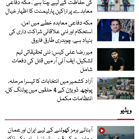
کی حفاظت کے لیے چنا ہے‘، مکہ دفاعی
معاہدے پر اراکین پارلیمنٹ کا اظہار خیال
مکہ دفاعی معاہدہ خطے میں امن،
استحکام اور نئی علاقائی شراکت داری کی
بنیاد ہے، چوہدری طارق فاروق
میر رضا علی کیس: نئی تحقیقاتی ٹیم
تشکیل، ایف آئی آر میں قتل کی دفعات
شامل
آزاد کشمیر میں انتخابات کا تیسرا مرحلہ،
پونچھ ڈویژن کے 4 حلقوں میں پولنگ کل،
انتظامات مکمل
ویڈیو
آبنائے ہرمز کھولنے کے لیے ایران اور عمان