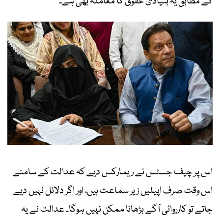
کے مطابق یہ بنیادی حقوق کا معاملہ بھی ہے۔
اس پر چیف جسٹس نے ریمارکس دیے کہ عدالت کے سامنے
اس وقت صرف اپیلیں زیر سماعت ہیں، اور اگر دلائل نہیں دیے
جاتے تو کارروائی آگے بڑھانا ممکن نہیں ہوگا۔ عدالت نے یہ