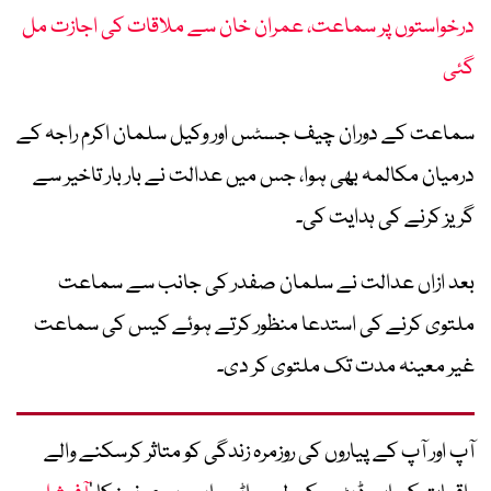
درخواستوں پر سماعت، عمران خان سے ملاقات کی اجازت مل
گئی
سماعت کے دوران چیف جسٹس اور وکیل سلمان اکرم راجہ کے
درمیان مکالمہ بھی ہوا، جس میں عدالت نے بار بار تاخیر سے
گریز کرنے کی ہدایت کی۔
بعد ازاں عدالت نے سلمان صفدر کی جانب سے سماعت
ملتوی کرنے کی استدعا منظور کرتے ہوئے کیس کی سماعت
غیر معینہ مدت تک ملتوی کر دی۔
آپ اور آپ کے پیاروں کی روزمرہ زندگی کو متاثر کرسکنے والے