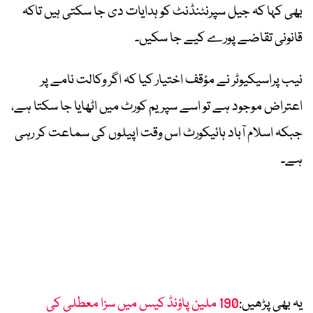
بھی کہا کہ جیل سپرنٹنڈنٹ کو ہدایات دی جا سکتی ہیں تاکہ
قانونی تقاضے پورے کیے جا سکیں۔
نیب پراسیکیوٹر نے مؤقف اختیار کیا کہ اگر وکالت نامے پر
اعتراض موجود ہے تو اسے سپریم کورٹ میں اٹھایا جا سکتا ہے،
جبکہ اسلام آباد ہائیکورٹ اس وقت اپیلوں کی سماعت کر رہی
ہے۔
یہ بھی پڑھیں:
190 ملین پاؤنڈ کیس میں سزا معطلی کی