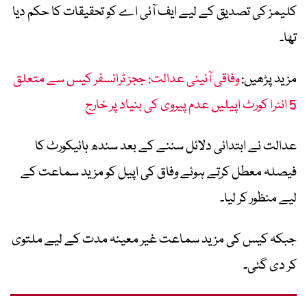
کلیمز کی تصدیق کے لیے ایف آئی اے کو تحقیقات کا حکم دیا
تھا۔
مزید پڑھیں:
وفاقی آئینی عدالت: ججز ٹرانسفر کیس سے متعلق
5 انٹرا کورٹ اپیلیں عدم پیروی کی بنیاد پر خارج
عدالت نے ابتدائی دلائل سننے کے بعد سندھ ہائیکورٹ کا
فیصلہ معطل کرتے ہوئے وفاق کی اپیل کو مزید سماعت کے
لیے منظور کر لیا۔
جبکہ کیس کی مزید سماعت غیر معینہ مدت کے لیے ملتوی
کر دی گئی۔