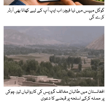
گوگل میپس میں نیا فیچر: اب ایپ آپ کے لیے کھانا بھی آرڈر
کرے گی
افغانستان میں طالبان مخالف گروپس کی کارروائیاں تیز، چوکی
پر حملہ کرکے اسلحہ پر قبضے کا دعویٰ