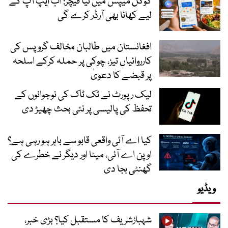
گوگل میپس میں نیا فیچر: اب ایپ آپ کے
لیے کھانا بھی آرڈر کرے گی
افغانستان میں طالبان مخالف گروپس کی
کارروائیاں تیز، چوکی پر حملہ کرکے اسلحہ
پر قبضے کا دعویٰ
لیک رپورٹ نے ٹک ٹاک کی نوجوانوں کے
تحفظ کی پالیسی پر نئی بحث چھیڑ دی
کیا اے آئی واقعی قابو سے باہر ہو رہی ہے؟
اوپن اے آئی، میٹا اور دیگر نے خطرے کی
گھنٹی بجا دی
ویڈیو
شہبازشریف کا مستقبل کیا؟ بڑی خبر،