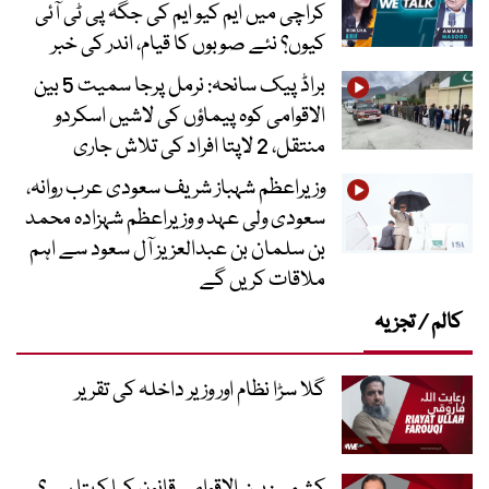
کراچی میں ایم کیو ایم کی جگہ پی ٹی آئی
کیوں؟ نئے صوبوں کا قیام، اندر کی خبر
براڈ پیک سانحہ: نرمل پرجا سمیت 5 بین
الاقوامی کوہ پیماؤں کی لاشیں اسکردو
منتقل، 2 لاپتا افراد کی تلاش جاری
وزیراعظم شہباز شریف سعودی عرب روانہ،
سعودی ولی عہد و وزیراعظم شہزادہ محمد
بن سلمان بن عبدالعزیز آل سعود سے اہم
ملاقات کریں گے
کالم / تجزیہ
گلا سڑا نظام اور وزیر داخلہ کی تقریر
کشمیر: بین الاقوامی قانون کیا کہتا ہے؟