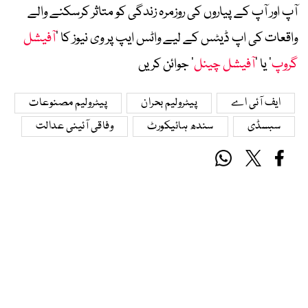
آپ اور آپ کے پیاروں کی روزمرہ زندگی کو متاثر کرسکنے والے
واقعات کی اپ ڈیٹس کے لیے واٹس ایپ پر وی نیوز کا ’
آفیشل
گروپ
‘ یا ’
آفیشل چینل
‘ جوائن کریں
ایف آئی اے
پیٹرولیم بحران
پیٹرولیم مصنوعات
سبسڈی
سندھ ہائیکورٹ
وفاقی آئینی عدالت