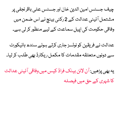
چیف جسٹس امین الدین خان اور جسٹس علی باقر نجفی پر
مشتمل آئینی عدالت کے 2 رکنی بینچ نے اس ضمن میں
وفاقی حکومت کی اپیل سماعت کے لیے منظور کر لی ہے۔
عدالت نے فریقین کو نوٹسز جاری کرتے ہوئے سندھ ہائیکورٹ
سے دونوں متعلقہ مقدمات کا مکمل ریکارڈ بھی طلب کر لیا۔
یہ بھی پڑھیں:
آن لائن بینک فراڈ کیس میں وفاقی آئینی عدالت
کا شہری کے حق میں فیصلہ