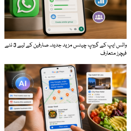
واٹس ایپ کے گروپ چیٹس مزید جدید، صارفین کے لیے 3 نئے
فیچرز متعارف