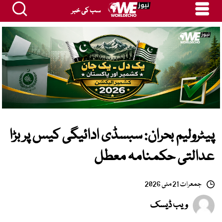
سب کی خبر
پیٹرولیم بحران: سبسڈی ادائیگی کیس پر بڑا
عدالتی حکمنامہ معطل
جمعرات 21 مئی 2026
ویب ڈیسک