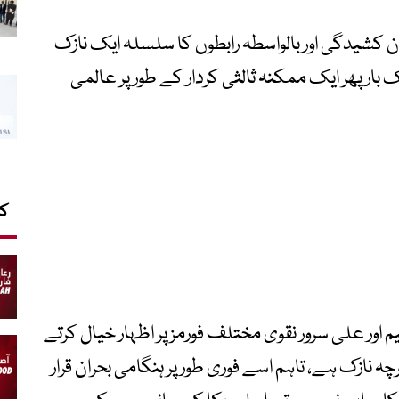
ن کشیدگی اور بالواسطہ رابطوں کا سلسلہ ایک نازک
بار پھر ایک ممکنہ ثالثی کردار کے طور پر عالمی
کا
م اور علی سرور نقوی مختلف فورمز پر اظہار خیال کرتے
نازک ہے، تاہم اسے فوری طور پر ہنگامی بحران قرار