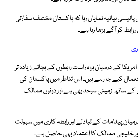
پالیسی بیانیہ نمایاں رہا کہ پاکستان مختلف سفارتی
ابط کو آگے بڑھا رہا ہے۔
ری
 امریکا کے درمیان براہ راست رابطوں کے بجائے زیادہ تر
ستعمال کیے جا رہے ہیں۔ اس تناظر میں پاکستان کی
 کے ساتھ زمینی سرحد بھی ہے اور دونوں ممالک
میان پیغامات کے تبادلے اور رابطہ کاری میں سہولت
ن اور خلیجی ممالک کا اعتماد بھی حاصل ہے۔