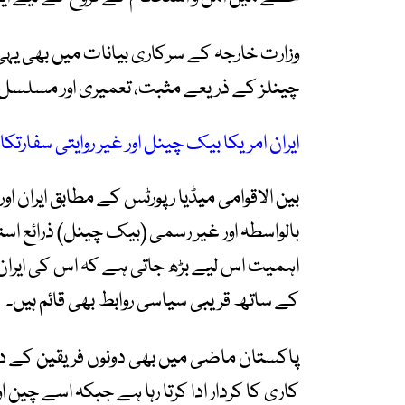
وزارت خارجہ کے سرکاری بیانات میں بھی یہی 
چینلز کے ذریعے مثبت، تعمیری اور مسلسل رو
ایران امریکا بیک چینل اور غیر روایتی سفارتکا
بین الاقوامی میڈیا رپورٹس کے مطابق ایران اور
بالواسطہ اور غیر رسمی (بیک چینل) ذرائع ا
اہمیت اس لیے بڑھ جاتی ہے کہ اس کی ایران
کے ساتھ قریبی سیاسی روابط بھی قائم ہیں۔
پاکستان ماضی میں بھی دونوں فریقین کے در
کاری کا کردار ادا کرتا رہا ہے جبکہ اسے چی