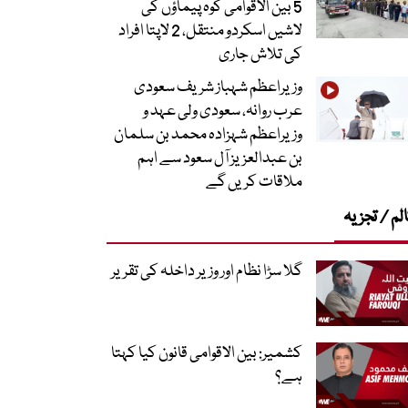
5 بین الاقوامی کوہ پیماؤں کی
لاشیں اسکردو منتقل، 2 لاپتا افراد
کی تلاش جاری
وزیراعظم شہباز شریف سعودی
عرب روانہ، سعودی ولی عہد و
وزیراعظم شہزادہ محمد بن سلمان
بن عبدالعزیز آل سعود سے اہم
ملاقات کریں گے
لم / تجزیہ
گلا سڑا نظام اور وزیر داخلہ کی تقریر
کشمیر: بین الاقوامی قانون کیا کہتا
ہے؟