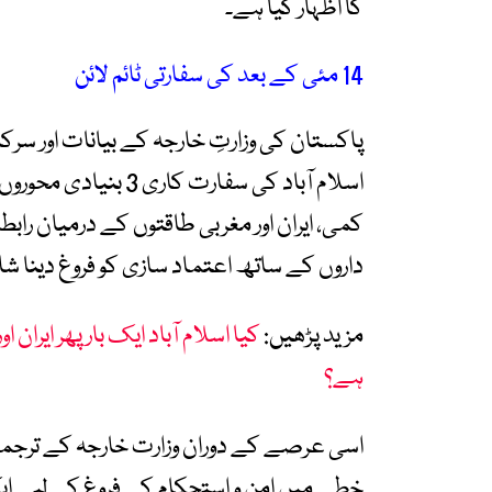
کا اظہار کیا ہے۔
14 مئی کے بعد کی سفارتی ٹائم لائن
اسلام آباد کی سفارت
کمی، ایران اور مغربی طاقتوں کے درمیان ر
داروں کے ساتھ اعتماد سازی کو فروغ دینا شا
مزید پڑھیں:
کیا اسلام آباد ایک بار پھر ایران
ہے؟
اسی عرصے کے دوران وزارت خارجہ کے ترجمان 
خطے میں امن و استحکام کے فروغ کے لیے ایک ف