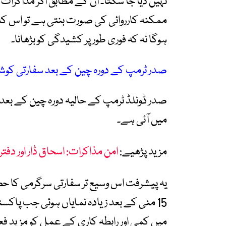
نہیں دیا جا سکتا۔ ان کے مطابق اگر مذاکرا
ممکنہ کارروائی کی صورت بنتی ہے تو اس کا م
ہوگا نہ کہ فوری طور پر کشیدگی کو بڑھانا۔
صدر ٹرمپ کے دورہ چین کے بعد سفارتی کوش
صدر ڈونلڈ ٹرمپ کے حالیہ دورہ چین کے بع
میں آئی ہے۔
مزید پڑھیے:
امن مذاکرات: اسحاق ڈار اور دفت
15 مئی کے بعد زیادہ نمایاں ہوئی جب پا
میں کمی اور رابطہ کاری کے عمل کو مزید فعا