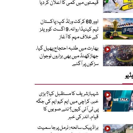
قیمتوں میں کمی کا اعلان کر دیا
اوور 60 کرکٹ ورلڈ کپ: پاکستان
ٹیم کینیڈا روانہ، 9 اگست کو ویلز
کے خلاف مہم کا آغاز
بھارت میں طلبہ احتجاج پھیل گیا،
جھاڑکھنڈ میں بھی ہزاروں نوجوان
سڑکوں پر آگئے
ڈیو
شہبازشریف کا مستقبل کیا؟ بڑی
خبر، کراچی میں ایم کیو ایم کی جگہ
پی ٹی آئی کیوں؟ نئے صوبوں کا
قیام، اندر کی خبر
براڈ پیک سانحہ: نرمل پرجا سمیت