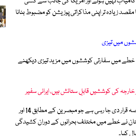
ت کامیاب نہیں ہوتے اور امریکا کی جانب سے کسی
قصد زیادہ تر اپنی مذاکراتی پوزیشن کو مضبوط بنانا
شوں میں تیزی
د خطے میں سفارتی کوششوں میں مزید تیزی دیکھنے
ر خارجہ کی کوششیں قابلِ ستائش ہیں، ایرانی سفیر
یہ پیشرفت اس وسیع تر سفارتی سرگرمی کا حصہ قرار دی جا رہی ہے جو مبصرین کے مطابق 14 اور
کستان نے خطے میں مختلف بحرانوں کے دوران کشیدگی
ل کیا۔