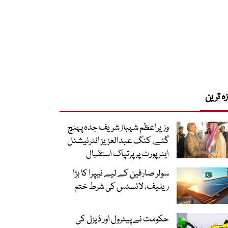
زہ ترین
وزیراعظم شہباز شریف جدہ پہنچ
گئے، کنگ عبدالعزیز انٹرنیشنل
ایئر پورٹ پر پرتپاک استقبال
سولر صارفین کے لیے نیپرا کا بڑا
ریلیف، لائسنس کی شرط ختم
حکومت نے پیٹرول اور ڈیزل کی