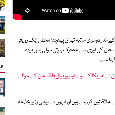
خلہ محسن نقوی کا 24 گھنٹوں کے اندر دوسری مرتبہ تہران پہنچنا محض ایک روایتی
اکستان کی تیزی سے متحرک ہوتی ہوئی پس پردہ
رہا ہے۔
وی
 نے امریکا کے لیے نیا پروپوزل پاکستان کے حوالے
لاقاتیں کر رہے ہیں اور انہوں نے ایرانی وزیر خارجہ