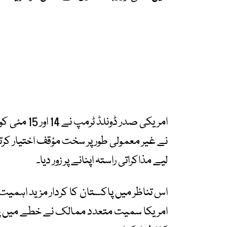
امریکی صدر 
نے غیر معمولی طور پر سخت مؤقف اختیار کرتے
لیے مذاکراتی راستہ اپنانے پر زور دیا۔
اس تناظر میں پاکستان کا کردار مزید اہمیت ا
امریکا سمیت متعدد ممالک نے خطے میں پاکس