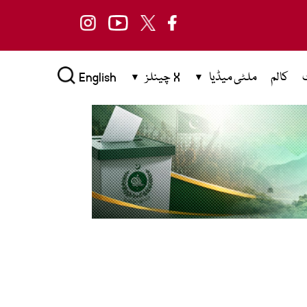
کالم
ملٹی میڈیا
X چینلز
English