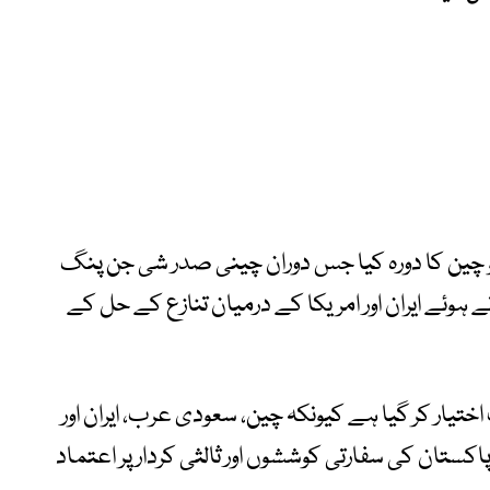
ڈونلڈ ٹرمپ نے 14 اور 15 مئی کو چین کا دورہ کیا جس دوران چینی صدر شی جن پنگ
 ہوئے ایران اور امریکا کے درمیان تنازع کے حل کے
ختیار کر گیا ہے کیونکہ چین، سعودی عرب، ایران اور
تان کی سفارتی کوششوں اور ثالثی کردار پر اعتماد