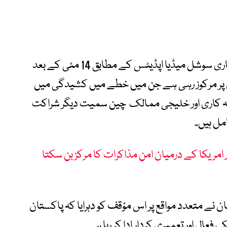
پاکستان کی وزارتِ خارجہ کے بیانات اور سرکاری سوشل میڈیا اپڈیٹس کے مطابق 14 مئی کے بعد
 کاری 3 بنیادی محوروں پر مرکوز رہی ہے جن میں خطے میں کشیدگی میں
ابطہ کاری اور خلیجی ممالک چین سمیت دیگر شراکت
مل ہیں۔
 اور امریکا کے درمیان امن مذاکرات کا مرکز بن سکتا
نے متعدد مواقع پر اس مؤقف کو دہرایا کہ پاکستان
عال اور تعمیری کردار ادا کر رہا ہے۔