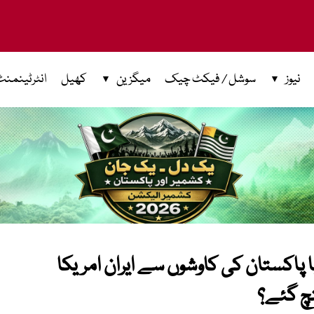
نیوز
سوشل / فیکٹ چیک
میگزین
کھیل
انٹرٹینمنٹ
ا پاکستان کی کاوشوں سے ایران امریکا
نچ گئے؟