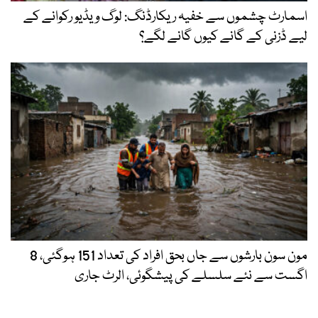
اسمارٹ چشموں سے خفیہ ریکارڈنگ: لوگ ویڈیو رکوانے کے
لیے ڈزنی کے گانے کیوں گانے لگے؟
مون سون بارشوں سے جاں بحق افراد کی تعداد 151 ہوگئی، 8
اگست سے نئے سلسلے کی پیشگوئی، الرٹ جاری