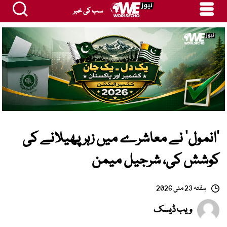
سب کی خبر
’انمول‘ نے معاشرے میں زہر پھیلانے کی
کوشش کی، شرجیل میمن
ہفتہ 23 مئی 2026
ویب ڈیسک