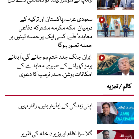
ٹرمپ نے سوئٹزر لینڈ کو دھمکی دے دی
سعودی عرب، پاکستان اور ترکیہ کے
درمیان ’مکہ مکرمہ مشترکہ دفاعی
معاہدہ‘ طے، کسی ایک پر حملہ تینوں پر
حملہ تصور ہوگا
ایران جنگ جلد ختم ہو جائے گی، آبنائے
ہرمز کھولنے کے عبوری معاہدے کے
امکانات روشن، صدر ٹرمپ کا دعویٰ
کالم / تجزیہ
اپنی زندگی کے ایڈیٹر بنیں، رائٹر نہیں
گلا سڑا نظام اور وزیر داخلہ کی تقریر