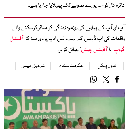
دائرہ کار کو اب پورے صوبے تک پھیلایا جا رہا ہے۔
آپ اور آپ کے پیاروں کی روزمرہ زندگی کو متاثر کرسکنے والے
واقعات کی اپ ڈیٹس کے لیے واٹس ایپ پر وی نیوز کا ’
آفیشل
گروپ
‘ یا ’
آفیشل چینل
‘ جوائن کریں
انمول پنکی
حکومت سندھ
شرجیل میمن