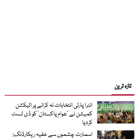
تازہ ترین
انٹرا پارٹی انتخابات نہ کرانے پر الیکشن
کمیشن نے ’عوام پاکستان‘ کو ڈی لسٹ
کردیا
اسمارٹ چشموں سے خفیہ ریکارڈنگ: