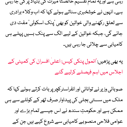
رہی ہے اور یہ تمام تقسیم خالصتاً میرٹ کی بنیاد پر کی جا رہی
ہے۔ انہوں نے خوشخبری سناتے ہوئے کہا کہ اب وکلاء برادری
سے تعلق رکھنے والی خواتین کو بھی ‘پنک اسکوٹی’ مفت دی
جائے گی، جبکہ خواتین کے لیے الگ سے پنک بسیں پہلے ہی
کامیابی سے چلائی جا رہی ہیں۔
یہ بھی پڑھیں:
’انمول پنکی کیس: اعلیٰ افسران کی کمیٹی کے
اجلاس میں اہم فیصلے کرلیے گئے
صوبائی وزیر نے توانائی اور انفراسٹرکچر پر بات کرتے ہوئے کہا کہ
ملک میں سستی بجلی کی پیداوار صرف تھر کے کوئلے سے ہی
ممکن ہے اور حکومتِ سندھ نے اس جیسے تمام بڑے اور
عوامی فلاحی منصوبے کامیابی سے شروع کیے ہیں جن کے