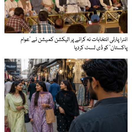
انٹرا پارٹی انتخابات نہ کرانے پر الیکشن کمیشن نے ’عوام
پاکستان‘ کو ڈی لسٹ کردیا