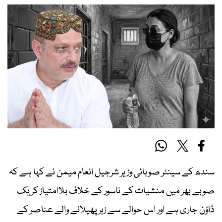
سندھ کے سینئر صوبائی وزیر شرجیل انعام میمن نے کہا ہے کہ
صوبے بھر میں منشیات کے ناسور کے خلاف بلاامتیاز کریک
ڈاؤن جاری ہے اور اس حوالے سے زہر پھیلانے والے عناصر کے