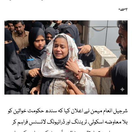
ہے۔
شرجیل انعام میمن نے اعلان کیا کہ سندھ حکومت خواتین کو
بلا معاوضہ اسکوٹی، ٹریننگ اور ڈرائیونگ لائسنس فراہم کر