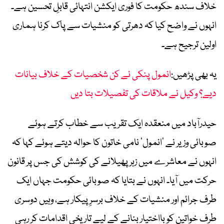
خلاف سندھ حکومت کا فوری ایکشن انتہائی قابلِ تحسین ہے۔
انہوں نے واضح کیا کہ دھرتی کو منشیات سے پاک کرنا ہماری
اولین ترجیح ہے۔
یہ بھی پڑھیں:
انمول پنکی نے کن شخصیات کے خلاف بیانات
دیے؟ وکیل نے ملاقات کی تفصیلات بتا دیں
حیدرآباد میں منعقدہ ایک تقریب سے خطاب کرتے ہوئے
صوبائی وزیر نے ’انمول‘ نامی خاتون کا حوالہ دیتے ہوئے کہا کہ
انہوں نے معاشرے میں زہر پھیلانے کی کوشش کی جس پر قانون
حرکت میں آیا۔ انہوں نے بتایا کہ صوبائی حکومت جہاں ایک
طرف جرائم اور منشیات کے خلاف برسرِپیکار ہے، وہیں دوسری
طرف خواتین کو بااختیار بنانے کے لیے تاریخی اقدامات کر رہی