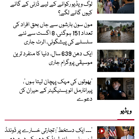
لوگ ویڈیو رکوانے کے لیے ڈزنی کے گانے
کیوں گانے لگے؟
مون سون بارشوں سے جاں بحق افراد کی
تعداد 151 ہوگئی، 8 اگست سے نئے
سلسلے کی پیشگوئی، الرٹ جاری
ایک دھن 639 سال، دنیا کا منفرد ترین
موسیقی پروگرام جاری
‘بھوتوں کی مہک پہچان لیتا ہوں’،
پیرانارمل انویسٹیگیٹر کے حیران کن
دعوے
ویڈیو
’۔۔۔ ایک دستخط‘: تجارتی خسارے پر ڈونلڈ