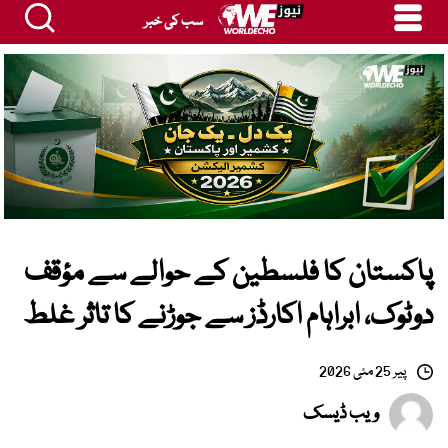
سب کی خبر
پاکستان کا فلسطین کے حوالے سے مؤقف
دوٹوک، ابراہام اکارڈز سے جوڑنے کا تاثر غلط
پیر 25 مئی 2026
ویب ڈیسک