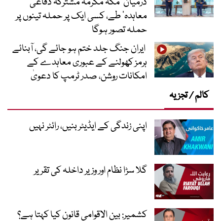
درمیان ’مکہ مکرمہ مشترکہ دفاعی
معاہدہ‘ طے، کسی ایک پر حملہ تینوں پر
حملہ تصور ہوگا
ایران جنگ جلد ختم ہو جائے گی، آبنائے
ہرمز کھولنے کے عبوری معاہدے کے
امکانات روشن، صدر ٹرمپ کا دعویٰ
کالم / تجزیہ
اپنی زندگی کے ایڈیٹر بنیں، رائٹر نہیں
گلا سڑا نظام اور وزیر داخلہ کی تقریر
کشمیر: بین الاقوامی قانون کیا کہتا ہے؟