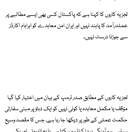
تجزیہ کاروں کا کہنا ہے کہ پاکستان کسی بھی ایسے مطالبے پر
عملدرآمد کا پابند نہیں اور ایران امن معاہدے کو ابراہام اکارڈز
سے جوڑنا درست نہیں۔
تجزیہ کاروں کے مطابق صدر ٹرمپ کے بیان میں اختیار کیا گیا
مؤقف یا مکمل معاہدہ یا کوئی نہیں کو ایک دباؤ پر مبنی سفارتی
حکمت عملی کے طور پر دیکھا جا رہا ہے، جس کا مقصد وسیع
سیاسی ہم آہنگی پیدا کرنا ہو سکتا ہے یا یہ اندرونی امریکی