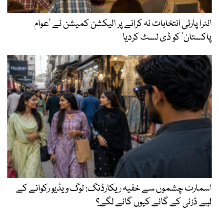
انٹرا پارٹی انتخابات نہ کرانے پر الیکشن کمیشن نے ’عوام
پاکستان‘ کو ڈی لسٹ کردیا
اسمارٹ چشموں سے خفیہ ریکارڈنگ: لوگ ویڈیو رکوانے کے
لیے ڈزنی کے گانے کیوں گانے لگے؟