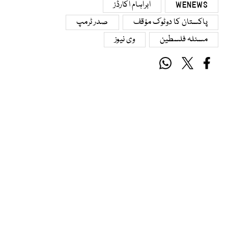
WENEWS
ابراہام اکارڈز
پاکستان کا دوٹوک مؤقف
صدر ٹرمپ
مسئلہ فلسطین
وی نیوز