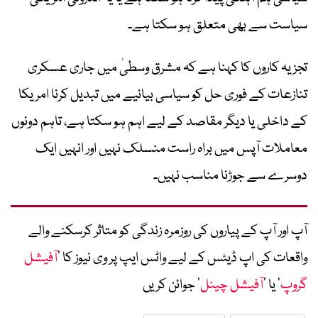
سیاست سے بھی متعلق ہو سکتا ہے۔
تجزیہ کاروں کا کہنا ہے کہ مشرق وسطیٰ میں جاری عسکری
تنازعات کے فوری حل کو سیاسی بیانیے میں تبدیل کرنا امریکا
کے داخلی یا دیگر مقاصد کے لیے اہم ہو سکتا ہے، تاہم دونوں
معاملات آپس میں براہ راست منسلک نہیں اور انہیں ایک
دوسرے سے جوڑنا مناسب نہیں۔
آپ اور آپ کے پیاروں کی روزمرہ زندگی کو متاثر کرسکنے والے
واقعات کی اپ ڈیٹس کے لیے واٹس ایپ پر وی نیوز کا ’
آفیشل
گروپ
‘ یا ’
آفیشل چینل
‘ جوائن کریں