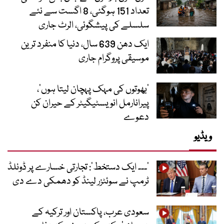
تعداد 151 ہوگئی، 8 اگست سے نئے
سلسلے کی پیشگوئی، الرٹ جاری
ایک دھن 639 سال، دنیا کا منفرد ترین
موسیقی پروگرام جاری
‘بھوتوں کی مہک پہچان لیتا ہوں’،
پیرانارمل انویسٹیگیٹر کے حیران کن
دعوے
ویڈیو
’۔۔۔ ایک دستخط‘: تجارتی خسارے پر ڈونلڈ
ٹرمپ نے سوئٹزر لینڈ کو دھمکی دے دی
سعودی عرب، پاکستان اور ترکیہ کے