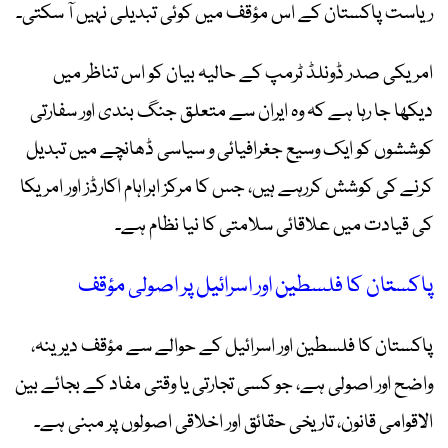
ریاست پاکستان کے اس مؤقف میں کوئی تبدیلی نہیں آ سکتی۔
امریکی صدر ڈونلڈ ٹرمپ کے حالیہ بیان کو اس تناظر میں
دیکھا جا رہا ہے کہ وہ ایران سے متعلق جنگ بندی اور سفارتی
کوششوں کو ایک وسیع جغرافیائی و سیاسی ڈھانچے میں تبدیل
کرنے کی کوشش کررہے ہیں، جس کا مرکز ابراہام اکارڈز اور امریکا
کی قیادت میں علاقائی سلامتی کا نیا نظام ہے۔
پاکستان کا فلسطین اور اسرائیل پر اصولی مؤقف
پاکستان کا فلسطین اور اسرائیل کے حوالے سے مؤقف دیرینہ،
واضح اور اصولی ہے، جو کسی تجارتی یا وقتی مفاد کے بجائے بین
الاقوامی قانون، تاریخی حقائق اور اخلاقی اصولوں پر مبنی ہے۔