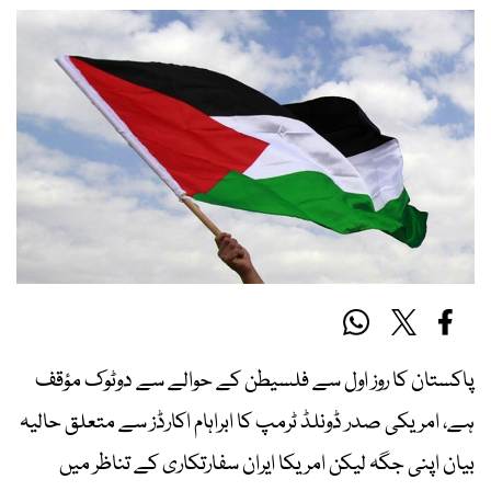
پاکستان کا روز اول سے فلسیطن کے حوالے سے دوٹوک مؤقف
ہے، امریکی صدر ڈونلڈ ٹرمپ کا ابراہام اکارڈز سے متعلق حالیہ
بیان اپنی جگہ لیکن امریکا ایران سفارتکاری کے تناظر میں