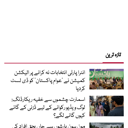
تازہ ترین
انٹرا پارٹی انتخابات نہ کرانے پر الیکشن
کمیشن نے ’عوام پاکستان‘ کو ڈی لسٹ
کردیا
اسمارٹ چشموں سے خفیہ ریکارڈنگ:
لوگ ویڈیو رکوانے کے لیے ڈزنی کے گانے
کیوں گانے لگے؟
مون سون بارشوں سے جاں بحق افراد کی