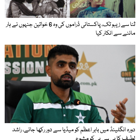
ثنا سے زیبو تک، پاکستانی ڈراموں کی وہ 6 خواتین جنہوں نے ہار
ماننے سے انکار کیا
دورہ انگلینڈ میں بابر اعظم کو میڈیا سے دور رکھا جائے، راشد
لطیف کا پی سی بی کو مشورہ