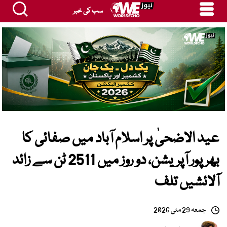
سب کی خبر
عید الاضحیٰ پر اسلام آباد میں صفائی کا
بھرپور آپریشن، دو روز میں 2511 ٹن سے زائد
آلائشیں تلف
جمعہ 29 مئی 2026