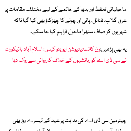
ماحولیاتی تحفظ اور بدبو کے خاتمے کے لیے مختلف مقامات پر
عرق گلاب، فنائل، پانی اور چونے کا چھڑکاؤ بھی کیا گیا تاکہ
شہریوں کو صاف ستھرا ماحول فراہم کیا جا سکے۔
یہ بھی پڑھیں:
ون کانسٹیٹیوشن ایوینو کیس: اسلام آباد ہائیکورٹ
نے سی ڈی اے کو رہائشیوں کے خلاف کارروائی سے روک دیا
چیئرمین سی ڈی اے کی ہدایت پر عید کے تیسرے روز بھی