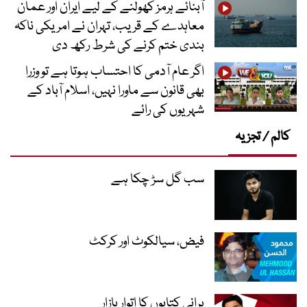
آبنائے ہرمز کھولنے کے لیے ایران اور عمان
معاہدے کے قریب، تہران نے امریکی ناکہ
بندی ختم کرنے کی شرط رکھ دی
اگر عام آدمی کا احتساب ہوتا ہے تو وزرا
بھی قانون سے ماورا نہیں، اسلام آباد کے
شہریوں کی رائے
کالم / تجزیہ
سب گل سڑ چکا ہے
فیض، سیالکوٹ اور کرکٹ
پرانی کتابوں کا اتوار بازار