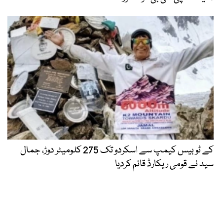
کے ٹو بیس کیمپ سے اسکردو تک 275 کلومیٹر دوڑ، جمال
سید نے قومی ریکارڈ قائم کردیا