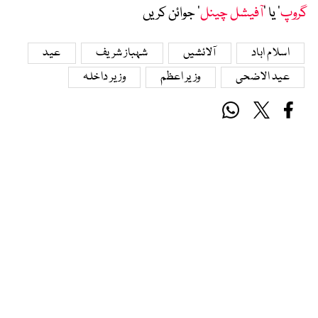
گروپ
‘ یا ’
آفیشل چینل
‘ جوائن کریں
اسلام اباد
آلائشیں
شہباز شریف
عید
عید الاضحی
وزیر اعظم
وزیر داخلہ