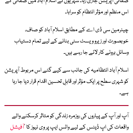
صفائی آپریشن جاری رہا۔ شہریوں نے اسلام آباد میں صفائی کے
اس منظم اور مؤثر انتظام کو سراہا۔
چیئرمین سی ڈی اے کے مطابق اسلام آباد کو صاف،
خوبصورت اور زیرو ویسٹ سٹی بنانے کے لیے تمام دستیاب
وسائل بروئے کار لائے جا رہے ہیں۔
اسلام آباد انتظامیہ کی جانب سے کیے گئے اس مربوط آپریشن
کو شہری سطح پر ایک مؤثر اور قابلِ تحسین اقدام قرار دیا جا رہا
ہے۔
آپ اور آپ کے پیاروں کی روزمرہ زندگی کو متاثر کرسکنے والے
واقعات کی اپ ڈیٹس کے لیے واٹس ایپ پر وی نیوز کا ’
آفیشل