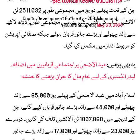
pic.twitter.com/0JLQlS1ltP
جن کے تحت پہلے دو روز میں مجموعی طور پر 2511.032 ٹن
— Capital Development Authority - CDA, Islamabad
آلائشیں تلف کی گئیں۔ شہر بھر میں مجموعی طور پر ڈیڑھ لاکھ
(@CDAthecapital)
May 28, 2026
سے زائد چھوٹے اور بڑے جانور قربان ہوئے جبکہ صفائی آپریشن
کو مربوط انداز میں مکمل کیا گیا۔
یہ بھی پڑھیں:
عید الاضحیٰ پر اجتماعی قربانیوں میں اضافہ،
لیدر انڈسٹری کے لیے خام مال کا بحران بڑھنے کا خدشہ
اسلام آباد میں عید الاضحیٰ کے پہلے روز 65,000 سے زائد
چھوٹے اور 44,000 سے زائد بڑے جانور قربان کیے گئے، جن
کے نتیجے میں 1807.868 ٹن آلائشیں تلف کی گئیں۔ دوسرے
روز 23,000 سے زائد چھوٹے اور 17,000 سے زائد بڑے جانور