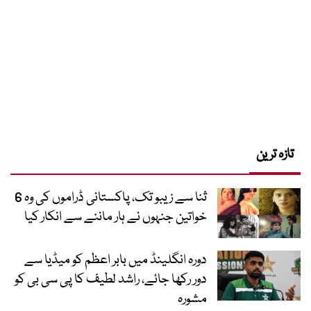
تازہ ترین
ثنا سے زیبو تک، پاکستانی ڈراموں کی وہ 6
خواتین جنہوں نے ہار ماننے سے انکار کیا
دورہ انگلینڈ میں بابر اعظم کو میڈیا سے
دور رکھا جائے، راشد لطیف کا پی سی بی کو
مشورہ