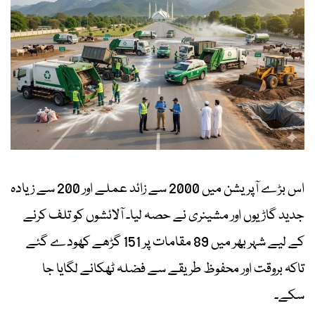
اس بڑے آپریشن میں 2000 سے زائد عملے اور 200 سے زیادہ
جدید گاڑیوں اور مشینری نے حصہ لیا۔ آلائشوں کو تلف کرنے
کے لیے شہر بھر میں 89 مقامات پر 151 گڑھے کھودے گئے
تاکہ بروقت اور محفوظ طریقے سے فضلہ ٹھکانے لگایا جا
سکے۔