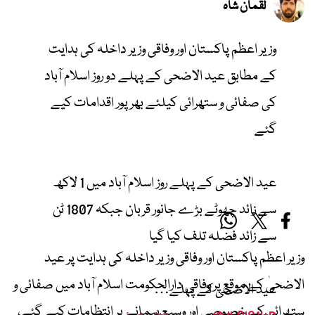
لقمان شاہ
وزیر اعظم پاکستان اور وفاقی وزیر داخلہ کی ہدایت
کے مطابق عید الاضحی کے پہلے دو روز اسلام آباد
کی صفائی و ستھرائی کیلئے بھرپور اقدامات کیے
گئے
عید الاضحی کے پہلے روز اسلام آباد میں 1 لاکھ
سے زائد چھوٹے بڑے جانور قربان جبکہ 1807 ٹن
سے زائد فضلہ تلف کیا گیا
وزیر اعظم پاکستان اور وفاقی وزیر داخلہ کی ہدایت پر عید
الاضحیٰ کے موقع پر وفاقی دارالحکومت اسلام آباد میں صفائی و
عید الاضحی کے پہلے…
ستھرائی کے خصوصی اور وسیع پیمانے پر انتظامات کیے گئے،