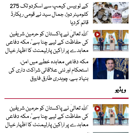
کے ٹو بیس کیمپ سے اسکردو تک 275
کلومیٹر دوڑ، جمال سید نے قومی ریکارڈ
قائم کردیا
’اللہ تعالیٰ نے پاکستان کو حرمین شریفین
کی حفاظت کے لیے چنا ہے‘، مکہ دفاعی
معاہدے پر اراکین پارلیمنٹ کا اظہار خیال
مکہ دفاعی معاہدہ خطے میں امن،
استحکام اور نئی علاقائی شراکت داری کی
بنیاد ہے، چوہدری طارق فاروق
ویڈیو
’اللہ تعالیٰ نے پاکستان کو حرمین شریفین
کی حفاظت کے لیے چنا ہے‘، مکہ دفاعی
معاہدے پر اراکین پارلیمنٹ کا اظہار خیال