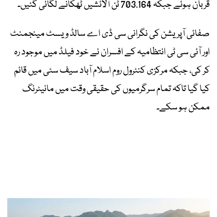
قربان ہوئے جبکہ 703.164 ٹن آلائشیں ٹھکانے لگائی گئیں۔
صفائی آپریشن کی نگرانی سی ڈی اے سالڈ ویسٹ مینجمنٹ
اور آئی سی ٹی انتظامیہ کے افسران نے خود فیلڈ میں موجود رہ
کر کی، جبکہ مرکزی کنٹرول روم اسلام آباد سیف سٹی میں قائم
کیا گیا تاکہ تمام سرگرمیوں کی حقیقی وقت میں مانیٹرنگ
ممکن ہو سکے۔