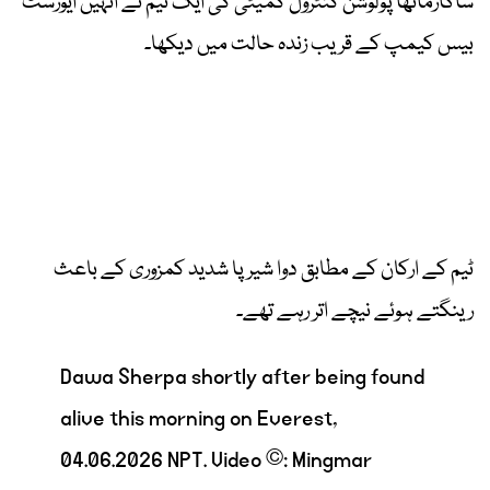
ساگارماتھا پولوشن کنٹرول کمیٹی کی ایک ٹیم نے انہیں ایورسٹ
بیس کیمپ کے قریب زندہ حالت میں دیکھا۔
ٹیم کے ارکان کے مطابق دوا شیرپا شدید کمزوری کے باعث
رینگتے ہوئے نیچے اتر رہے تھے۔
Dawa Sherpa shortly after being found
alive this morning on Everest,
04.06.2026 NPT. Video ©: Mingmar