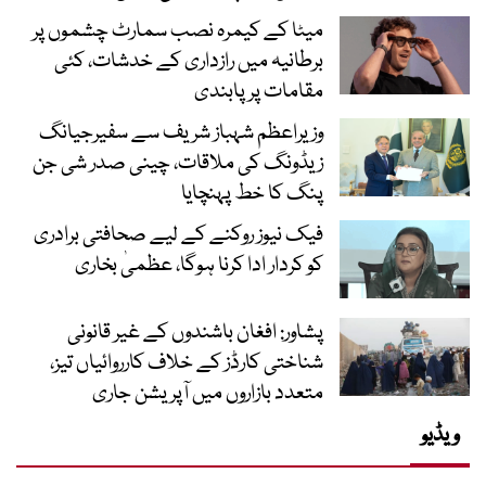
میٹا کے کیمرہ نصب سمارٹ چشموں پر
برطانیہ میں رازداری کے خدشات، کئی
مقامات پر پابندی
وزیراعظم شہباز شریف سے سفیرجیانگ
زیڈونگ کی ملاقات، چینی صدر شی جن
پنگ کا خط پہنچایا
فیک نیوز روکنے کے لیے صحافتی برادری
کو کردار ادا کرنا ہوگا، عظمیٰ بخاری
پشاور: افغان باشندوں کے غیر قانونی
شناختی کارڈز کے خلاف کارروائیاں تیز،
متعدد بازاروں میں آپریشن جاری
ویڈیو