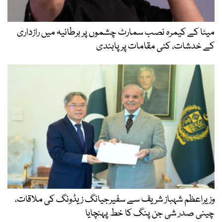
میٹا کے کیمرہ نصب سمارٹ چشموں پر برطانیہ میں رازداری
کے خدشات، کئی مقامات پر پابندی
وزیراعظم شہباز شریف سے سفیرجیانگ زیڈونگ کی ملاقات،
چینی صدر شی جن پنگ کا خط پہنچایا