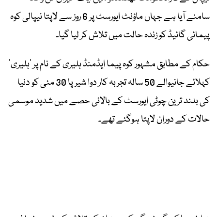
سامنے آیا ہے جہاں ماؤنٹ ایورسٹ پر 6 روز سے لاپتا نیپالی کوہ
پیمائی گائیڈ کو زندہ حالت میں تلاش کر لیا گیا۔
حکام کے مطابق مشہور کوہ پیما ایڈمنڈ ہلیری کے نام پر ’ہلیری‘
کہلائے جانیوالے 50 سالہ تجربہ کار دوا شیرپا 30 مئی کو دنیا
کی بلند ترین چوٹی ایورسٹ کے بالائی حصے میں شدید موسمی
حالات کے دوران لاپتا ہوگئے تھے۔