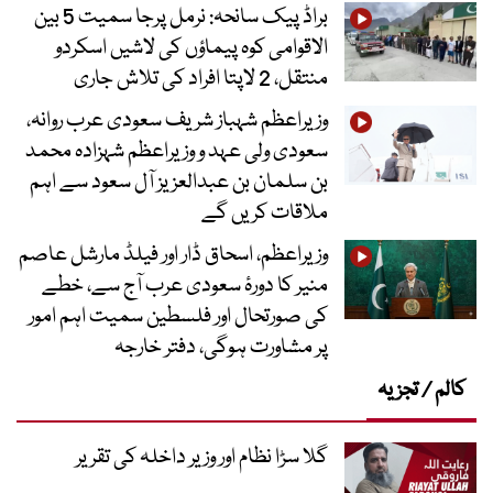
براڈ پیک سانحہ: نرمل پرجا سمیت 5 بین
الاقوامی کوہ پیماؤں کی لاشیں اسکردو
منتقل، 2 لاپتا افراد کی تلاش جاری
وزیراعظم شہباز شریف سعودی عرب روانہ،
سعودی ولی عہد و وزیراعظم شہزادہ محمد
بن سلمان بن عبدالعزیز آل سعود سے اہم
ملاقات کریں گے
وزیراعظم، اسحاق ڈار اور فیلڈ مارشل عاصم
منیر کا دورۂ سعودی عرب آج سے، خطے
کی صورتحال اور فلسطین سمیت اہم امور
پر مشاورت ہوگی، دفتر خارجہ
کالم / تجزیہ
گلا سڑا نظام اور وزیر داخلہ کی تقریر