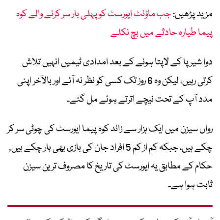
مزید پڑھیں:
جب ماؤنٹ ایورسٹ کو پہلی بار سر کرنے والے کوہ
پیما طیارہ حادثے میں بچ نکلے
دوا شیرپا کے لاپتا ہونے کے بعد امدادی ٹیمیں انہیں تلاش
کرتی رہیں، لیکن وہ 6 روز تک کسی کو نظر نہ آئے اور بالآخر اپنی
مدد آپ کے تحت نیچے اترتے ہوئے مل گئے۔
رواں سیزن میں ایک ہزار سے زائد کوہ پیما ایورسٹ کی چوٹی سر کر
چکے ہیں، جبکہ کم از کم 5 افراد جان کی بازی بھی ہار چکے ہیں,
حکام کے مطابق یہ ایورسٹ کی تاریخ کا مصروف ترین سیزن
ثابت ہوا ہے۔