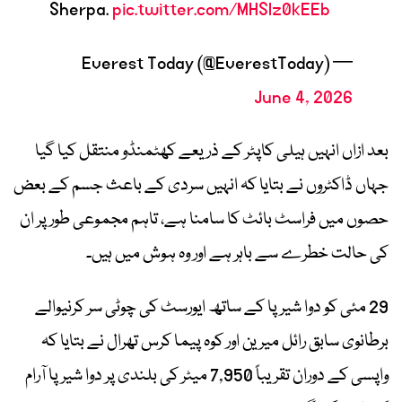
Sherpa.
pic.twitter.com/MHSlz0kEEb
— Everest Today (@EverestToday)
June 4, 2026
بعد ازاں انہیں ہیلی کاپٹر کے ذریعے کھٹمنڈو منتقل کیا گیا
جہاں ڈاکٹروں نے بتایا کہ انہیں سردی کے باعث جسم کے بعض
حصوں میں فراسٹ بائٹ کا سامنا ہے، تاہم مجموعی طور پر ان
کی حالت خطرے سے باہر ہے اور وہ ہوش میں ہیں۔
29 مئی کو دوا شیرپا کے ساتھ ایورسٹ کی چوٹی سر کرنیوالے
برطانوی سابق رائل میرین اور کوہ پیما کرس تھرال نے بتایا کہ
واپسی کے دوران تقریباً 7,950 میٹر کی بلندی پر دوا شیرپا آرام