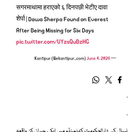
सगरमाथामा हराएको ६ दिनपछी भेटीए दावा
शेर्पा | Dawa Sherpa Found on Everest
After Being Missing for Six Days
pic.twitter.com/UYzsQuBzHG
June 4, 2026
— Kantipur (@ekantipur_com)
.
.
نیپال کے دارالحکومت کھٹمنڈو میں ایک حیران کن واقعہ