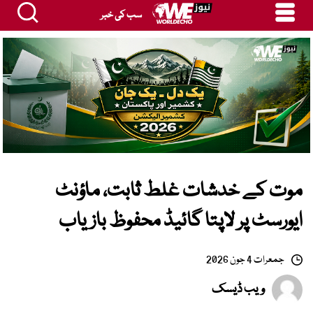
سب کی خبر
موت کے خدشات غلط ثابت، ماؤنٹ
ایورسٹ پر لاپتا گائیڈ محفوظ بازیاب
جمعرات 4 جون 2026
ویب ڈیسک