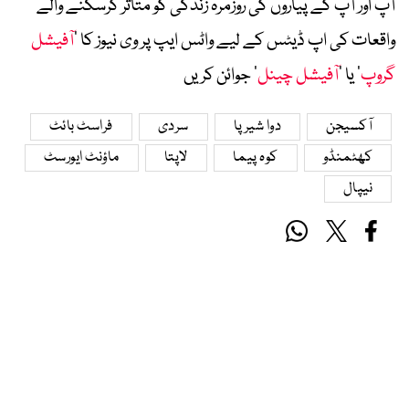
آپ اور آپ کے پیاروں کی روزمرہ زندگی کو متاثر کرسکنے والے
واقعات کی اپ ڈیٹس کے لیے واٹس ایپ پر وی نیوز کا ’
آفیشل
گروپ
‘ یا ’
آفیشل چینل
‘ جوائن کریں
آکسیجن
دوا شیرپا
سردی
فراسٹ بائٹ
کھٹمنڈو
کوہ پیما
لاپتا
ماؤنٹ ایورسٹ
نیپال