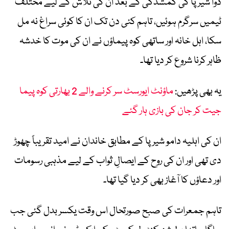
دوا شیرپا کی گمشدگی کے بعد ان کی تلاش کے لیے مختلف
ٹیمیں سرگرم ہوئیں، تاہم کئی دن تک ان کا کوئی سراغ نہ مل
سکا، اہل خانہ اور ساتھی کوہ پیماؤں نے ان کی موت کا خدشہ
ظاہر کرنا شروع کر دیا تھا۔
یہ بھی پڑھیں:
ماؤنٹ ایورسٹ سر کرنے والے 2 بھارتی کوہ پیما
جیت کر جان کی بازی ہار گئے
ان کی اہلیہ دامو شیرپا کے مطابق خاندان نے امید تقریباً چھوڑ
دی تھی اور ان کی روح کے ایصالِ ثواب کے لیے مذہبی رسومات
اور دعاؤں کا آغاز بھی کر دیا گیا تھا۔
تاہم جمعرات کی صبح صورتحال اس وقت یکسر بدل گئی جب