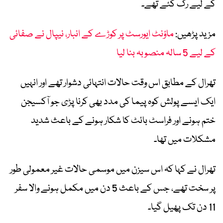
کے لیے رک گئے تھے۔
مزید پڑھیں:
ماؤنٹ ایورسٹ پر کوڑے کے انبار، نیپال نے صفائی
کے لیے 5 سالہ منصوبہ بنا لیا
تھرال کے مطابق اس وقت حالات انتہائی دشوار تھے اور انہیں
ایک ایسے پولش کوہ پیما کی مدد بھی کرنا پڑی جو آکسیجن
ختم ہونے اور فراسٹ بائٹ کا شکار ہونے کے باعث شدید
مشکلات میں تھا۔
تھرال نے کہا کہ اس سیزن میں موسمی حالات غیر معمولی طور
پر سخت تھے، جس کے باعث 5 دن میں مکمل ہونے والا سفر
11 دن تک پھیل گیا۔