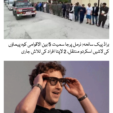
براڈ پیک سانحہ: نرمل پرجا سمیت 5 بین الاقوامی کوہ پیماؤں
کی لاشیں اسکردو منتقل، 2 لاپتا افراد کی تلاش جاری