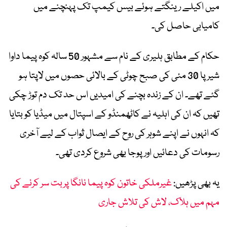
میں اکیلے رینگتے ہوئے بیس کیمپ تک پہنچنے میں
کامیابی حاصل کی۔
حکام کے مطابق ہلیری کے نام سے مشہور 50 سالہ کوہ پیما داوا
شیرپا 30 مئی کی صبح چوٹی کے بالائی حصوں میں لاپتا ہو
گئے تھے۔ ان کے زندہ بچنے کی امیدیں اس حد تک دم توڑ چکی
تھیں کہ ان کی اہلیہ نے کاٹھمنڈو کے اسپتال میں میڈیا کو بتایا
کہ انہوں نے اپنے شوہر کی روح کے ایصال ثواب کے لیے آخری
رسومات کی دعائیں اور پوجا بھی شروع کردی تھی۔
یہ بھی پڑھیں:
غیرملکی خاتون کوہ پیما نانگا پربت سر کرنے کی
مہم میں ہلاک، لاش کی تلاش جاری