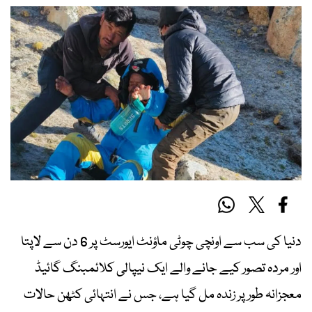
دنیا کی سب سے اونچی چوٹی ماؤنٹ ایورسٹ پر 6 دن سے لاپتا
اور مردہ تصور کیے جانے والے ایک نیپالی کلائمبنگ گائیڈ
معجزانہ طور پر زندہ مل گیا ہے، جس نے انتہائی کٹھن حالات