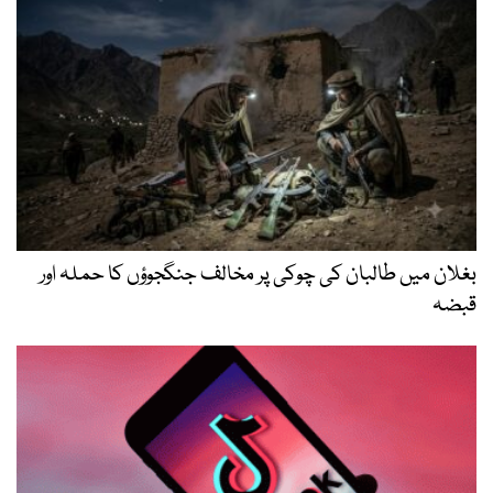
بغلان میں طالبان کی چوکی پر مخالف جنگجوؤں کا حملہ اور
قبضہ