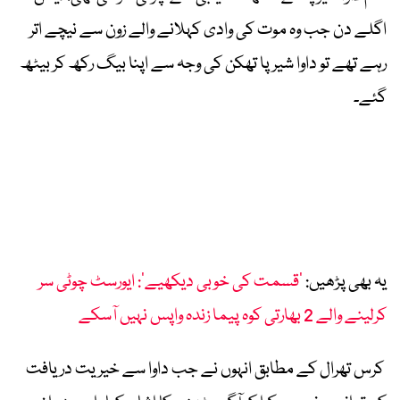
اگلے دن جب وہ موت کی وادی کہلانے والے زون سے نیچے اتر
رہے تھے تو داوا شیرپا تھکن کی وجہ سے اپنا بیگ رکھ کر بیٹھ
گئے۔
یہ بھی پڑھیں:
’قسمت کی خوبی دیکھیے‘: ایورسٹ چوٹی سر
کرلینے والے 2 بھارتی کوہ پیما زندہ واپس نہیں آسکے
کرس تھرال کے مطابق انہوں نے جب داوا سے خیریت دریافت