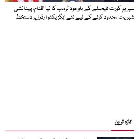
سپریم کورٹ فیصلے کے باوجود ٹرمپ کا نیا اقدام، پیدائشی
شہریت محدود کرنے کے لیے نئے ایگزیکٹو آرڈرز پر دستخط
تازہ ترین