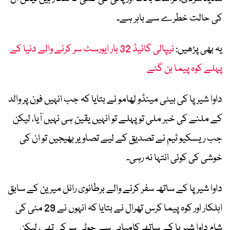
کی حالت خطرے سے باہر ہے۔
یہ بھی پڑھیں:
نیپالی گائیڈ 32 بار ایورسٹ سر کرنے والے دنیا کے
پہلے کوہ پیما بن گئے
داوا شیرپا کی بیٹی مینڈو لھامو نے بتایا کہ جب انہیں فون پر والد
کے ملنے کی خبر ملی تو پہلے تو انہیں یقین ہی نہیں آیا، لیکن
جب ریسکیو ٹیم نے تصدیق کے لیے تصاویر بھیجیں تو ان کی
خوشی کی کوئی انتہا نہ رہی۔
داوا شیرپا کے ساتھ سفر کرنے والے برطانوی رائل میرین کے سابق
اہلکار اور کوہ پیما کرس تھرال نے بتایا کہ انہوں نے 29 مئی کی
شام داوا شیرپا کے ساتھ کامیابی سے چوٹی سر کی تھی، لیکن