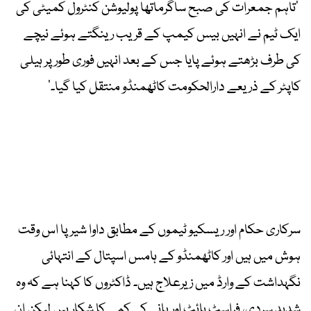
’تاہم جمعرات کی صبح ساگرماتھا پولیوشن کنٹرول کمیٹی کی
ایک ٹیم نے انہیں بیس کیمپ کے قریب رینگتے ہوئے نیچے
کی طرف بڑھتے ہوئے پایا جس کے بعد انہیں فوری طور پر ہیلی
کاپٹر کے ذریعے دارالحکومت کاٹھمنڈو منتقل کیا گیا۔‘
سرکاری حکام اور ریسکیو ٹیموں کے مطابق داوا شیرپا اس وقت
ہوش میں ہیں اور کاٹھمنڈو کے ہامس اسپتال کے انتہائی
نگہداشت کے وارڈ میں زیرعلاج ہیں۔ ڈاکٹروں کا کہنا ہے کہ وہ
شدید سردی، فراسٹ بائٹ اور پانی کی کمی کا شکار ہیں لیکن ان