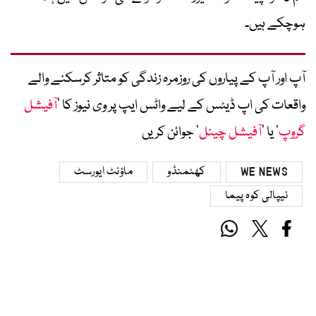
ہوچکے ہیں۔
آپ اور آپ کے پیاروں کی روزمرہ زندگی کو متاثر کرسکنے والے
واقعات کی اپ ڈیٹس کے لیے واٹس ایپ پر وی نیوز کا ’
آفیشل
گروپ
‘ یا ’
آفیشل چینل
‘ جوائن کریں
WE NEWS
کھٹمنڈو
ماؤنٹ ایورسٹ
نیپالی کوہ پیما