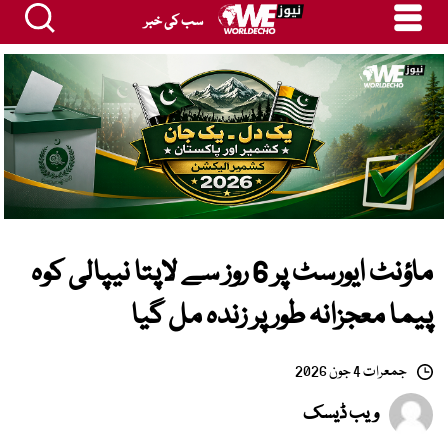
سب کی خبر
ماؤنٹ ایورسٹ پر 6 روز سے لاپتا نیپالی کوہ
پیما معجزانہ طور پر زندہ مل گیا
جمعرات 4 جون 2026
ویب ڈیسک