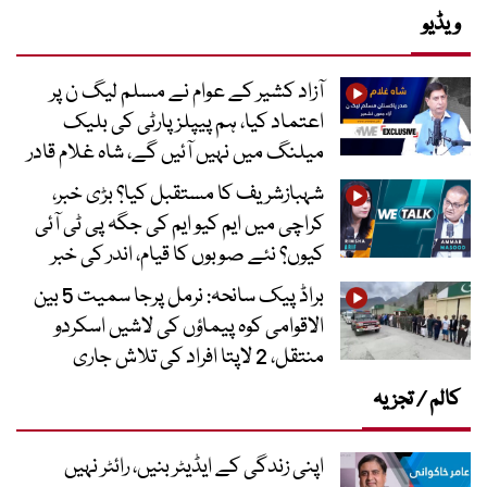
ویڈیو
آزاد کشیر کے عوام نے مسلم لیگ ن پر
اعتماد کیا، ہم پیپلز پارٹی کی بلیک
میلنگ میں نہیں آئیں گے، شاہ غلام قادر
شہبازشریف کا مستقبل کیا؟ بڑی خبر،
کراچی میں ایم کیو ایم کی جگہ پی ٹی آئی
کیوں؟ نئے صوبوں کا قیام، اندر کی خبر
براڈ پیک سانحہ: نرمل پرجا سمیت 5 بین
الاقوامی کوہ پیماؤں کی لاشیں اسکردو
منتقل، 2 لاپتا افراد کی تلاش جاری
کالم / تجزیہ
اپنی زندگی کے ایڈیٹر بنیں، رائٹر نہیں