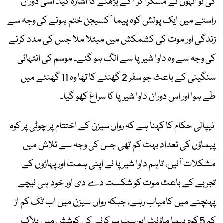
کی تو انہوں نے مسکرا کر آگے بڑھنے کا اشارہ کیا۔ اسی دوران
راستے میں ایک پولش کوہ پیما آکسیجن ختم ہونے کی وجہ سے
زندگی اور موت کی کشمکش میں مبتلا ملا جس کی مدد کرنے
کی وجہ سے وہ داوا شیرپا سے الگ ہو گئے۔ موسم کی انتہائی
سنگینی کے باعث جو سفر 2 گھنٹے کا تھا وہ 11 گھنٹے میں
طے ہوا اور اس دوران داوا شیرپا کا سراغ کھو گیا۔
نیپالی حکام کا کہنا ہے کہ رواں سیزن کے اختتام پر چوٹی پر کوہ
پیماؤں کی تعداد بہت کم تھی جس کی وجہ سے تلاش میں
مشکلات آئیں، تاہم داوا شیرپا نے اپنی ہمت اور پہاڑوں کے
تجربے کے باعث موت کو شکست دے دی اور خود ہی نیچے
پہنچنے میں کامیاب رہے، جبکہ رواں سیزن میں اب تک کم از
کم 5 کوہ پیما ماؤنٹ ایورسٹ سر کرنے کی کوشش میں ہلاک