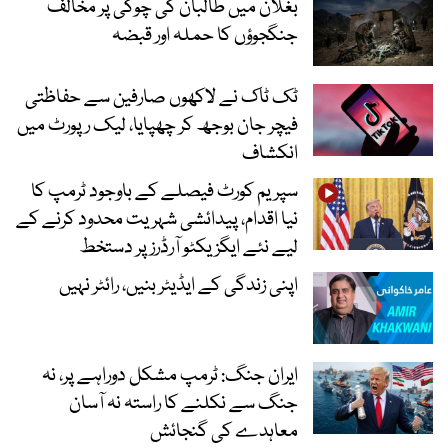
بغلان میں طالبان کی چوکی پر مخالف
جنگجوؤں کا حملہ اور قبضہ
ٹک ٹاک نے لاکھوں صارفین سے حفاظتی
فیچر جان بوجھ کر چھپایا، لیک رپورٹ میں
انکشاف
سپریم کورٹ فیصلے کے باوجود ٹرمپ کا
نیا اقدام، پیدائشی شہریت محدود کرنے کے
لیے نئے ایگزیکٹو آرڈرز پر دستخط
اپنی زندگی کے ایڈیٹر بنیں، رائٹر نہیں
ایران جنگ: ٹرمپ مشکل دوراہے پر، نہ
جنگ سے نکلنے کا راستہ نہ آسان
معاہدے کی گنجائش