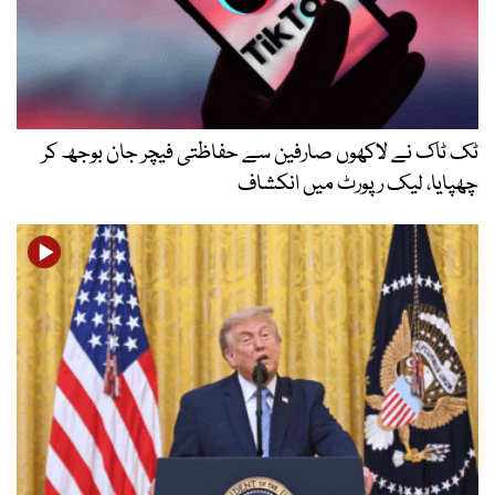
ٹک ٹاک نے لاکھوں صارفین سے حفاظتی فیچر جان بوجھ کر
چھپایا، لیک رپورٹ میں انکشاف