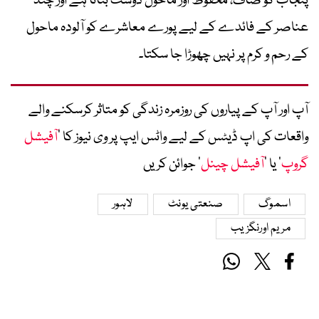
پنجاب کو صاف، محفوظ اور ماحول دوست بنانا ہے اور چند
عناصر کے فائدے کے لیے پورے معاشرے کو آلودہ ماحول
کے رحم و کرم پر نہیں چھوڑا جا سکتا۔
آپ اور آپ کے پیاروں کی روزمرہ زندگی کو متاثر کرسکنے والے
واقعات کی اپ ڈیٹس کے لیے واٹس ایپ پر وی نیوز کا ’
آفیشل
گروپ
‘ یا ’
آفیشل چینل
‘ جوائن کریں
اسموگ
صنعتی یونٹ
لاہور
مریم اورنگزیب