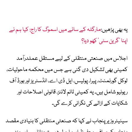
یہ بھی پڑھیں:
مارگلہ کے سائے میں اسموگ کا راج: کیا ہم نے
اپنا ’گرین سٹی‘ کھو دیا؟
اجلاس میں صنعتی منتقلی کے لیے مستقل عملدرآمد
کمیٹی بھی تشکیل دی گئی ہے جس میں محکمہ ماحولیات،
لوکل گورنمنٹ، پیرا، پولیس، ایل ڈی اے، انڈسٹریز اور بورڈ آف
ریونیو شامل ہیں۔ یہ کمیٹی ٹائم لائنز، قانونی اصلاحات اور
شکایات کے ازالے کی نگرانی کرے گی۔
سینیئر وزیر پنجاب نے کہا کہ صنعتی منتقلی کا بنیادی مقصد