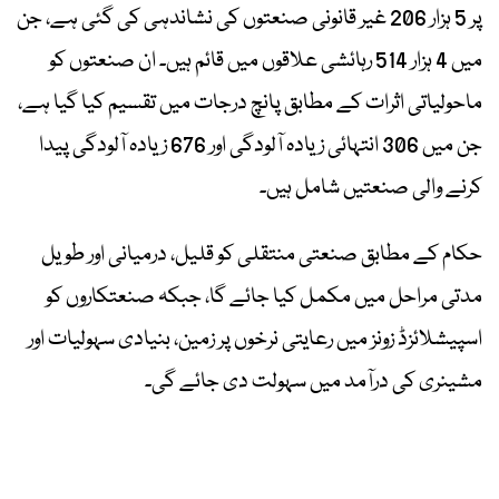
پر 5 ہزار 206 غیر قانونی صنعتوں کی نشاندہی کی گئی ہے، جن
میں 4 ہزار 514 رہائشی علاقوں میں قائم ہیں۔ ان صنعتوں کو
ماحولیاتی اثرات کے مطابق پانچ درجات میں تقسیم کیا گیا ہے،
جن میں 306 انتہائی زیادہ آلودگی اور 676 زیادہ آلودگی پیدا
کرنے والی صنعتیں شامل ہیں۔
حکام کے مطابق صنعتی منتقلی کو قلیل، درمیانی اور طویل
مدتی مراحل میں مکمل کیا جائے گا، جبکہ صنعتکاروں کو
اسپیشلائزڈ زونز میں رعایتی نرخوں پر زمین، بنیادی سہولیات اور
مشینری کی درآمد میں سہولت دی جائے گی۔