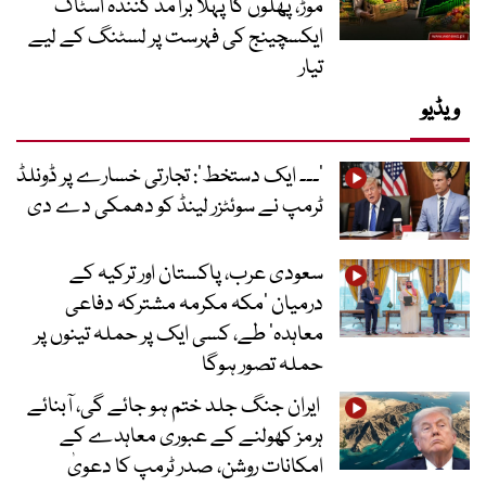
موڑ، پھلوں کا پہلا برآمد کنندہ اسٹاک
ایکسچینج کی فہرست پر لسٹنگ کے لیے
تیار
ویڈیو
’۔۔۔ ایک دستخط‘: تجارتی خسارے پر ڈونلڈ
ٹرمپ نے سوئٹزر لینڈ کو دھمکی دے دی
سعودی عرب، پاکستان اور ترکیہ کے
درمیان ’مکہ مکرمہ مشترکہ دفاعی
معاہدہ‘ طے، کسی ایک پر حملہ تینوں پر
حملہ تصور ہوگا
ایران جنگ جلد ختم ہو جائے گی، آبنائے
ہرمز کھولنے کے عبوری معاہدے کے
امکانات روشن، صدر ٹرمپ کا دعویٰ