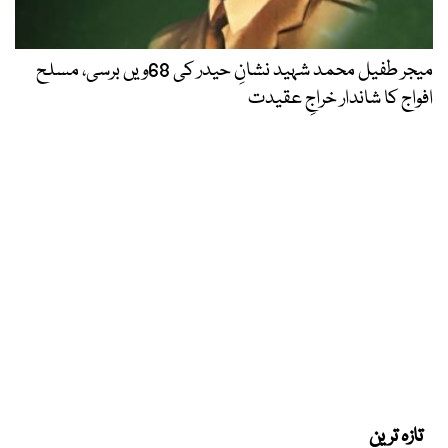
میجر طفیل محمد شہید نشانِ حیدر کی 68ویں برسی، مسلح
افواج کا شاندار خراجِ عقیدت
تازہ ترین