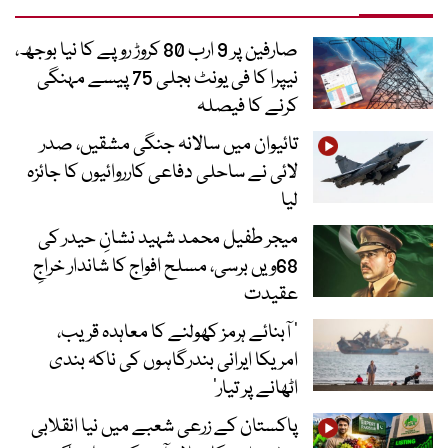
صارفین پر 9 ارب 80 کروڑ روپے کا نیا بوجھ،
نیپرا کا فی یونٹ بجلی 75 پیسے مہنگی
کرنے کا فیصلہ
تائیوان میں سالانہ جنگی مشقیں، صدر
لائی نے ساحلی دفاعی کارروائیوں کا جائزہ
لیا
میجر طفیل محمد شہید نشانِ حیدر کی
68ویں برسی، مسلح افواج کا شاندار خراجِ
عقیدت
’ آبنائے ہرمز کھولنے کا معاہدہ قریب،
امریکا ایرانی بندرگاہوں کی ناکہ بندی
اٹھانے پر تیار‘
پاکستان کے زرعی شعبے میں نیا انقلابی