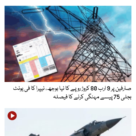
صارفین پر 9 ارب 80 کروڑ روپے کا نیا بوجھ، نیپرا کا فی یونٹ
بجلی 75 پیسے مہنگی کرنے کا فیصلہ