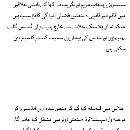
سینیئر وزیر پنجاب مریم اورنگزیب نے کہا کہ رہائشی علاقوں
میں قائم غیر قانونی صنعتیں فضائی آلودگی کا بڑا سبب ہیں،
جبکہ تار اور پلاسٹک جلانے سے خارج ہونے والی گیسیں گلے،
پھیپھڑوں اور سانس کی بیماریوں سمیت کینسر کا سبب بن
سکتی ہیں۔
اجلاس میں فیصلہ کیا گیا کہ منظور شدہ اربن انڈسٹریز کو
مرحلہ وار اسپیشلائزڈ صنعتی زونز میں منتقل کیا جائے گا،