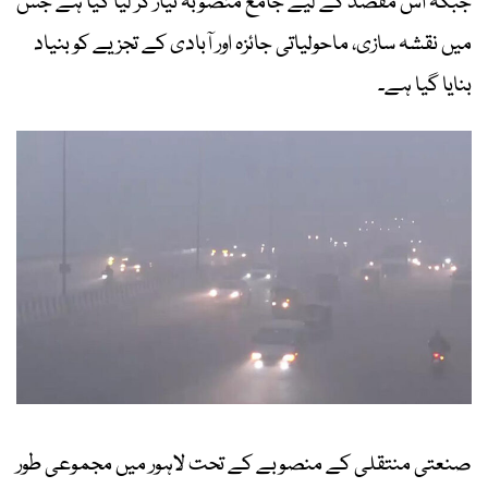
جبکہ اس مقصد کے لیے جامع منصوبہ تیار کر لیا گیا ہے جس
میں نقشہ سازی، ماحولیاتی جائزہ اور آبادی کے تجزیے کو بنیاد
بنایا گیا ہے۔
صنعتی منتقلی کے منصوبے کے تحت لاہور میں مجموعی طور