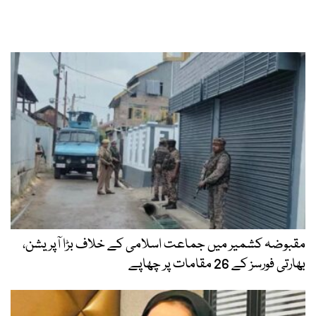
مقبوضہ کشمیر میں جماعت اسلامی کے خلاف بڑا آپریشن،
بھارتی فورسز کے 26 مقامات پر چھاپے