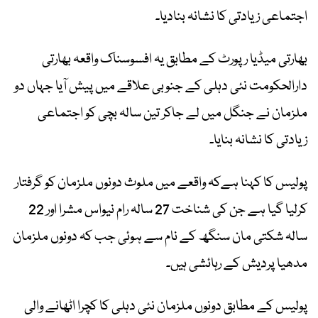
اجتماعی زیادتی کا نشانہ بنادیا۔
بھارتی میڈیا رپورٹ کے مطابق یہ افسوسناک واقعہ بھارتی
دارالحکومت نئی دہلی کے جنوبی علاقے میں پیش آیا جہاں دو
ملزمان نے جنگل میں لے جاکر تین سالہ بچی کو اجتماعی
زیادتی کا نشانہ بنایا۔
پولیس کا کہنا ہےکہ واقعے میں ملوث دونوں ملزمان کو گرفتار
کرلیا گیا ہے جن کی شناخت 27 سالہ رام نیواس مشرا اور 22
سالہ شکتی مان سنگھ کے نام سے ہوئی جب کہ دونوں ملزمان
مدھیا پردیش کے رہائشی ہیں۔
پولیس کے مطابق دونوں ملزمان نئی دہلی کا کچرا اٹھانے والی