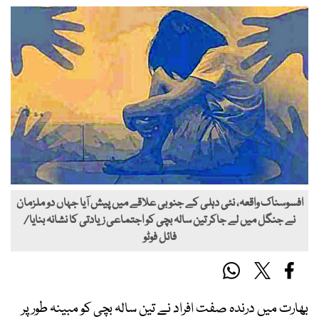
افسوسناک واقعہ، نئی دہلی کے جنوبی علاقے میں پیش آیا جہاں دو ملزمان
نے جنگل میں لے جاکر تین سالہ بچی کو اجتماعی زیادتی کا نشانہ بنایا/
فائل فوٹو
بھارت میں درندہ صفت افراد نے تین سالہ بچی کو مبینہ طور پر