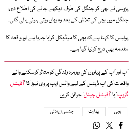
پڑوسی نے بچی کو جنگل کی طرف دیکھے جانے کی اطلاع دی،
جنگل میں بچی کی تلاش کے بعد وہ وہاں روتی ہوئی پائی گئی۔
پولیس کا کہنا ہےکہ بچی کا میڈیکل کرایا جارہا ہے اور واقعہ کا
مقدمہ بھی درج کرلیا گیا ہے۔
آپ اور آپ کے پیاروں کی روزمرہ زندگی کو متاثر کرسکنے والے
واقعات کی اپ ڈیٹس کے لیے واٹس ایپ پر وی نیوز کا ’
آفیشل
گروپ
‘ یا ’
آفیشل چینل
‘ جوائن کریں
بچی
بھارت
جنسی زیادتی