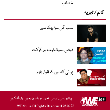
خطاب
کالم / تجزیہ
سب گل سڑ چکا ہے
فیض، سیالکوٹ اور کرکٹ
پرانی کتابوں کا اتوار بازار
پرائیویسی پالیسی
تحریر/ویڈیو بھیجیں
رابطہ کریں
© 2026 WE News. All Rights Reserved