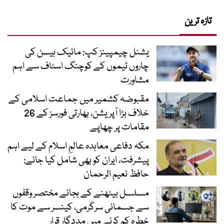
تازہ ترین
یشنل چیمپینز کپ: مائیک ہیسن کی
چاروں ٹیموں کے کوچنگ اسٹاف سے اہم
مشاورت
مقبوضہ کشمیر میں جماعت اسلامی کے
خلاف بڑا آپریشن، بھارتی فورسز کے 26
مقامات پر چھاپے
مکہ دفاعی معاہدہ عالمِ اسلام کے لیے اہم
پیشرفت، ایران کو بھی شامل کیا جائے:
حافظ نعیم الرحمان
مسلسل بیٹھنے کے بجائے مختصر وقفوں
سے جسمانی سرگرمی، کینسر سے موت کا
خطرہ کم کرنے میں مددگار قرار