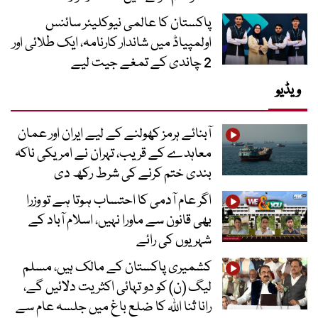
پاکستان کا عالمی نیوکلیئر سائنس
اولمپیاڈ میں شاندار کارنامہ، ایک طلائی اور
2 چاندی کے تمغے جیت لیے
ویڈیو
آبنائے ہرمز کھولنے کے لیے ایران اور عمان
معاہدے کے قریب، تہران نے امریکی ناکہ
بندی ختم کرنے کی شرط رکھ دی
اگر عام آدمی کا احتساب ہوتا ہے تو وزرا
بھی قانون سے ماورا نہیں، اسلام آباد کے
شہریوں کی رائے
کشمیری پاکستان کے مالک ہیں، مسلم
لیگ (ن) کو دو تہائی اکثریت دلائیں گے،
رانا ثنا اللہ کا ضلع باغ میں جلسہ عام سے