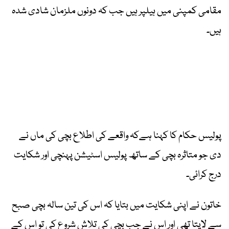
مقامی کمپنی میں ہیلپر ہیں جب کہ دونوں ملزمان شادی شدہ
ہیں۔
پولیس حکام کا کہنا ہےکہ واقعے کی اطلاع بچی کی ماں نے
دی جو متاثرہ بچی کے ساتھ پولیس اسٹیشن پہنچی اور شکایت
درج کرائی۔
خاتون نے اپنی شکایت میں بتایا کہ اس کی تین سالہ بچی صبح
سے لاپتا تھی اور اس نے جب بچی کی تلاش شروع کی تو اس کے