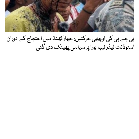
بی جے پی کی اوچھی حرکتیں: جھارکھنڈ میں احتجاج کے دوران
اسٹوڈنٹ لیڈر نیہا بورا پر سیاہی پھینک دی گئی