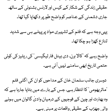
حقیقی زندگی کے شکار کے کیس اور لارنس بشنوئی کے ساتھ
جاری دشمنی کے عناصر کو واضح طور پر دکھایا گیا تھا۔
یہی وجہ ہے کہ فلم کے تشہیری مواد پر پہلے ہی سے شدید
تنازع کھڑا ہو چکا تھا۔
واضح رہے کہ ‘کالا ہرن، دی بیٹل فار لیگیسی’ کی ریلیز کی کوئی
حتمی تاریخ ابھی سامنے نہیں آئی ہے۔
دوسری جانب سلمان خان کے مداحوں کو ان کی اگلی فلم
‘ماتربھومی’ کا انتظار ہے، جس کے بارے میں بتایا جارہا ہے کہ
وہ بھارت اور چین کے فوجیوں کے درمیان وادیٔ گالوان میں ہونے
والی جھڑپ کے حقیقی واقعات پر مبنی ہے۔