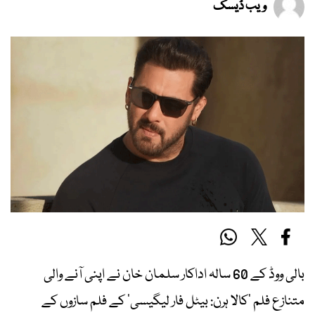
ویب ڈیسک
بالی ووڈ کے 60 سالہ اداکار سلمان خان نے اپنی آنے والی
متنازع فلم ‘کالا ہرن: بیٹل فار لیگیسی’ کے فلم سازوں کے