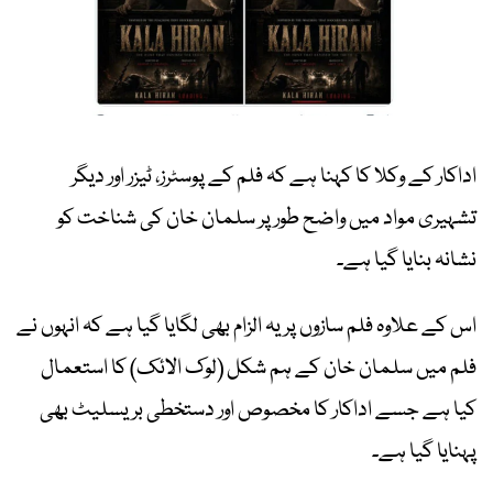
اداکار کے وکلا کا کہنا ہے کہ فلم کے پوسٹرز، ٹیزر اور دیگر
تشہیری مواد میں واضح طور پر سلمان خان کی شناخت کو
نشانہ بنایا گیا ہے۔
اس کے علاوہ فلم سازوں پر یہ الزام بھی لگایا گیا ہے کہ انہوں نے
فلم میں سلمان خان کے ہم شکل (لوک الائک) کا استعمال
کیا ہے جسے اداکار کا مخصوص اور دستخطی بریسلیٹ بھی
پہنایا گیا ہے۔