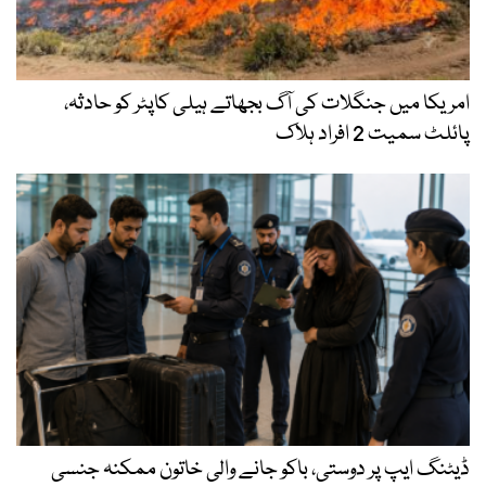
امریکا میں جنگلات کی آگ بجھاتے ہیلی کاپٹر کو حادثہ،
پائلٹ سمیت 2 افراد ہلاک
ڈیٹنگ ایپ پر دوستی، باکو جانے والی خاتون ممکنہ جنسی