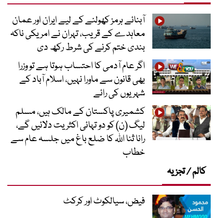
آبنائے ہرمز کھولنے کے لیے ایران اور عمان
معاہدے کے قریب، تہران نے امریکی ناکہ
بندی ختم کرنے کی شرط رکھ دی
اگر عام آدمی کا احتساب ہوتا ہے تو وزرا
بھی قانون سے ماورا نہیں، اسلام آباد کے
شہریوں کی رائے
کشمیری پاکستان کے مالک ہیں، مسلم
لیگ (ن) کو دو تہائی اکثریت دلائیں گے،
رانا ثنا اللہ کا ضلع باغ میں جلسہ عام سے
خطاب
کالم / تجزیہ
فیض، سیالکوٹ اور کرکٹ