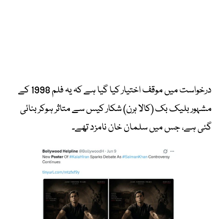
درخواست میں موقف اختیار کیا گیا ہے کہ یہ فلم 1998 کے
مشہور بلیک بک (کالا ہرن) شکار کیس سے متاثر ہوکر بنائی
گئی ہے، جس میں سلمان خان نامزد تھے۔