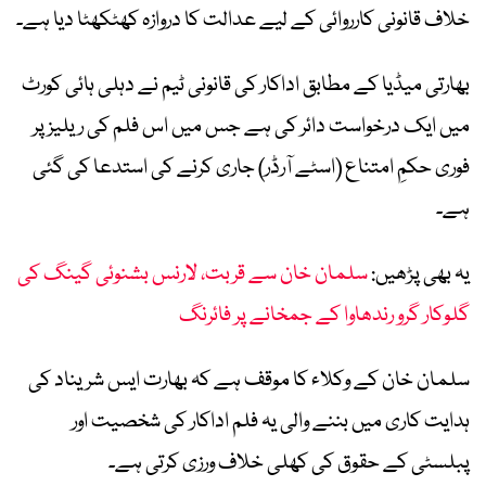
خلاف قانونی کارروائی کے لیے عدالت کا دروازہ کھٹکھٹا دیا ہے۔
بھارتی میڈیا کے مطابق اداکار کی قانونی ٹیم نے دہلی ہائی کورٹ
میں ایک درخواست دائر کی ہے جس میں اس فلم کی ریلیز پر
فوری حکمِ امتناع (اسٹے آرڈر) جاری کرنے کی استدعا کی گئی
ہے۔
یہ بھی پڑھیں:
سلمان خان سے قربت، لارنس بشنوئی گینگ کی
گلوکار گرو رندھاوا کے جمخانے پر فائرنگ
سلمان خان کے وکلاء کا موقف ہے کہ بھارت ایس شریناد کی
ہدایت کاری میں بننے والی یہ فلم اداکار کی شخصیت اور
پبلسٹی کے حقوق کی کھلی خلاف ورزی کرتی ہے۔