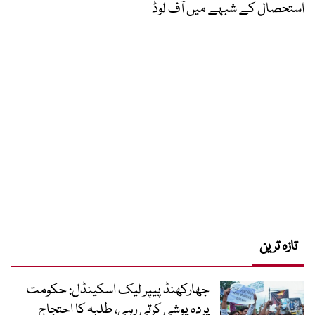
استحصال کے شبہے میں آف لوڈ
تازہ ترین
جھارکھنڈ پیپر لیک اسکینڈل: حکومت
پردہ پوشی کرتی رہی، طلبہ کا احتجاج