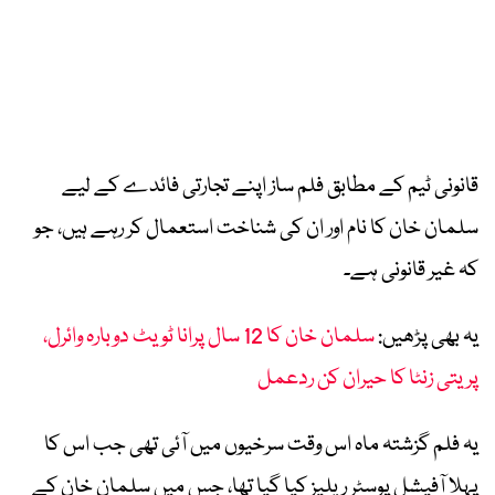
قانونی ٹیم کے مطابق فلم ساز اپنے تجارتی فائدے کے لیے
سلمان خان کا نام اور ان کی شناخت استعمال کر رہے ہیں، جو
کہ غیر قانونی ہے۔
یہ بھی پڑھیں:
سلمان خان کا 12 سال پرانا ٹویٹ دوبارہ وائرل،
پریتی زنٹا کا حیران کن ردعمل
یہ فلم گزشتہ ماہ اس وقت سرخیوں میں آئی تھی جب اس کا
پہلا آفیشل پوسٹر ریلیز کیا گیا تھا، جس میں سلمان خان کے