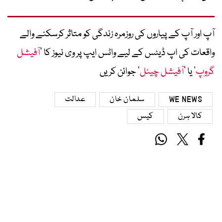
آپ اور آپ کے پیاروں کی روزمرہ زندگی کو متاثر کرسکنے والے
واقعات کی اپ ڈیٹس کے لیے واٹس ایپ پر وی نیوز کا ’
آفیشل
گروپ
‘ یا ’
آفیشل چینل
‘ جوائن کریں
WE NEWS
سلمان خان
عدالت
کالا ہرن
کیس