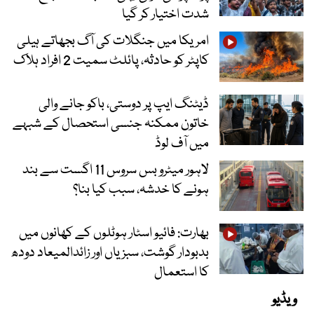
شدت اختیار کر گیا
امریکا میں جنگلات کی آگ بجھاتے ہیلی
کاپٹر کو حادثہ، پائلٹ سمیت 2 افراد ہلاک
ڈیٹنگ ایپ پر دوستی، باکو جانے والی
خاتون ممکنہ جنسی استحصال کے شبہے
میں آف لوڈ
لاہور میٹرو بس سروس 11 اگست سے بند
ہونے کا خدشہ، سبب کیا بنا؟
بھارت: فائیو اسٹار ہوٹلوں کے کھانوں میں
بدبودار گوشت، سبزیاں اور زائدالمیعاد دودھ
کا استعمال
ویڈیو