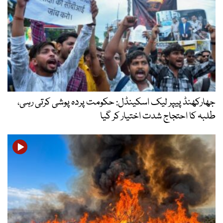
جھارکھنڈ پیپر لیک اسکینڈل: حکومت پردہ پوشی کرتی رہی،
طلبہ کا احتجاج شدت اختیار کر گیا