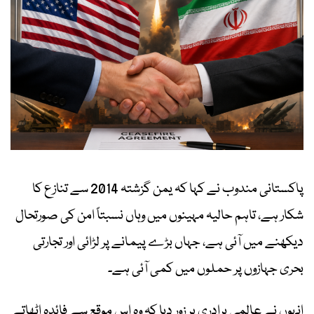
پاکستانی مندوب نے کہا کہ یمن گزشتہ 2014 سے تنازع کا
شکار ہے، تاہم حالیہ مہینوں میں وہاں نسبتاً امن کی صورتحال
دیکھنے میں آئی ہے، جہاں بڑے پیمانے پر لڑائی اور تجارتی
بحری جہازوں پر حملوں میں کمی آئی ہے۔
انہوں نے عالمی برادری پر زور دیا کہ وہ اس موقع سے فائدہ اٹھاتے