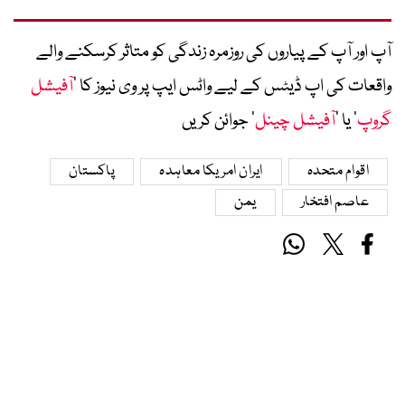
آپ اور آپ کے پیاروں کی روزمرہ زندگی کو متاثر کرسکنے والے
واقعات کی اپ ڈیٹس کے لیے واٹس ایپ پر وی نیوز کا ’
آفیشل
گروپ
‘ یا ’
آفیشل چینل
‘ جوائن کریں
اقوام متحدہ
ایران امریکا معاہدہ
پاکستان
عاصم افتخار
یمن