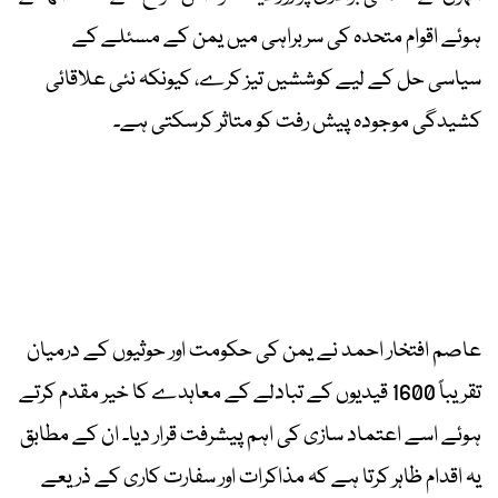
ہوئے اقوام متحدہ کی سربراہی میں یمن کے مسئلے کے
سیاسی حل کے لیے کوششیں تیز کرے، کیونکہ نئی علاقائی
کشیدگی موجودہ پیش رفت کو متاثر کرسکتی ہے۔
عاصم افتخار احمد نے یمن کی حکومت اور حوثیوں کے درمیان
تقریباً 1600 قیدیوں کے تبادلے کے معاہدے کا خیر مقدم کرتے
ہوئے اسے اعتماد سازی کی اہم پیشرفت قرار دیا۔ ان کے مطابق
یہ اقدام ظاہر کرتا ہے کہ مذاکرات اور سفارت کاری کے ذریعے