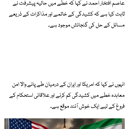
عاصم افتخار احمد نے کہا کہ خطے میں حالیہ پیشرفت نے
ثابت کیا ہے کہ کشیدگی کے خاتمے اور مذاکرات کے ذریعے
مسائل کے حل کی گنجائش موجود ہے۔
انہوں نے کہا کہ امریکا اور ایران کے درمیان طے پانے والا امن
معاہدہ خطے میں کشیدگی کم کرنے اور علاقائی استحکام کے
فروغ کے لیے ایک خوش آئند موقع ہے۔