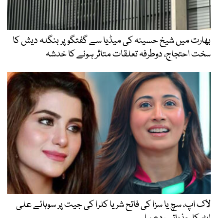
بھارت میں شیخ حسینہ کی میڈیا سے گفتگو پر بنگلہ دیش کا
سخت احتجاج، دوطرفہ تعلقات متاثر ہونے کا خدشہ
لاک اپ، سچ یا سزا کی فاتح شریا کلرا کی جیت پر سوہائے علی