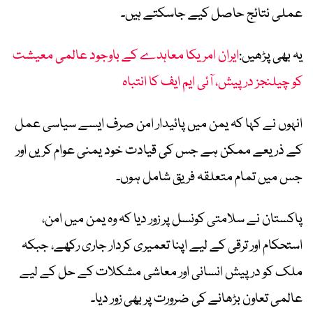
عملی نتائج حاصل کیے جاسکتے ہیں۔
یہ بھی پڑھیں:
ایران امریکا معاہدے کے باوجود عالمی معیشت
کو چیلنجز درپیش، آئی ایم ایف کا انتباہ
انہوں نے کہا کہ یمن میں پائیدار امن صرف ایسے سیاسی عمل
کے ذریعے ممکن ہے جس کی قیادت خود یمنی عوام کریں اور
جس میں تمام متعلقہ فریق شامل ہوں۔
پاکستان نے سلامتی کونسل پر زور دیا کہ وہ یمن میں امن،
استحکام اور ترقی کے لیے اپنا تعمیری کردار جاری رکھے، جبکہ
ملک کو درپیش انسانی اور معاشی مشکلات کے حل کے لیے
عالمی تعاون بڑھانے کی ضرورت پر بھی زور دیا۔