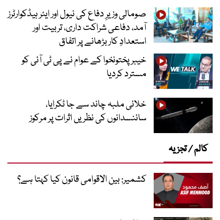
صومالی وزیرِ دفاع کی نیول اور ایئر ہیڈکوارٹرز
آمد، دفاعی شراکت داری، تربیت اور
استعدادِ کار بڑھانے پر اتفاق
خیبرپختونخوا کے عوام نے پی ٹی آئی کو
مسترد کردیا
خلائی ملبہ چاند سے جا ٹکرایا،
سائنسدانوں کی نظریں اثرات پر مرکوز
کالم / تجزیہ
کشمیر: بین الاقوامی قانون کیا کہتا ہے؟