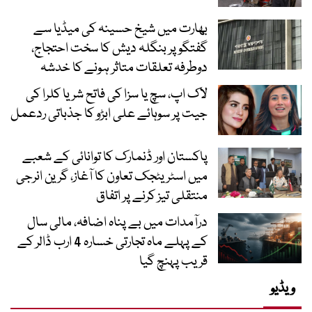
بھارت میں شیخ حسینہ کی میڈیا سے
گفتگو پر بنگلہ دیش کا سخت احتجاج،
دوطرفہ تعلقات متاثر ہونے کا خدشہ
لاک اپ، سچ یا سزا کی فاتح شریا کلرا کی
جیت پر سوہائے علی ابڑو کا جذباتی ردعمل
پاکستان اور ڈنمارک کا توانائی کے شعبے
میں اسٹریٹجک تعاون کا آغاز، گرین انرجی
منتقلی تیز کرنے پر اتفاق
درآمدات میں بے پناہ اضافہ، مالی سال
کے پہلے ماہ تجارتی خسارہ 4 ارب ڈالر کے
قریب پہنچ گیا
ویڈیو