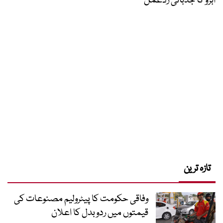
ابڑو کا جذباتی ردعمل
تازہ ترین
وفاقی حکومت کا پیٹرولیم مصنوعات کی
قیمتوں میں ردوبدل کا اعلان