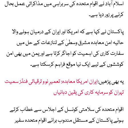
اسلام آباد نے اقوام متحدہ کی سربراہی میں مذاکراتی عمل بحال
کرنے پر زور دیا ہے۔
پاکستان نے کہا ہے کہ امریکا اور ایران کے درمیان ہونے والا
حالیہ امن معاہدہ مشرق وسطیٰ کے تنازعات کے حل میں
سفارت کاری کی اہمیت کو اجاگر کرتا ہے اور یمن میں بھی امن
کوششوں کے لیے ایک نیا موقع فراہم کرسکتا ہے۔
یہ بھی پڑھیں:
ایران امریکا معاہدہ: تعمیرِ نو و ترقیاتی فنڈز سمیت
تہران کو سرمایہ کاری کی یقین دہانیاں
اقوام متحدہ کی سلامتی کونسل کے اجلاس سے خطاب کرتے
ہوئے پاکستان کے مستقل مندوب برائے اقوام متحدہ سفیر