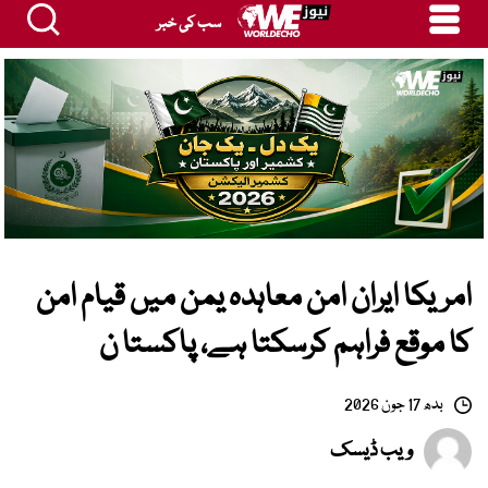
سب کی خبر
امریکا ایران امن معاہدہ یمن میں قیام امن
کا موقع فراہم کرسکتا ہے، پاکستا ن
بدھ 17 جون 2026
ویب ڈیسک