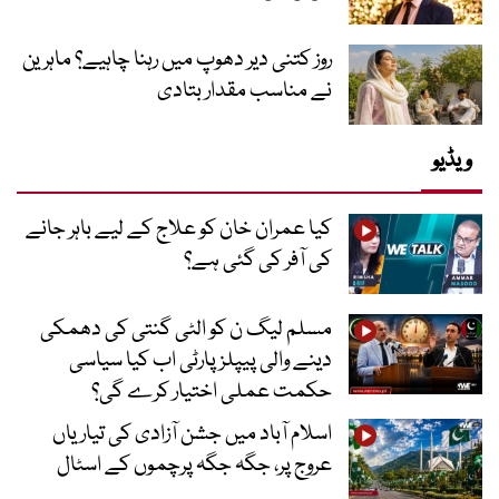
روز کتنی دیر دھوپ میں رہنا چاہیے؟ ماہرین
نے مناسب مقدار بتادی
ویڈیو
کیا عمران خان کو علاج کے لیے باہر جانے
کی آفر کی گئی ہے؟
مسلم لیگ ن کو الٹی گنتی کی دھمکی
دینے والی پیپلز پارٹی اب کیا سیاسی
حکمت عملی اختیار کرے گی؟
اسلام آباد میں جشن آزادی کی تیاریاں
عروج پر، جگہ جگہ پرچموں کے اسٹال