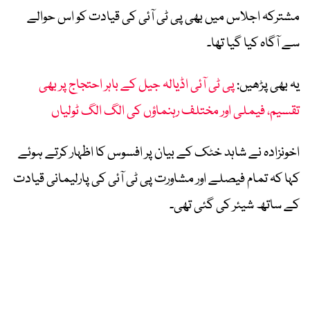
مشترکہ اجلاس میں بھی پی ٹی آئی کی قیادت کو اس حوالے
سے آگاہ کیا گیا تھا۔
یہ بھی پڑھیں:
پی ٹی آئی اڈیالہ جیل کے باہر احتجاج پر بھی
تقسیم، فیملی اور مختلف رہنماؤں کی الگ الگ ٹولیاں
اخونزادہ نے شاہد خٹک کے بیان پر افسوس کا اظہار کرتے ہوئے
کہا کہ تمام فیصلے اور مشاورت پی ٹی آئی کی پارلیمانی قیادت
کے ساتھ شیئر کی گئی تھی۔