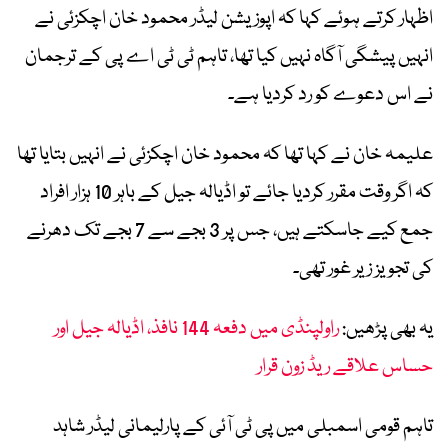
اظہار کرتے ہوئے کہا کہ اپوزیشن لیڈر محمود خان اچکزئی نے
انہیں پیشگی آگاہ نہیں کیا تھا، تاہم ٹی ٹی اے پی کے ترجمان
نے اس دعوے کو رد کردیا ہے۔
علیمہ خان نے کہا تھا کہ محمود خان اچکزئی نے انہیں بتایا تھا
کہ اگر وقت مقرر کردیا جائے تو اڈیالہ جیل کے باہر 10 ہزار افراد
جمع کیے جاسکتے ہیں، جس پر 3 بجے سے 7 بجے تک دھرنے
کی تجویز زیر غور تھی۔
یہ بھی پڑھیں:
راولپنڈی میں دفعہ 144 نافذ، اڈیالہ جیل اور
حساس علاقے ریڈ زون قرار
تاہم قومی اسمبلی میں پی ٹی آئی کے پارلیمانی لیڈر شاہد