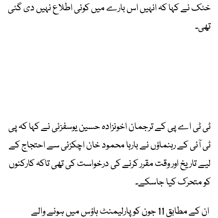
خٹک نے کہا کہ انہیں اس بارے میں کوئی اطلاع نہیں دی گئی
تھی۔
ٹی ٹی اے پی کے ترجمان اخونزادہ حسین یوسفزئی نے کہا کہ پی
ٹی آئی کے رہنماؤں نے بارہا محمود خان اچکزئی سے احتجاج کے
لیے تاریخ اور وقت مقرر کرنے کی درخواست کی تھی تاکہ کارکنوں
کو متحرک کیا جاسکے۔
ان کے مطابق 11 جون کو پارلیمنٹ ہاؤس میں ہونے والے