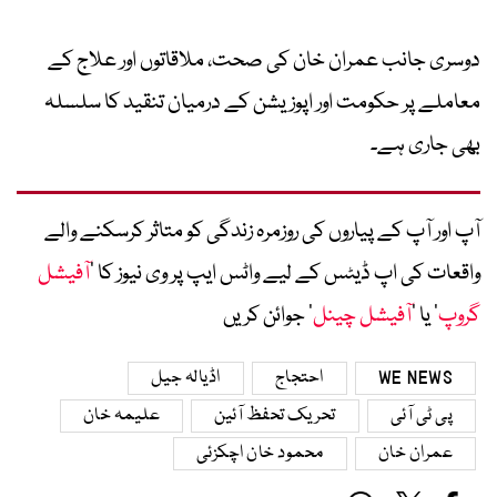
دوسری جانب عمران خان کی صحت، ملاقاتوں اور علاج کے
معاملے پر حکومت اور اپوزیشن کے درمیان تنقید کا سلسلہ
بھی جاری ہے۔
آپ اور آپ کے پیاروں کی روزمرہ زندگی کو متاثر کرسکنے والے
واقعات کی اپ ڈیٹس کے لیے واٹس ایپ پر وی نیوز کا ’
آفیشل
گروپ
‘ یا ’
آفیشل چینل
‘ جوائن کریں
WE NEWS
احتجاج
اڈیالہ جیل
پی ٹی آئی
تحریک تحفظ آئین
علیمہ خان
عمران خان
محمود خان اچکزئی