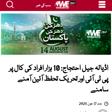
سب کی خبر
اڈیالہ جیل احتجاج: 10 ہزار افراد کی کال پر
پی ٹی آئی اور تحریک تحفظ آئین آمنے
سامنے
بدھ 17 جون 2026