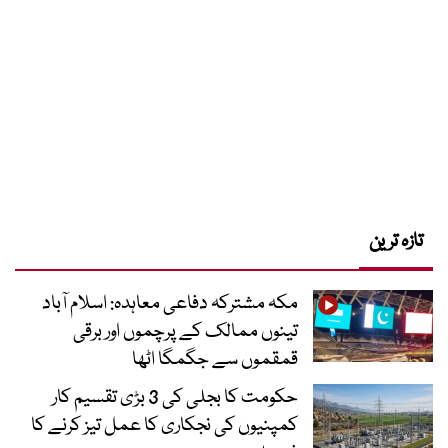
تازہ ترین
مکہ مشترکہ دفاعی معاہدہ: اسلام آباد
تینوں ممالک کے پرچموں اور برقی
قمقموں سے جگمگا اٹھا
حکومت کا بجلی کی 3 بڑی تقسیم کار
کمپنیوں کی نجکاری کا عمل تیز کرنے کا