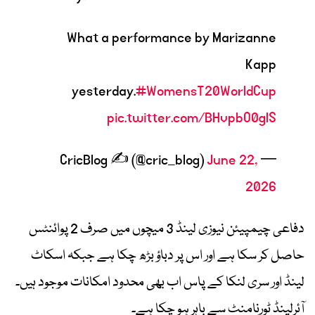
What a performance by Marizanne
Kapp
yesterday.
#WomensT20WorldCup
pic.twitter.com/BHvpbO0glS
June 22,
— CricBlog ✍ (@cric_blog)
2026
دفاعی چیمپیئن نیوزی لینڈ 3 میچوں میں صرف 2 پوائنٹس
حاصل کر سکا ہے اور اس پر دباؤ بڑھ چکا ہے جبکہ اسکاٹ
لینڈ اور سری لنکا کے پاس اب بھی محدود امکانات موجود ہیں۔
آئرلینڈ ٹورنامنٹ سے باہر ہو چکا ہے۔