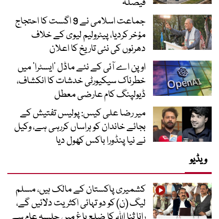
فیصلہ
جماعت اسلامی نے 9 اگست کا احتجاج
مؤخر کردیا، پیٹرولیم لیوی کے خلاف
دھرنوں کی نئی تاریخ کا اعلان
اوپن اے آئی کے نئے ماڈل ’ایسٹرا‘ میں
خطرناک سیکیورٹی خدشات کا انکشاف،
ڈیولپنگ کام عارضی معطل
میر رضا علی کیس: پولیس تفتیش کے
بجائے خاندان کو ہراساں کررہی ہے، وکیل
نے نیا پنڈورا باکس کھول دیا
ویڈیو
کشمیری پاکستان کے مالک ہیں، مسلم
لیگ (ن) کو دو تہائی اکثریت دلائیں گے،
رانا ثنا اللہ کا ضلع باغ میں جلسہ عام سے