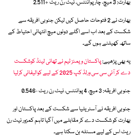
بھارت: 3 میچ، چار پوائنٹس، نیٹ رن ریٹ +2.511
بھارت نے 2 فتوحات حاصل کیں لیکن جنوبی افریقہ سے
شکست کے بعد اب اسے اگلے دونوں میچ انتہائی احتیاط کے
ساتھ کھیلنے ہوں گے۔
یہ بھی پڑھیے:
پاکستان ویمنز ٹیم نے تھائی لینڈ کوشکست
دے کر آئی سی سی ورلڈ کپ 2025 کے لیے کوالیفائی کرلیا
جنوبی افریقہ: 3 میچ، 4 پوائنٹس، نیٹ رن ریٹ -0.546
جنوبی افریقہ نے آسٹریلیا سے شکست کے بعد پاکستان اور
بھارت کو شکست دے کر مقابلے میں آگیا تاہم کمزور نیٹ رن
ریٹ اس کے لیے مسئلہ بن سکتا ہے۔