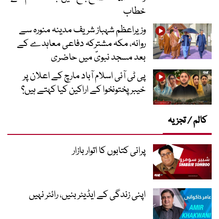
خطاب
وزیراعظم شہباز شریف مدینہ منورہ سے
روانہ، مکہ مشترکہ دفاعی معاہدے کے
بعد مسجد نبویؐ میں حاضری
پی ٹی آئی اسلام آباد مارچ کے اعلان پر
خیبر پختونخوا کے اراکین کیا کہتے ہیں؟
کالم / تجزیہ
پرانی کتابوں کا اتوار بازار
اپنی زندگی کے ایڈیٹر بنیں، رائٹر نہیں