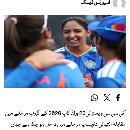
اسپورٹس ڈیسک
آئی سی سی ویمنز ٹی20 ورلڈ کپ 2026 کے گروپ مرحلے میں
مقابلہ انتہائی دلچسپ مرحلے میں داخل ہو چکا ہے جہاں