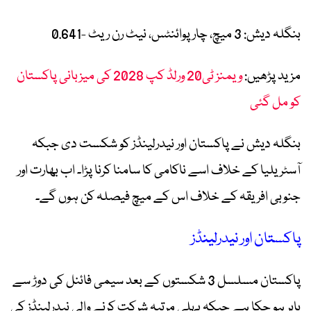
بنگلہ دیش: 3 میچ، چار پوائنٹس، نیٹ رن ریٹ -0.641
مزید پڑھیں:
ویمنز ٹی20 ورلڈ کپ 2028 کی میزبانی پاکستان
کو مل گئی
بنگلہ دیش نے پاکستان اور نیدرلینڈز کو شکست دی جبکہ
آسٹریلیا کے خلاف اسے ناکامی کا سامنا کرنا پڑا۔ اب بھارت اور
جنوبی افریقہ کے خلاف اس کے میچ فیصلہ کن ہوں گے۔
پاکستان اور نیدرلینڈز
پاکستان مسلسل 3 شکستوں کے بعد سیمی فائنل کی دوڑ سے
باہر ہو چکا ہے جبکہ پہلی مرتبہ شرکت کرنے والی نیدرلینڈز کی