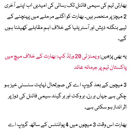
بھارتی ٹیم کی سیمی فائنل تک رسائی کی امیدیں اب اپنے آخری
2 میچز پر منحصر ہیں۔ بھارت کو اگلے مرحلے میں پہنچنے کے
لیے بنگلہ دیش اور آسٹریلیا کے خلاف اہم مقابلے کھیلنا ہوں
گے۔
یہ بھی پڑھیں:
ویمنز ٹی 20 ورلڈ کپ: بھارت کے خلاف میچ میں
پاکستان ٹیم پر جرمانہ عائد
3 میچوں کے بعد گروپ اے کی صورتحال نہایت سنسنی خیز ہو
چکی ہے جہاں ہر رن، ہر وکٹ اور ہر گیند سیمی فائنل کی دوڑ پر
اثر انداز ہو سکتی ہے۔
بھارت اس وقت 3 میچوں میں 4 پوائنٹس کے ساتھ گروپ اے