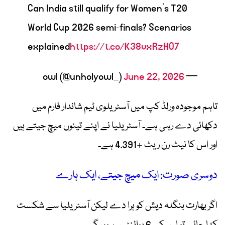
Can India still qualify for Women's T20
World Cup 2026 semi-finals? Scenarios
explained
https://t.co/K38vxRzHO7
June 22, 2026
— owl (@unholyowl_)
تاہم موجودہ ورلڈ کپ میں آسٹریلوی ٹیم شاندار فارم میں
دکھائی دے رہی ہے۔ آسٹریلیا نے اپنے تینوں میچ جیتے ہیں
اور اس کا نیٹ رن ریٹ +4.391 ہے۔
دوسری صورت: ایک میچ جیتے، ایک ہارے
اگر بھارت بنگلہ دیش کو ہرا دے لیکن آسٹریلیا سے شکست