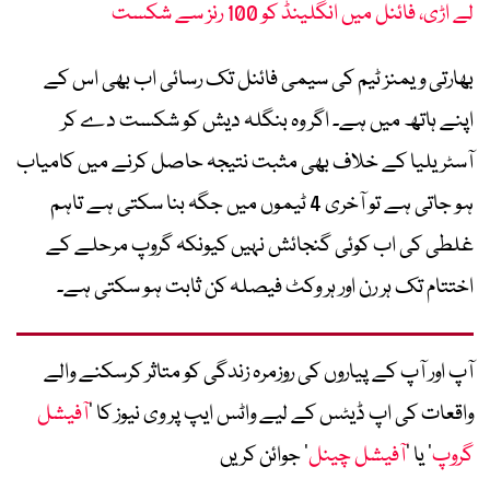
لے اڑی، فائنل میں انگلینڈ کو 100 رنز سے شکست
بھارتی ویمنز ٹیم کی سیمی فائنل تک رسائی اب بھی اس کے
اپنے ہاتھ میں ہے۔ اگر وہ بنگلہ دیش کو شکست دے کر
آسٹریلیا کے خلاف بھی مثبت نتیجہ حاصل کرنے میں کامیاب
ہو جاتی ہے تو آخری 4 ٹیموں میں جگہ بنا سکتی ہے تاہم
غلطی کی اب کوئی گنجائش نہیں کیونکہ گروپ مرحلے کے
اختتام تک ہر رن اور ہر وکٹ فیصلہ کن ثابت ہو سکتی ہے۔
آپ اور آپ کے پیاروں کی روزمرہ زندگی کو متاثر کرسکنے والے
واقعات کی اپ ڈیٹس کے لیے واٹس ایپ پر وی نیوز کا ’
آفیشل
گروپ
‘ یا ’
آفیشل چینل
‘ جوائن کریں