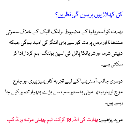
کن کھلاڑیوں پر ہوں گی نظریں؟
بھارت کو آسٹریلیا کے مضبوط بولنگ اٹیک کے خلاف سمرتی
مندھانا اور ہرمن پریت کور سے بڑی اننگز کی امید ہوگی جبکہ
دیپتی شرما اور شریانکا پاٹل کی اسپن بولنگ اہم کردار ادا کر
سکتی ہے۔
دوسری جانب آسٹریلیا کے لیے تجربہ کار ایلیز پیری اور جارح
مزاج اوپنر بیتھ مونی بدستور سب سے بڑے ہتھیار تصور کیے جا
رہے ہیں۔
مزید پڑھیے:
بھارت کی انڈر 19 کرکٹ ٹیم چھٹی مرتبہ ورلڈ کپ