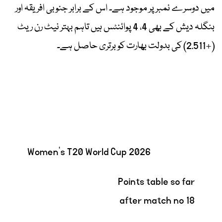
میں دوسرے نمبر پر موجود ہے۔ اس کے برابر جنوبی افریقہ اور
بنگلہ دیش کے بھی 4، 4 پوائنٹس ہیں تاہم بہتر نیٹ رن ریٹ
(+2.511) کی بدولت بھارت کو برتری حاصل ہے۔
Women's T20 World Cup 2026
Points table so far
after match no 18