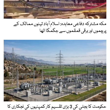
مکہ مشترکہ دفاعی معاہدہ: اسلام آباد تینوں ممالک کے
پرچموں اور برقی قمقموں سے جگمگا اٹھا
حکومت کا بجلی کی 3 بڑی تقسیم کار کمپنیوں کی نجکاری کا