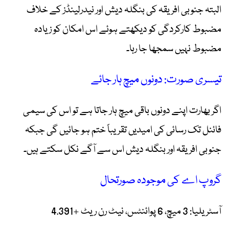
البتہ جنوبی افریقہ کی بنگلہ دیش اور نیدرلینڈز کے خلاف
مضبوط کارکردگی کو دیکھتے ہوئے اس امکان کو زیادہ
مضبوط نہیں سمجھا جا رہا۔
تیسری صورت: دونوں میچ ہار جائے
اگر بھارت اپنے دونوں باقی میچ ہار جاتا ہے تو اس کی سیمی
فائنل تک رسائی کی امیدیں تقریباً ختم ہو جائیں گی جبکہ
جنوبی افریقہ اور بنگلہ دیش اس سے آگے نکل سکتے ہیں۔
گروپ اے کی موجودہ صورتحال
آسٹریلیا: 3 میچ، 6 پوائنٹس، نیٹ رن ریٹ +4.391