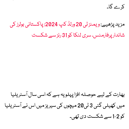
کرے گا۔
مزید پڑھیے:
ویمنز ٹی 20 ورلڈ کپ 2024: پاکستانی بولرز کی
شاندار پرفارمنس، سری لنکا کو 31 رنز سے شکست
بھارت کے لیے حوصلہ افزا پہلو یہ ہے کہ اسی سال آسٹریلیا
میں کھیلی گئی 3 ٹی20 میچوں کی سیریز میں اس نے آسٹریلیا
کو 2-1 سے شکست دی تھی۔