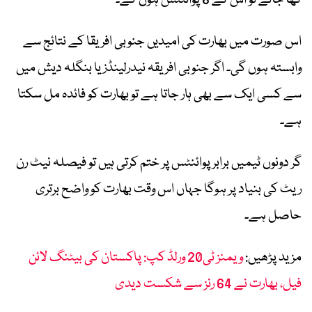
کھا جائے تو اس کے 6 پوائنٹس ہوں گے۔
اس صورت میں بھارت کی امیدیں جنوبی افریقا کے نتائج سے
وابستہ ہوں گی۔ اگر جنوبی افریقہ نیدرلینڈز یا بنگلہ دیش میں
سے کسی ایک سے بھی ہار جاتا ہے تو بھارت کو فائدہ مل سکتا
ہے۔
گر دونوں ٹیمیں برابر پوائنٹس پر ختم کرتی ہیں تو فیصلہ نیٹ رن
ریٹ کی بنیاد پر ہوگا جہاں اس وقت بھارت کو واضح برتری
حاصل ہے۔
مزید پڑھیں:
ویمنز ٹی20 ورلڈ کپ: پاکستان کی بیٹنگ لائن
فیل، بھارت نے 64 رنز سے شکست دیدی