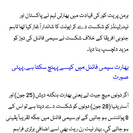
ہرمن پریت کور کی قیادت میں بھارتی ٹیم نے پاکستان اور
نیدرلینڈز کو شکست دے کر ایونٹ کا شاندار آغاز کیا تھا تاہم
جنوبی افریقا کے خلاف شکست نے سیمی فائنل کی دوڑ کو
مزید دلچسپ بنا دیا۔
بھارت سیمی فائنل میں کیسے پہنچ سکتا ہے، پہلی
صورت
اگر دونوں میچ جیت لے یعنی بھارت بنگلہ دیش (25 جون) اور
آسٹریلیا (28 جون) دونوں کو شکست دے دیتا ہے تو اس کے
8 پوائنٹس ہو جائیں گے اور سیمی فائنل میں جگہ تقریباً یقینی
ہو جائے گی۔ بہتر نیٹ رن ریٹ بھی اسے اضافی برتری فراہم