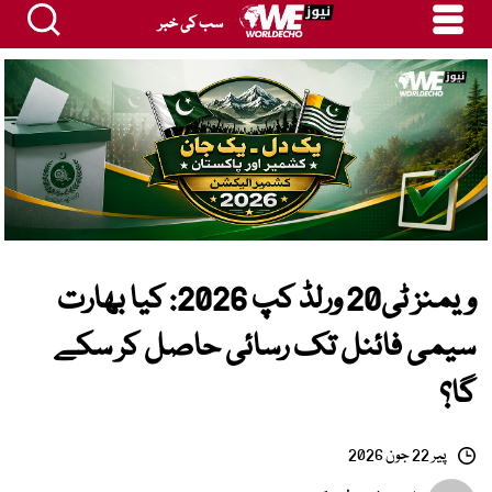
سب کی خبر
ویمنز ٹی20 ورلڈ کپ 2026: کیا بھارت
سیمی فائنل تک رسائی حاصل کر سکے
گا؟
پیر 22 جون 2026