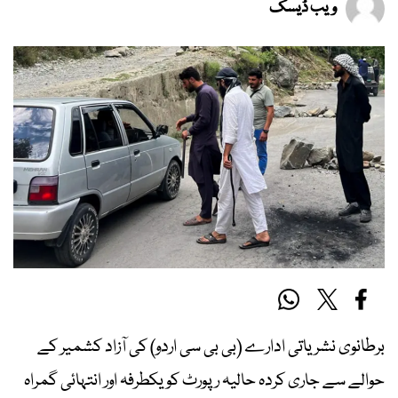
ویب ڈیسک
برطانوی نشریاتی ادارے (بی بی سی اردو) کی آزاد کشمیر کے
حوالے سے جاری کردہ حالیہ رپورٹ کو یکطرفہ اور انتہائی گمراہ