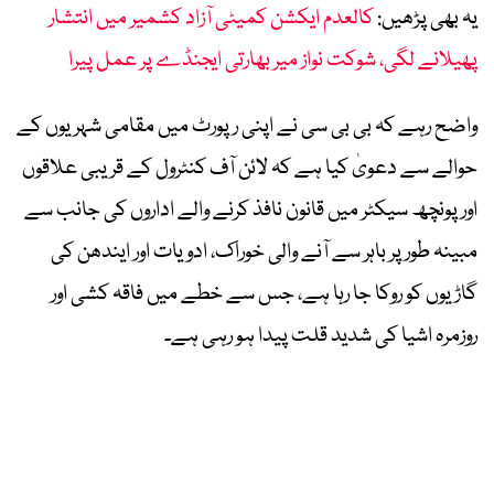
یہ بھی پڑھیں:
کالعدم ایکشن کمیٹی آزاد کشمیر میں انتشار
پھیلانے لگی، شوکت نواز میر بھارتی ایجنڈے پر عمل پیرا
واضح رہے کہ بی بی سی نے اپنی رپورٹ میں مقامی شہریوں کے
حوالے سے دعویٰ کیا ہے کہ لائن آف کنٹرول کے قریبی علاقوں
اور پونچھ سیکٹر میں قانون نافذ کرنے والے اداروں کی جانب سے
مبینہ طور پر باہر سے آنے والی خوراک، ادویات اور ایندھن کی
گاڑیوں کو روکا جا رہا ہے، جس سے خطے میں فاقہ کشی اور
روزمرہ اشیا کی شدید قلت پیدا ہو رہی ہے۔