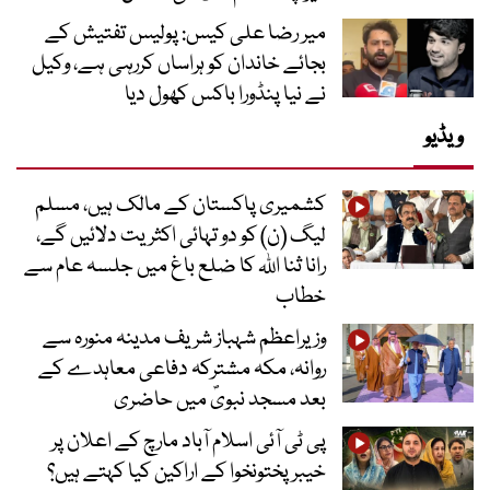
میر رضا علی کیس: پولیس تفتیش کے
بجائے خاندان کو ہراساں کررہی ہے، وکیل
نے نیا پنڈورا باکس کھول دیا
ویڈیو
کشمیری پاکستان کے مالک ہیں، مسلم
لیگ (ن) کو دو تہائی اکثریت دلائیں گے،
رانا ثنا اللہ کا ضلع باغ میں جلسہ عام سے
خطاب
وزیراعظم شہباز شریف مدینہ منورہ سے
روانہ، مکہ مشترکہ دفاعی معاہدے کے
بعد مسجد نبویؐ میں حاضری
پی ٹی آئی اسلام آباد مارچ کے اعلان پر
خیبر پختونخوا کے اراکین کیا کہتے ہیں؟