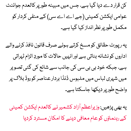
کن قرار دے دیا گیا ہے، جس میں مبینہ طور پر کالعدم جوائنٹ
عوامی ایکشن کمیٹی (جے اے اے سی) کے منفی کردار کو
مکمل طور پر نظر انداز کیا گیا ہے۔
یہ رپورٹ حقائق کو مسخ کرتے ہوئے صرف قانون نافذ کرنے والے
اداروں کو نشانہ بناتی ہے اور انہیں حالات کا موردِ الزام ٹہراتی
ہے، جبکہ خود بی بی سی کی جانب سے شائع کی گئی تصویر
میں شہری لباس میں ملبوس ڈنڈا بردار عناصر کو روڈ بلاک پر
واضح طور پر دیکھا جاسکتا ہے۔
یہ بھی پڑھیں:
وزیراعظم آزاد کشمیر نے کالعدم ایکشن کمیٹی
کے رہنماؤں کو عام معافی دینے کا امکان مسترد کردیا