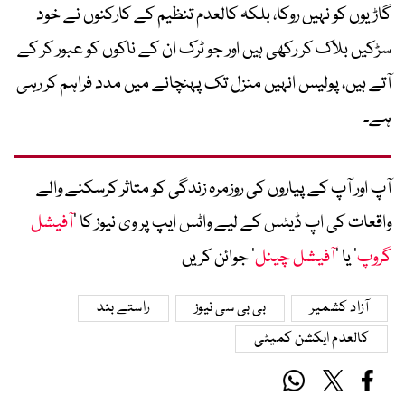
گاڑیوں کو نہیں روکا، بلکہ کالعدم تنظیم کے کارکنوں نے خود
سڑکیں بلاک کر رکھی ہیں اور جو ٹرک ان کے ناکوں کو عبور کر کے
آتے ہیں، پولیس انہیں منزل تک پہنچانے میں مدد فراہم کر رہی
ہے۔
آپ اور آپ کے پیاروں کی روزمرہ زندگی کو متاثر کرسکنے والے
واقعات کی اپ ڈیٹس کے لیے واٹس ایپ پر وی نیوز کا ’
آفیشل
گروپ
‘ یا ’
آفیشل چینل
‘ جوائن کریں
آزاد کشمیر
بی بی سی نیوز
راستے بند
کالعدم ایکشن کمیٹی