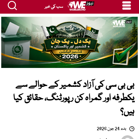
سب کی خبر
بی بی سی کی آزاد کشمیر کے حوالے سے
یکطرفہ اور گمراہ کن رپورٹنگ، حقائق کیا
ہیں؟
بدھ 24 جون 2026