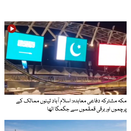
مکہ مشترکہ دفاعی معاہدہ: اسلام آباد تینوں ممالک کے
پرچموں اور برقی قمقموں سے جگمگا اٹھا