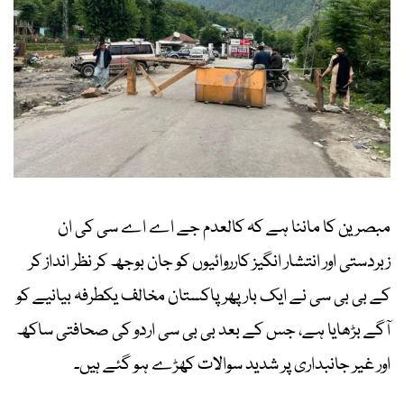
مبصرین کا ماننا ہے کہ کالعدم جے اے اے سی کی ان
زبردستی اور انتشار انگیز کارروائیوں کو جان بوجھ کر نظر انداز کر
کے بی بی سی نے ایک بار پھر پاکستان مخالف یکطرفہ بیانیے کو
آگے بڑھایا ہے، جس کے بعد بی بی سی اردو کی صحافتی ساکھ
اور غیر جانبداری پر شدید سوالات کھڑے ہو گئے ہیں۔