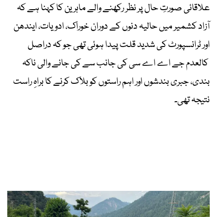
علاقائی صورتِ حال پر نظر رکھنے والے ماہرین کا کہنا ہے کہ
آزاد کشمیر میں حالیہ دنوں کے دوران خوراک، ادویات، ایندھن
اور ٹرانسپورٹ کی شدید قلت پیدا ہوئی تھی جو کہ دراصل
کالعدم جے اے اے سی کی جانب سے کی جانے والی ناکہ
بندی، جبری بندشوں اور اہم راستوں کو بلاک کرنے کا براہِ راست
نتیجہ تھی۔