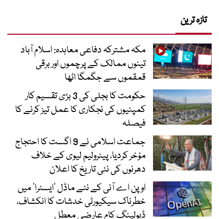
تازہ ترین
مکہ مشترکہ دفاعی معاہدہ: اسلام آباد
تینوں ممالک کے پرچموں اور برقی
قمقموں سے جگمگا اٹھا
حکومت کا بجلی کی 3 بڑی تقسیم کار
کمپنیوں کی نجکاری کا عمل تیز کرنے کا
فیصلہ
جماعت اسلامی نے 9 اگست کا احتجاج
مؤخر کردیا، پیٹرولیم لیوی کے خلاف
دھرنوں کی نئی تاریخ کا اعلان
اوپن اے آئی کے نئے ماڈل ’ایسٹرا‘ میں
خطرناک سیکیورٹی خدشات کا انکشاف،
ڈیولپنگ کام عارضی معطل