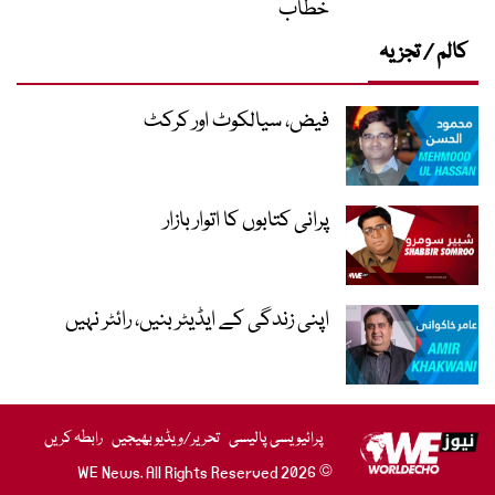
خطاب
کالم / تجزیہ
فیض، سیالکوٹ اور کرکٹ
پرانی کتابوں کا اتوار بازار
اپنی زندگی کے ایڈیٹر بنیں، رائٹر نہیں
پرائیویسی پالیسی
تحریر/ویڈیو بھیجیں
رابطہ کریں
© 2026 WE News. All Rights Reserved