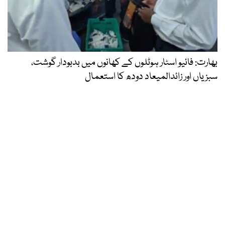
بھارت: فائیو اسٹار ہوٹلوں کے کھانوں میں بدبودار گوشت،
سبزیاں اور زائدالمیعاد دودھ کا استعمال