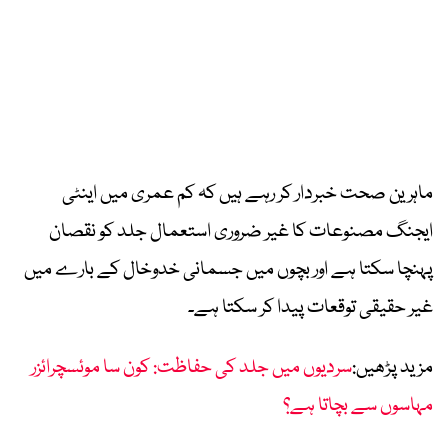
ماہرین صحت خبردار کر رہے ہیں کہ کم عمری میں اینٹی
ایجنگ مصنوعات کا غیر ضروری استعمال جلد کو نقصان
پہنچا سکتا ہے اور بچوں میں جسمانی خدوخال کے بارے میں
غیر حقیقی توقعات پیدا کر سکتا ہے۔
مزید پڑھیں:
سردیوں میں جلد کی حفاظت: کون سا موئسچرائزر
مہاسوں سے بچاتا ہے؟