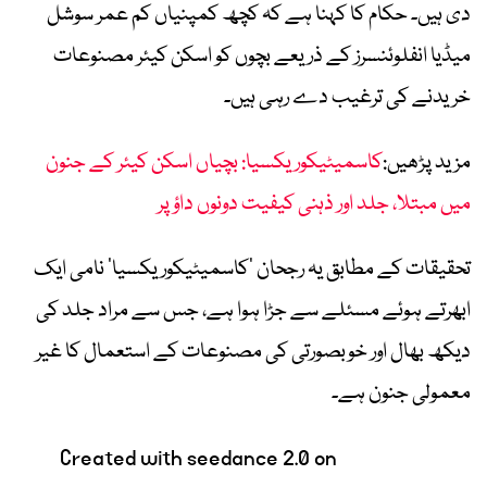
دی ہیں۔ حکام کا کہنا ہے کہ کچھ کمپنیاں کم عمر سوشل
میڈیا انفلوئنسرز کے ذریعے بچوں کو اسکن کیئر مصنوعات
خریدنے کی ترغیب دے رہی ہیں۔
مزید پڑھیں:
کاسمیٹیکوریکسیا: بچیاں اسکن کیئر کے جنون
میں مبتلا، جلد اور ذہنی کیفیت دونوں داؤ پر
تحقیقات کے مطابق یہ رجحان ’کاسمیٹیکوریکسیا‘ نامی ایک
ابھرتے ہوئے مسئلے سے جڑا ہوا ہے، جس سے مراد جلد کی
دیکھ بھال اور خوبصورتی کی مصنوعات کے استعمال کا غیر
معمولی جنون ہے۔
Created with seedance 2.0 on