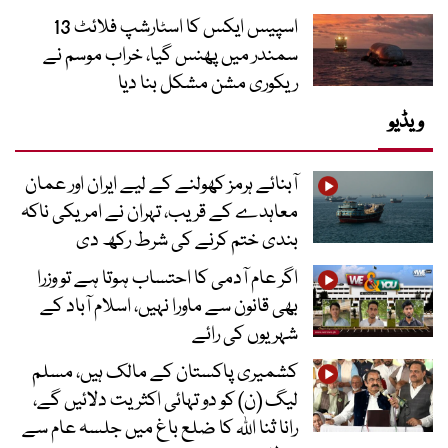
اسپیس ایکس کا اسٹارشپ فلائٹ 13
سمندر میں پھنس گیا، خراب موسم نے
ریکوری مشن مشکل بنا دیا
ویڈیو
آبنائے ہرمز کھولنے کے لیے ایران اور عمان
معاہدے کے قریب، تہران نے امریکی ناکہ
بندی ختم کرنے کی شرط رکھ دی
اگر عام آدمی کا احتساب ہوتا ہے تو وزرا
بھی قانون سے ماورا نہیں، اسلام آباد کے
شہریوں کی رائے
کشمیری پاکستان کے مالک ہیں، مسلم
لیگ (ن) کو دو تہائی اکثریت دلائیں گے،
رانا ثنا اللہ کا ضلع باغ میں جلسہ عام سے