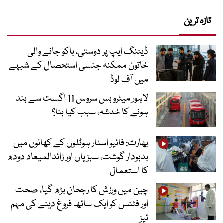
تازہ ترین
ڈیٹنگ ایپ پر دوستی، باکو جانے والی
خاتون ممکنہ جنسی استحصال کے شبہے
میں آف لوڈ
لاہور میٹرو بس سروس 11 اگست سے بند
ہونے کا خدشہ، سبب کیا بنا؟
بھارت: فائیو اسٹار ہوٹلوں کے کھانوں میں
بدبودار گوشت، سبزیاں اور زائدالمیعاد دودھ
کا استعمال
چین میں ورزش کا رجحان بڑھ گیا، صحت
اور فٹنس کو ایک ساتھ فروغ دینے کی مہم
تیز