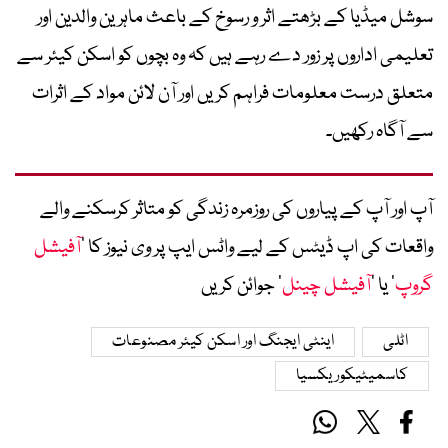
سوشل میڈیا کے بڑھتے اثر و رسوخ کے باعث ماہرین والدین اور
تعلیمی اداروں پر زور دے رہے ہیں کہ وہ بچوں کو اسکن کیئر سے
متعلق درست معلومات فراہم کریں اور آن لائن مواد کے اثرات
سے آگاہ رکھیں۔
آپ اور آپ کے پیاروں کی روزمرہ زندگی کو متاثر کرسکنے والے
واقعات کی اپ ڈیٹس کے لیے واٹس ایپ پر وی نیوز کا ’
آفیشل
گروپ
‘ یا ’
آفیشل چینل
‘ جوائن کریں
اٹلی
اینٹی ایجنگ اور اسکن کیئر مصنوعات
کاسمیٹیکوریکسیا