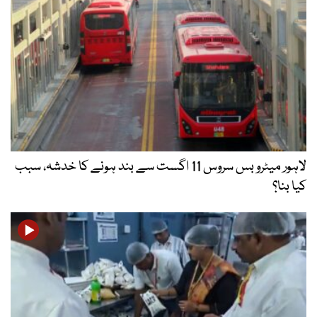
لاہور میٹرو بس سروس 11 اگست سے بند ہونے کا خدشہ، سبب
کیا بنا؟