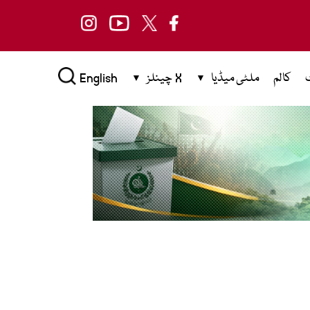
کالم
ملٹی میڈیا
X چینلز
English