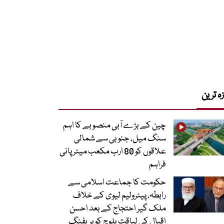
زہ ترین
چین کے بڑے آبی منصوبے کا اہم
سنگ میل، جنوبی سے شمالی
علاقوں کو 80 ارب مکعب میٹر پانی
فراہم
حکومت کا جماعت اسلامی سے
رابطہ، پیٹرولیم لیوی کے خلاف
ملک گیر احتجاج کے بعد احسن
اقبال کی لیاقت بلوچ کو بریفنگ