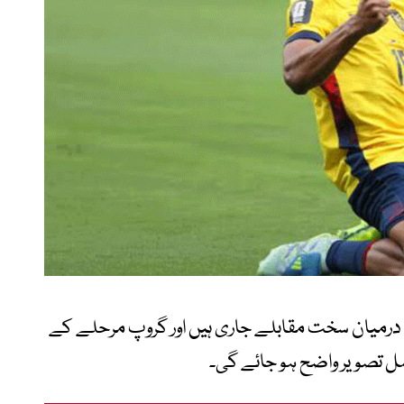
ڑی ٹیموں کے درمیان سخت مقابلے جاری ہیں اور گروپ مرحلے کے
ل تصویر واضح ہو جائے گی۔