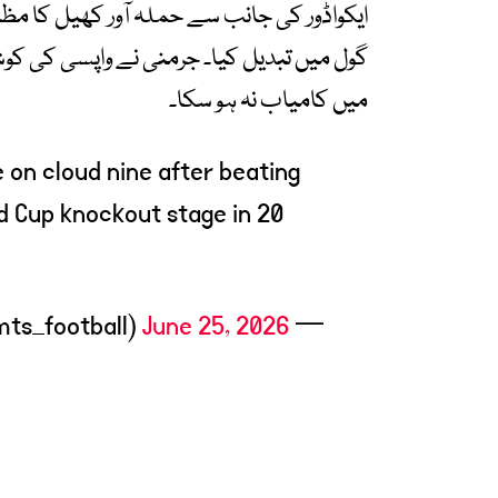
ایکواڈور کی جانب سے حملہ آور کھیل کا مظاہ
گول میں تبدیل کیا۔ جرمنی نے واپسی کی کوشش 
میں کامیاب نہ ہو سکا۔
on cloud nine after beating
ld Cup knockout stage in 20
June 25, 2026
— Limitless Football (@lmts_football)