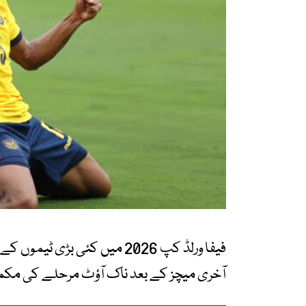
فیفا ورلڈ کپ 2026 میں کئی ب
آخری میچز کے بعد ناک آؤٹ مرحلے کی مکم