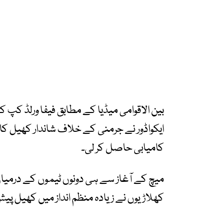
بین الاقوامی میڈیا کے مطابق فیفا ورلڈ ک
کامیابی حاصل کر لی۔
میچ کے آغاز سے ہی دونوں ٹیموں کے درمیان 
کھلاڑیوں نے زیادہ منظم انداز میں کھیل پیش 