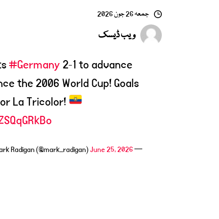
جمعہ 26 جون 2026
ویب ڈیسک
ts
#Germany
2-1 to advance
ince the 2006 World Cup! Goals
or La Tricolor!
eZSQqGRkBo
June 25, 2026
— Mark Radigan (@mark_radigan)