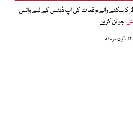
متاثر کرسکنے والے واقعات کی اپ ڈیٹس کے لیے واٹس
نل
‘ جوائن کریں
ناک آؤٹ مرحلہ