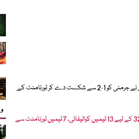
فیفا ورلڈ کپ 2026 کے اہم میچ میں ایکواڈور نے جرمنی کو 1-2 سے شکست دے کر ٹورنامنٹ کے
وی
فیفا ورلڈ کپ 2026: راؤنڈ آف 32 کے لیے 13 ٹیمیں کوالیفائی، 7 ٹیمیں ٹورنامنٹ سے