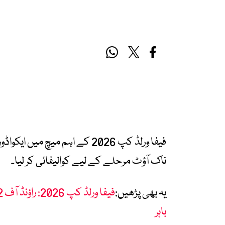
ناک آؤٹ مرحلے کے لیے کوالیفائی کر لیا۔
یہ بھی پڑھیں:
باہر