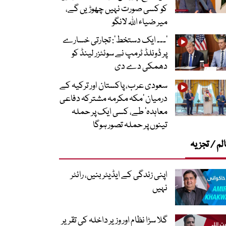
کو کسی صورت نہیں چھوڑیں گے،
میر ضیاء اللہ لانگو
’۔۔۔ ایک دستخط‘: تجارتی خسارے
پر ڈونلڈ ٹرمپ نے سوئٹزر لینڈ کو
دھمکی دے دی
سعودی عرب، پاکستان اور ترکیہ کے
درمیان ’مکہ مکرمہ مشترکہ دفاعی
معاہدہ‘ طے، کسی ایک پر حملہ
تینوں پر حملہ تصور ہوگا
لم / تجزیہ
اپنی زندگی کے ایڈیٹر بنیں، رائٹر
نہیں
گلا سڑا نظام اور وزیر داخلہ کی تقریر