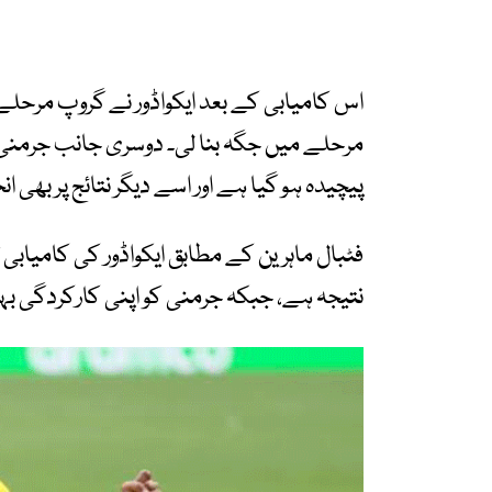
اس کامیابی کے بعد ایکواڈور نے گروپ مرحل
مرحلے میں جگہ بنا لی۔ دوسری جانب جرمنی
پیچیدہ ہو گیا ہے اور اسے دیگر نتائج پر بھی ا
فٹبال ماہرین کے مطابق ایکواڈور کی کامیاب
نتیجہ ہے، جبکہ جرمنی کو اپنی کارکردگی بہ