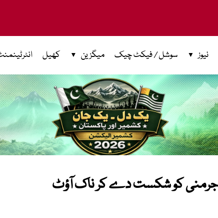
نیوز
سوشل / فیکٹ چیک
میگزین
کھیل
انٹرٹینمنٹ
نے جرمنی کو شکست دے کر ناک آؤٹ