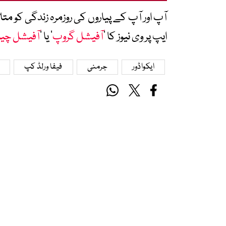
آپ اور آپ کے پیاروں کی روزمرہ زندگی کو 
ایپ پر وی نیوز کا ’
آفیشل گروپ
‘ یا ’
آفیشل چی
ایکواڈور
جرمنی
فیفا ورلڈ کپ