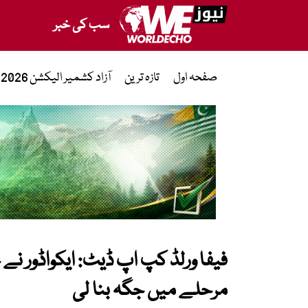
سب کی خبر
صفحہ اول
تازہ ترین
آزاد کشمیر الیکشن 2026
فیفا ورلڈ کپ اپ ڈیٹ: ایکواڈور 
مرحلے میں جگہ بنا لی