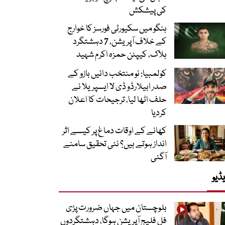
کی پیشکش
ہنگو میں سکیورٹی فورسز کا خوارج
کے خلاف آپریشن، 7 دہشتگرد
ہلاک، کیپٹن حمزہ اکرم شہید
کولمبیا: نو منتخب دائیں بازو کے
صدر ابیلارڈو ڈی لا ایسپریلا نے
حلف اٹھا لیا، ترجیحات کا اعلان
کردیا
کھانے کے اوقات دماغ پر کیسے اثر
انداز ہوتے ہیں؟ نئی تحقیق سامنے
آگئی
ڈیو
بلوچستان میں جہاں ضرورت پڑی
فل فلیج آپریشن ہوگا، دہشتگردوں