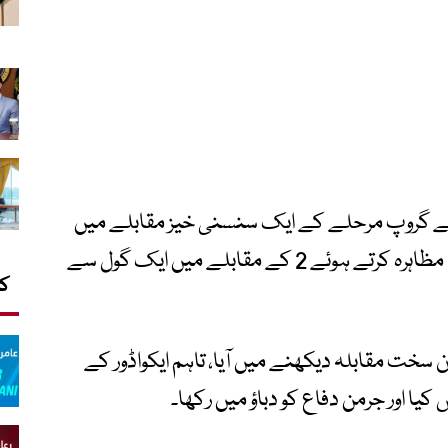
پ کے گروپ مرحلے کے ایک سنسنی خیز مقابلے میں
ایکواڈور نے جرمنی کے خلاف شاندار کھیل کا مظاہرہ کرتے ہوئے 2 کے مقابلے میں ایک گول سے
کا
سخت مقابلہ دیکھنے میں آیا، تاہم ایکواڈور کے
کیا اور جرمن دفاع کو دباؤ میں رکھا۔