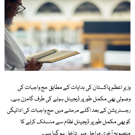
وزیرِ اعظم پاکستان کی ہدایات کے مطابق حج واجبات کی
وصولی بھی مکمل طور پر ڈیجیٹل ہونے کی طرف گامزن ہے۔
رجسٹریشن کے بعد اگلے مرحلے میں حج واجبات کی ادائیگی
کو بھی مکمل طور پر ڈیجیٹل نظام سے منسلک کرنے کا
منصوبہ آخری مراحل میں داخل ہو گیا ہے۔