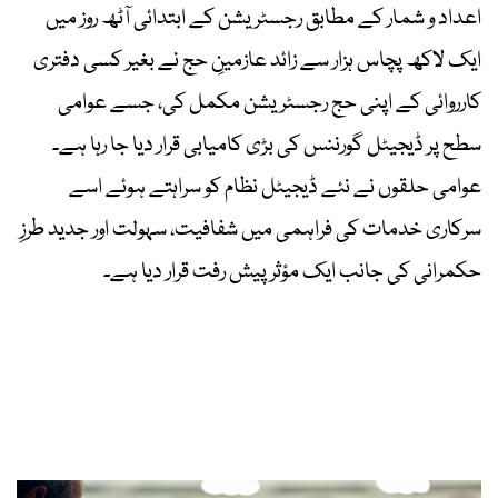
اعداد و شمار کے مطابق رجسٹریشن کے ابتدائی آٹھ روز میں
ایک لاکھ پچاس ہزار سے زائد عازمینِ حج نے بغیر کسی دفتری
کارروائی کے اپنی حج رجسٹریشن مکمل کی، جسے عوامی
سطح پر ڈیجیٹل گورننس کی بڑی کامیابی قرار دیا جا رہا ہے۔
عوامی حلقوں نے نئے ڈیجیٹل نظام کو سراہتے ہوئے اسے
سرکاری خدمات کی فراہمی میں شفافیت، سہولت اور جدید طرزِ
حکمرانی کی جانب ایک مؤثر پیش رفت قرار دیا ہے۔