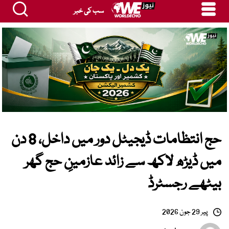
سب کی خبر
حج انتظامات ڈیجیٹل دور میں داخل، 8 دن
میں ڈیڑھ لاکھ سے زائد عازمینِ حج گھر
بیٹھے رجسٹرڈ
پیر 29 جون 2026