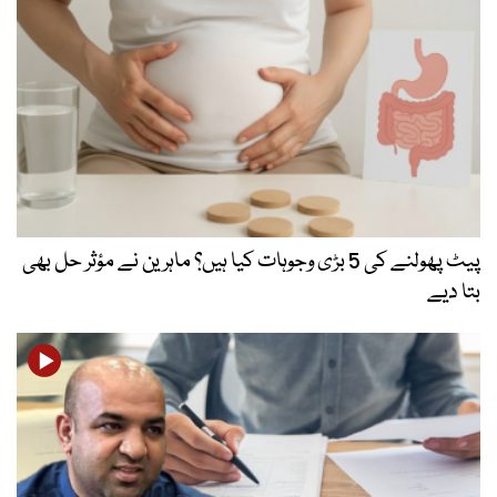
پیٹ پھولنے کی 5 بڑی وجوہات کیا ہیں؟ ماہرین نے مؤثر حل بھی
بتا دیے