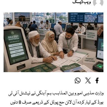
ویب ڈیسک
وزارتِ مذہبی امور و بین المذاہب ہم آہنگی نے نیشنل آئی ٹی
بورڈ کے تیار کردہ آن لائن حج پورٹل کے ذریعے صرف
8
دنوں