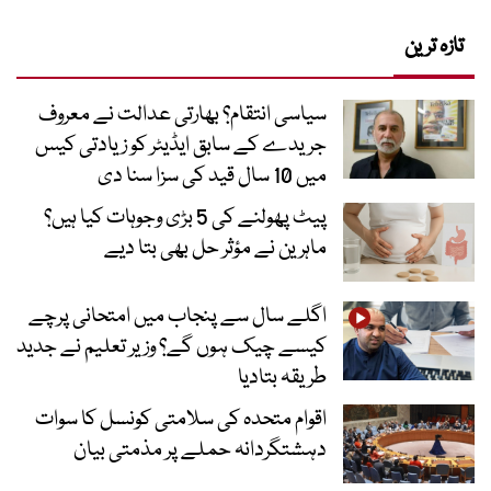
تازہ ترین
سیاسی انتقام؟ بھارتی عدالت نے معروف
جریدے کے سابق ایڈیٹر کو زیادتی کیس
میں 10 سال قید کی سزا سنا دی
پیٹ پھولنے کی 5 بڑی وجوہات کیا ہیں؟
ماہرین نے مؤثر حل بھی بتا دیے
اگلے سال سے پنجاب میں امتحانی پرچے
کیسے چیک ہوں گے؟ وزیر تعلیم نے جدید
طریقہ بتادیا
اقوام متحدہ کی سلامتی کونسل کا سوات
دہشتگردانہ حملے پر مذمتی بیان