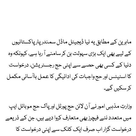
ماہرین کے مطابق یہ نیا ڈیجیٹل ماڈل سمندر پار پاکستانیوں
کے لیے بھی ایک بڑی سہولت بن کر سامنے آ رہا ہے، کیونکہ وہ
دنیا کے کسی بھی حصے سے اپنی حج رجسٹریشن، درخواست
کا اسٹیٹس اور حج واجبات کی ادائیگی کا عمل باآسانی مکمل
کر سکیں گے۔
وزارتِ مذہبی امور نے آن لائن حج پورٹل اور پاک حج موبائل ایپ
میں متعدد نئے فیچرز بھی متعارف کروا دیے ہیں، جن کے ذریعے
درخواست گزار اب صرف ایک کلک سے اپنی درخواست کا