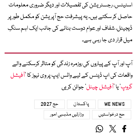
اسٹیٹس، رجسٹریشن کی تفصیلات اور دیگر ضروری معلومات
حاصل کر سکتے ہیں۔ یہ پیشرفت حج آپریشن کو مکمل طور پر
ڈیجیٹل، شفاف اور عوام دوست بنانے کی جانب ایک اہم سنگِ
میل قرار دی جا رہی ہے۔
آپ اور آپ کے پیاروں کی روزمرہ زندگی کو متاثر کرسکنے والے
واقعات کی اپ ڈیٹس کے لیے واٹس ایپ پر وی نیوز کا ’
آفیشل
گروپ
‘ یا ’
آفیشل چینل
‘ جوائن کریں
WE NEWS
پاکستان
حج 2027
حج درخواستیں
وزارتیں مذہبی امور