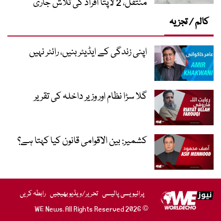
منتقل، 2 لاپتا افراد کی تلاش جاری
کالم / تجزیہ
اپنی زندگی کے ایڈیٹر بنیں، رائٹر نہیں
گلا سڑا نظام اور وزیر داخلہ کی تقریر
کشمیر: بین الاقوامی قانون کیا کہتا ہے؟
پرائیویسی پالیسی
تحریر/ویڈیو بھیجیں
رابطہ کریں
© 2026 WE News. All Rights Reserved