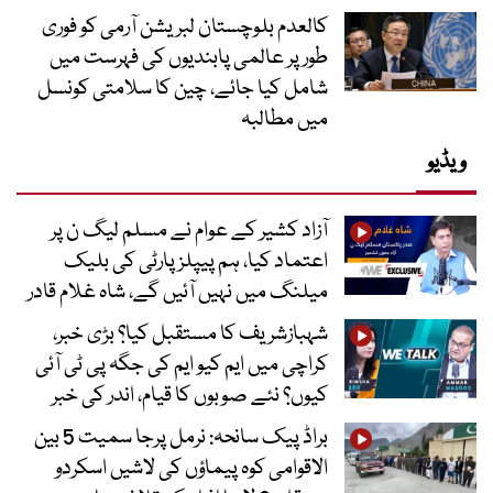
کالعدم بلوچستان لبریشن آرمی کو فوری
طور پر عالمی پابندیوں کی فہرست میں
شامل کیا جائے، چین کا سلامتی کونسل
میں مطالبہ
ویڈیو
آزاد کشیر کے عوام نے مسلم لیگ ن پر
اعتماد کیا، ہم پیپلز پارٹی کی بلیک
میلنگ میں نہیں آئیں گے، شاہ غلام قادر
شہبازشریف کا مستقبل کیا؟ بڑی خبر،
کراچی میں ایم کیو ایم کی جگہ پی ٹی آئی
کیوں؟ نئے صوبوں کا قیام، اندر کی خبر
براڈ پیک سانحہ: نرمل پرجا سمیت 5 بین
الاقوامی کوہ پیماؤں کی لاشیں اسکردو