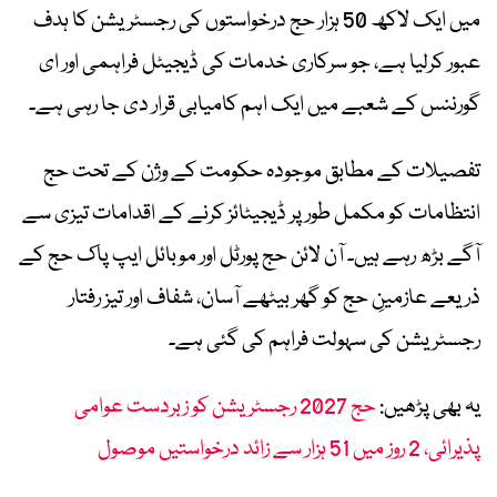
میں ایک لاکھ
50
ہزار حج درخواستوں کی رجسٹریشن کا ہدف
عبور کرلیا ہے، جو سرکاری خدمات کی ڈیجیٹل فراہمی اور ای
گورننس کے شعبے میں ایک اہم کامیابی قرار دی جا رہی ہے۔
تفصیلات کے مطابق موجودہ حکومت کے وژن کے تحت حج
انتظامات کو مکمل طور پر ڈیجیٹائز کرنے کے اقدامات تیزی سے
آگے بڑھ رہے ہیں۔ آن لائن حج پورٹل اور موبائل ایپ پاک حج کے
ذریعے عازمینِ حج کو گھر بیٹھے آسان، شفاف اور تیز رفتار
رجسٹریشن کی سہولت فراہم کی گئی ہے۔
یہ بھی پڑھیں:
حج 2027 رجسٹریشن کو زبردست عوامی
پذیرائی، 2 روز میں 51 ہزار سے زائد درخواستیں موصول