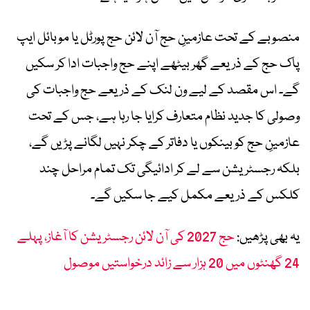
منصوبے کے تحت عازمینِ حج آن لائن حج پورٹل یا موبائل ایپ
پاک حج کے ذریعے گھر بیٹھے اپنے حج واجبات ادا کر سکیں
گے۔ اس مقصد کے لیے ون لنک کے ذریعے حج واجبات کی
وصولی کا جدید نظام متعارف کرایا جا رہا ہے، جس کے تحت
عازمینِ حج کو بینکوں یا دفاتر کے چکر نہیں لگانے پڑیں گے،
بلکہ رجسٹریشن سے لے کر ادائیگی تک تمام مراحل چند
کلکس کے ذریعے مکمل کیے جا سکیں گے۔
یہ بھی پڑھیں:
حج 2027 کی آن لائن رجسٹریشن کا آغاز، پہلے
24 گھنٹوں میں 20 ہزار سے زائد درخواستیں موصول