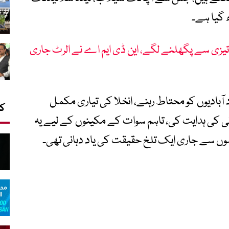
ھ گیا ہے۔
یزی سے پگھلنے لگے، این ڈی ایم اے نے الرٹ جاری
 آبادیوں کو محتاط رہنے، انخلا کی تیاری مکمل
کا
کی ہدایت کی، تاہم سوات کے مکینوں کے لیے یہ
ں سے جاری ایک تلخ حقیقت کی یاد دہانی تھی۔