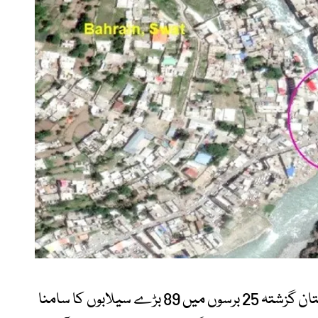
ایمرجنسی ایونٹس ڈیٹا بیس کے مطابق پاکستان گزشتہ 25 برسوں میں 89 بڑے سیلابوں کا سامنا