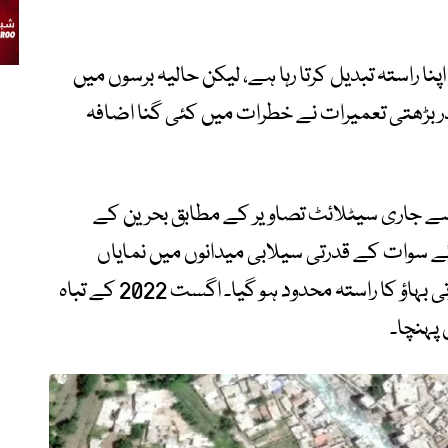
 راستہ تبدیل کرتا رہا ہے، لیکن حالیہ برسوں میں
در بڑھتی تعمیرات نے خطرات میں کئی گنا اضافہ
سے جاری سیٹلائٹ تصاویر کے مطابق بحرین کے
202 کے دوران دریائے سوات کے قدرتی سیلابی میدانوں میں نمایاں
تعمیرات ہوئیں، جس کے باعث پانی کے قدرتی بہاؤ کا راستہ محدود ہو گیا۔ اگست 2022 کے تباہ
پہنچا۔