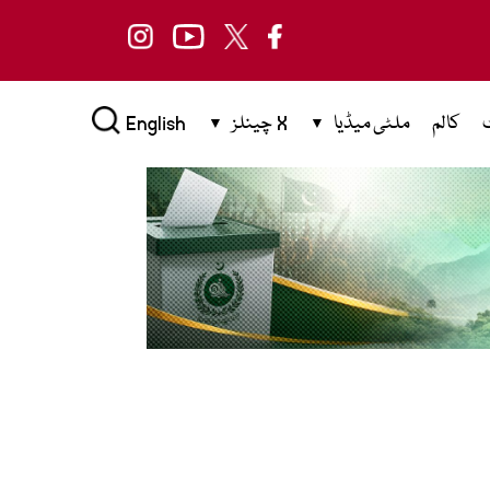
کالم
ملٹی میڈیا
X چینلز
English