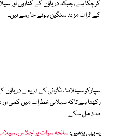
کر چکا ہے، جبکہ دریاؤں کے کناروں اور سیل
کے اثرات مزید سنگین ہوتے جا رہے ہیں۔
سپارکو سیٹلائٹ نگرانی کے ذریعے دریاؤں کے 
رکھتا ہے تاکہ سیلابی خطرات میں کمی اور
مدد مل سکے۔
یہ بھی پڑھیں:
سانحہ سوات پر اجلاس، سیلاب