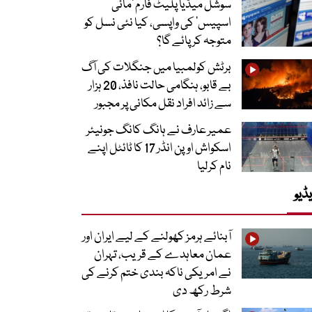
سوشل میڈیا پلیٹ فارم ‘مائی
اسپیس’ کی واپسی، کیا نئی نسل کو
متوجہ کر پائے گا؟
برٹش کولمبیا میں جنگلات کی آگ
بے قابو، ہنگامی حالت نافذ، 20 ہزار
سے زائد افراد نقل مکانی پر مجبور
عمیر عارف نے ہانگ کانگ جونیئر
اسکواش اوپن انڈر 17 کا ٹائٹل اپنے
نام کرلیا
ڈیو
آبنائے ہرمز کھولنے کے لیے ایران اور
عمان معاہدے کے قریب، تہران
نے امریکی ناکہ بندی ختم کرنے کی
شرط رکھ دی