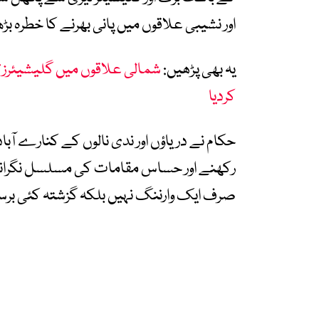
اور نشیبی علاقوں میں پانی بھرنے کا خطرہ بڑ
یہ بھی پڑھیں:
شمالی علاقوں میں گلیشیئرز ت
کردیا
حکام نے دریاؤں اور ندی نالوں کے کنارے آباد
رکھنے اور حساس مقامات کی مسلسل نگرانی 
صرف ایک وارننگ نہیں بلکہ گزشتہ کئی برسو