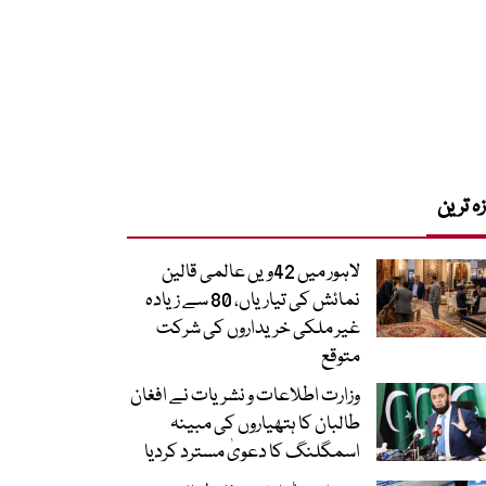
زہ ترین
لاہور میں 42ویں عالمی قالین
نمائش کی تیاریاں، 80 سے زیادہ
غیر ملکی خریداروں کی شرکت
متوقع
وزارت اطلاعات و نشریات نے افغان
طالبان کا ہتھیاروں کی مبینہ
اسمگلنگ کا دعویٰ مسترد کردیا