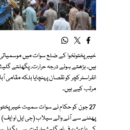
خیبرپختونخوا کے ضلع سوات میں موسمیاتی ت
ہیں۔ بڑھتے ہوئے درجہ حرارت، پگھلتے گلیشیئر
انفراسٹرکچر کو نقصان پہنچایا بلکہ مقامی آ
مرتب کیے ہیں۔
27 جون کو حکام نے سوات سمیت خیبرپختو
پھٹنے سے آنے والے سیلاب (جی ایل او ایف) کا
کے باعث برف اور گلیشیئر تیزی سے پگھل 