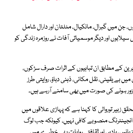
، جن میں گبرال، مانکیال، مٹلتان اور دارال شامل
 مسلسل سیلابوں اور دیگر موسمیاتی آفات نے روزمرہ زندگی کو
ہرین کے مطابق ان تباہیوں کے اثرات صرف سڑکوں،
یں بے یقینی، نقل مکانی، ذہنی دباؤ، روایتی طرز
زور ہونے کی صورت میں بھی سامنے آرہے ہیں۔
قق زبیر توروالی کا کہنا ہے کہ پہاڑی علاقوں میں
نجینئرنگ منصوبے کافی نہیں، کیونکہ جب لوگ
بانیں، یادیں اور ثقافتی روایات بھی خطرے میں