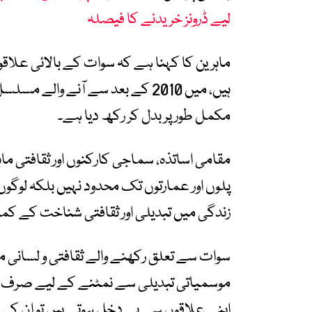
لیے ڈرونز خریدنے کا فیصلہ
ماہرین کا کہنا ہے کہ سوات کے بالائی علاقوں
ہیں، میں 2010 کے بعد سے آنے والے
مکمل طور پر بدل کر رکھ دیا ہے۔
مقامی اساتذہ، سماجی کارکنوں اور ثقافتی ما
پلوں اور عمارتوں تک محدود نہیں بلکہ لوگوں م
زندگی میں تبدیلی اور ثقافتی شناخت کے کم
سوات سے تعلق رکھنے والے ثقافتی و لسانی مح
موسمیاتی تبدیلی سے نمٹنے کے لیے صرف ا
اپنے علاقوں سے بے دخل ہوتے ہیں تو ان کی ز