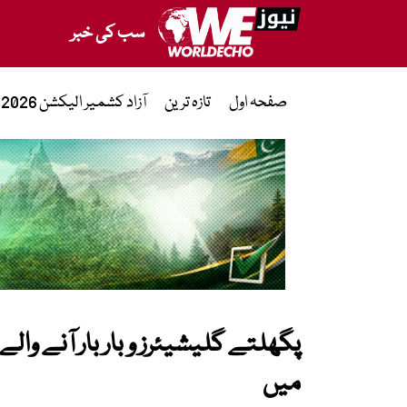
سب کی خبر
صفحہ اول
تازہ ترین
آزاد کشمیر الیکشن 2026
پگھلتے گلیشیئرز و بار بار آنے وا
میں