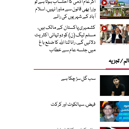
اگر عام آدمی کا احتساب ہوتا ہے تو
وزرا بھی قانون سے ماورا نہیں، اسلام
آباد کے شہریوں کی رائے
کشمیری پاکستان کے مالک ہیں،
مسلم لیگ (ن) کو دو تہائی اکثریت
دلائیں گے، رانا ثنا اللہ کا ضلع باغ
میں جلسہ عام سے خطاب
لم / تجزیہ
سب گل سڑ چکا ہے
فیض، سیالکوٹ اور کرکٹ