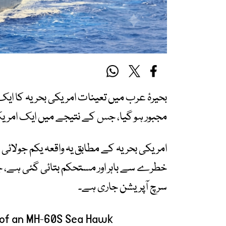
بحیرۂ عرب میں تعینات امریکی بحریہ کا ایک 
مجبور ہو گیا، جس کے نتیجے میں ایک امریکی فوجی اہلکار 
خطرے سے باہر اور مستحکم بتائی گئی ہے، جب
سرچ آپریشن جاری ہے۔
ew of an MH-60S Sea Hawk