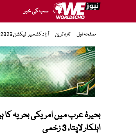
سب کی خبر
صفحہ اول
تازہ ترین
آزاد کشمیر الیکشن 2026
بحیرۂ عرب میں امریکی بحریہ کا ہ
اہلکار لاپتا، 3 زخمی