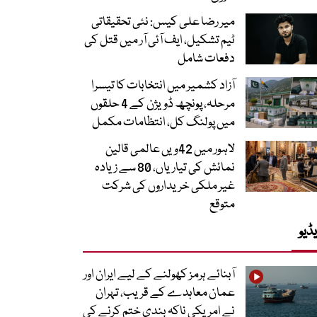
میر رضا علی کیس: نئی تحقیقاتی
ٹیم تشکیل، ایف آئی آر میں قتل کی
دفعات شامل
آزاد کشمیر میں انتخابات کا تیسرا
مرحلہ، پونچھ ڈویژن کے 4 حلقوں
میں پولنگ کل، انتظامات مکمل
لاہور میں 42ویں عالمی قالین
نمائش کی تیاریاں، 80 سے زیادہ
غیر ملکی خریداروں کی شرکت
متوقع
ڈیو
آبنائے ہرمز کھولنے کے لیے ایران اور
عمان معاہدے کے قریب، تہران
نے امریکی ناکہ بندی ختم کرنے کی