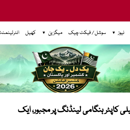
نیوز
سوشل / فیکٹ چیک
میگزین
کھیل
انٹرٹینمنٹ
یلی کاپٹر ہنگامی لینڈنگ پر مجبور، ایک