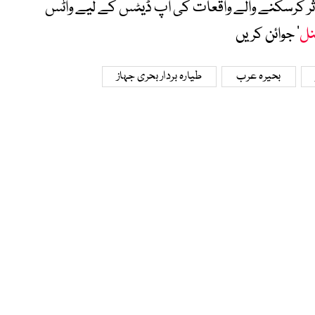
متاثر کرسکنے والے واقعات کی اپ ڈیٹس کے لیے واٹس
نل
‘ جوائن کریں
بحیرہ عرب
طیارہ بردار بحری جہاز