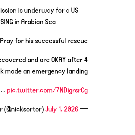
ssion is underway for a US
ING in Arabian Sea
Pray for his successful rescue
ecovered and are OKAY after
k made an emergency landing.
at…
pic.twitter.com/7NDigrsrCg
July 1, 2026
— Nick Sortor (@nicksortor)