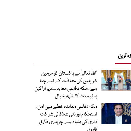
زہ ترین
’اللہ تعالیٰ نے پاکستان کو حرمین
شریفین کی حفاظت کے لیے چنا
ہے‘، مکہ دفاعی معاہدے پر اراکین
پارلیمنٹ کا اظہار خیال
مکہ دفاعی معاہدہ خطے میں امن،
استحکام اور نئی علاقائی شراکت
داری کی بنیاد ہے، چوہدری طارق
فاروق