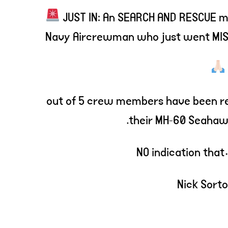
JUST IN: An SEARCH AND RESCUE mi
Navy Aircrewman who just went MISS
4 out of 5 crew members have been r
their MH-60 Seahaw
NO indication th