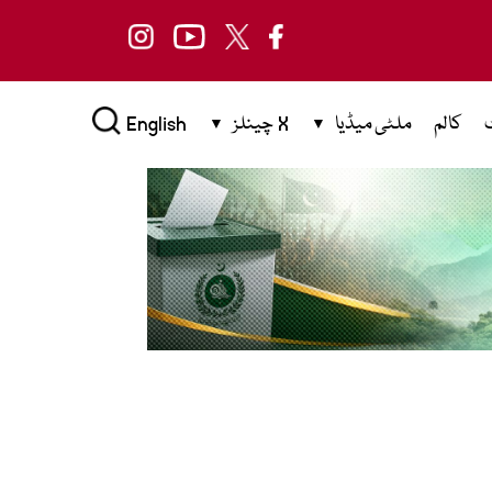
کالم
ملٹی میڈیا
X چینلز
English