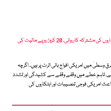
بحیرہ عرب : پاک بحریہ اور دیگر اداروں کی مشترکہ کارروائی، 20 کروڑ روپے مالیت کی
وسطیٰ میں امریکی افواج ہائی الرٹ پر ہیں۔ اگرچہ
 ہے، تاہم خطے میں وقفے وقفے سے کشیدگی اور تشدد
عث امریکی فوجی تنصیبات اور اہلکاروں کی