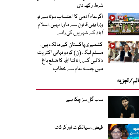
شرط رکھ دی
اگر عام آدمی کا احتساب ہوتا ہے تو
وزرا بھی قانون سے ماورا نہیں، اسلام
آباد کے شہریوں کی رائے
کشمیری پاکستان کے مالک ہیں،
مسلم لیگ (ن) کو دو تہائی اکثریت
دلائیں گے، رانا ثنا اللہ کا ضلع باغ
میں جلسہ عام سے خطاب
لم / تجزیہ
سب گل سڑ چکا ہے
فیض، سیالکوٹ اور کرکٹ