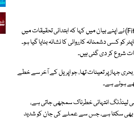
امریکی بحریہ کے پانچویں بیڑے (Fifth Fleet) نے اپنے بیان میں کہا کہ ابتدائی تحقیقات میں
ر کو کسی دشمنانہ کارروائی کا نشانہ بنایا گیا ہو۔
ات شروع کر دی گئی ہیں۔
ر بحری جہاز پر تعینات تھا، جو اپریل کے آخر سے خطے
کھے ہوئے ہے۔
گامی لینڈنگ انتہائی خطرناک سمجھی جاتی ہے،
 الٹ بھی سکتا ہے، جس سے عملے کی جان کو شدید