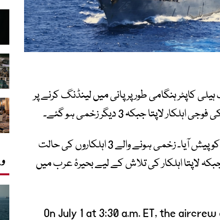
ہیلی کاپٹر ہنگامی طور پر پانی میں لینڈنگ کرنے پر
لاپتا جبکہ 3 دیگر زخمی ہو گئے۔
امریکی بحریہ کے مطابق یہ واقعہ یکم جولائی کو پیش آیا۔ زخمی ہونے والے 3 اہلکاروں کی حالت
وی
کہ لاپتا اہلکار کی تلاش کے لیے بحیرۂ عرب میں
On July 1 at 3:30 a.m. ET, the aircr