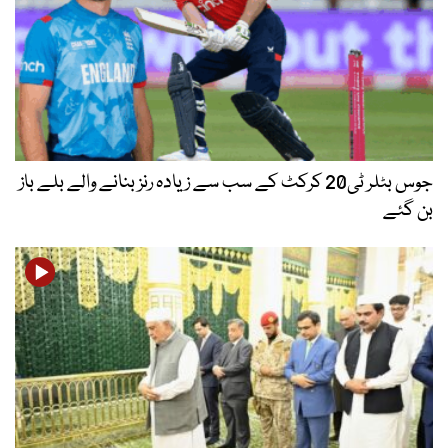
جوس بٹلر ٹی20 کرکٹ کے سب سے زیادہ رنز بنانے والے بلے باز
بن گئے