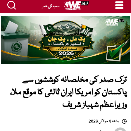
سب کی خبر
ترک صدر کی مخلصانہ کوششوں سے
پاکستان کو امریکا ایران ثالثی کا موقع ملا،
وزیراعظم شہباز شریف
ہفتہ 4 جولائی 2026