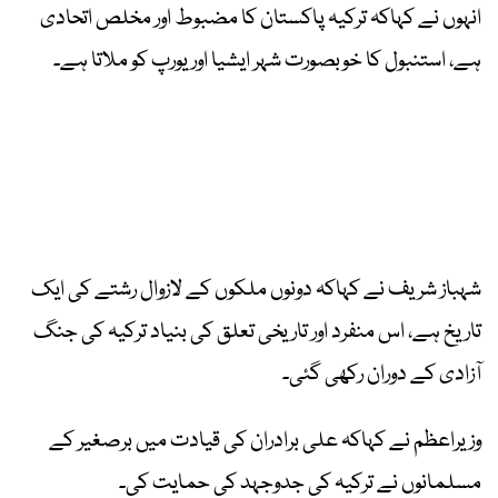
انہوں نے کہاکہ ترکیہ پاکستان کا مضبوط اور مخلص اتحادی
ہے، استنبول کا خوبصورت شہر ایشیا اور یورپ کو ملاتا ہے۔
شہباز شریف نے کہاکہ دونوں ملکوں کے لازوال رشتے کی ایک
تاریخ ہے، اس منفرد اور تاریخی تعلق کی بنیاد ترکیہ کی جنگ
آزادی کے دوران رکھی گئی۔
وزیراعظم نے کہاکہ علی برادران کی قیادت میں برصغیر کے
مسلمانوں نے ترکیہ کی جدوجہد کی حمایت کی۔