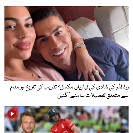
رونالڈو کی شادی کی تیاریاں مکمل؟ تقریب کی تاریخ اور مقام
سے متعلق تفصیلات سامنے آگئیں