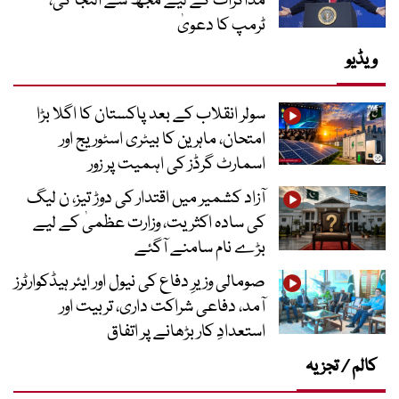
مذاکرات کے لیے مجھ سے التجا کی،
ٹرمپ کا دعویٰ
ویڈیو
سولر انقلاب کے بعد پاکستان کا اگلا بڑا
امتحان، ماہرین کا بیٹری اسٹوریج اور
اسمارٹ گرڈز کی اہمیت پر زور
آزاد کشمیر میں اقتدار کی دوڑ تیز، ن لیگ
کی سادہ اکثریت، وزارت عظمیٰ کے لیے
بڑے نام سامنے آگئے
صومالی وزیرِ دفاع کی نیول اور ایئر ہیڈکوارٹرز
آمد، دفاعی شراکت داری، تربیت اور
استعدادِ کار بڑھانے پر اتفاق
کالم / تجزیہ