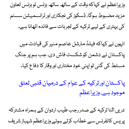
وزیراعظم نے کہاکہ وقت کے ساتھ ساتھ بزنس ٹو بزنس تعاون
مزید مضبوط ہوگا، ڈسکوز کی نجکاری اور ٹرانسمیشن سسٹم
کی بہتری کے لیے ترکیہ کے تجربات سے فائدہ اٹھانا ہے۔
انہوں نے کہاکہ فیلڈ مارشل عاصم منیر کی قیادت میں
پاکستان نے دشمن کو شکست فاش دی، جب ہم پر جنگ
مسلط کی گئی تو اپنی خود مختاری اور وقار کا دفاع کیا۔
پاکستان اور ترکیہ کے عوام کے درمیان قلبی تعلق
موجود ہے، وزیراعظم
دریں اثنا ترکیہ کے صدر رجب طیب اردوان کے ہمراہ مشترکہ
پریس کانفرنس سے خطاب کرتے ہوئے وزیراعظم شہباز شریف