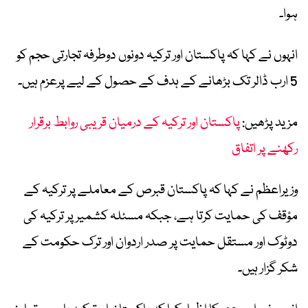
ہوا۔
انہوں نے کہا کہ پاکستان اور ترکیہ دونوں دوطرفہ تجارتی حجم کو
5 ارب ڈالر تک بڑھانے کے ہدف کے حصول کے لیے پرعزم ہیں۔
مزید پڑھیں:
پاکستان اور ترکیہ کے درمیان قریبی روابط برقرار
رکھنے پر اتفاق
وزیراعظم نے کہا کہ پاکستان قبرص کے معاملے پر ترکیہ کے
مؤقف کی حمایت کرتا ہے، جبکہ مسئلہ کشمیر پر ترکیہ کی
دوٹوک اور مستقل حمایت پر صدر اردوان اور ترک حکومت کے
شکر گزار ہیں۔