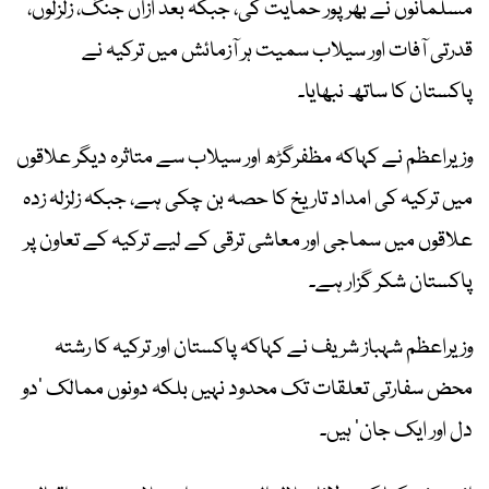
مسلمانوں نے بھرپور حمایت کی، جبکہ بعد ازاں جنگ، زلزلوں،
قدرتی آفات اور سیلاب سمیت ہر آزمائش میں ترکیہ نے
پاکستان کا ساتھ نبھایا۔
وزیراعظم نے کہاکہ مظفرگڑھ اور سیلاب سے متاثرہ دیگر علاقوں
میں ترکیہ کی امداد تاریخ کا حصہ بن چکی ہے، جبکہ زلزلہ زدہ
علاقوں میں سماجی اور معاشی ترقی کے لیے ترکیہ کے تعاون پر
پاکستان شکر گزار ہے۔
وزیراعظم شہباز شریف نے کہاکہ پاکستان اور ترکیہ کا رشتہ
محض سفارتی تعلقات تک محدود نہیں بلکہ دونوں ممالک ’دو
دل اور ایک جان‘ ہیں۔