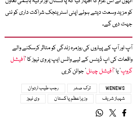
انہوں نے اس عزم کا اظہار کیا کہ پاکستان اور ترکیہ باہمی تعاون
کو مزید وسعت دیتے ہوئے اپنی اسٹریٹجک شراکت داری کو نئی
جہت دیں گے۔
آپ اور آپ کے پیاروں کی روزمرہ زندگی کو متاثر کرسکنے والے
واقعات کی اپ ڈیٹس کے لیے واٹس ایپ پر وی نیوز کا ’
آفیشل
گروپ
‘ یا ’
آفیشل چینل
‘ جوائن کریں
WENEWS
ترک صدر
رجب طیب اردوان
شہباز شریف
وزیراعظم پاکستان
وی نیوز