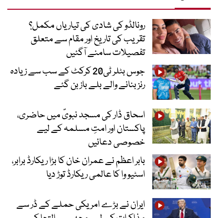
رونالڈو کی شادی کی تیاریاں مکمل؟
تقریب کی تاریخ اور مقام سے متعلق
تفصیلات سامنے آگئیں
جوس بٹلر ٹی20 کرکٹ کے سب سے زیادہ
رنز بنانے والے بلے باز بن گئے
اسحاق ڈار کی مسجد نبویؐ میں حاضری،
پاکستان اور امتِ مسلمہ کے لیے
خصوصی دعائیں
بابر اعظم نے عمران خان کا بڑا ریکارڈ برابر،
اسٹیو وا کا عالمی ریکارڈ توڑ دیا
ایران نے بڑے امریکی حملے کے ڈر سے