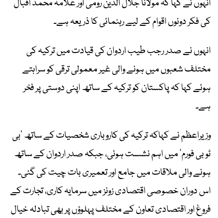
انہوں نے کہا کہ مولانا جلال الدین رومی اور علامہ محمد اقبال
کی فکر دونوں اقوام کے لیے رہنمائی کا ذریعہ ہے۔
انہوں نے صدر رجب طیب اردوان کی قیادت میں ترکیہ کی
مختلف شعبوں میں ہونے والی غیر معمولی ترقی کو سراہتے
ہوئے کہا کہ پاکستان کو ترکیہ کے ساتھ اپنی دوستی پر فخر
ہے۔
وزیراعظم نے کہاکہ ترکیہ کی کاروباری شخصیات کے ساتھ ’بی
ٹو بی فورم‘ میں اہم نشست ہوئی، جبکہ صدر اردوان کے ساتھ
ہونے والی ملاقات میں جامع اور تعمیری بات چیت کی گئی۔
اس دوران خصوصی اقتصادی زونز میں سرمایہ کاری، تجارت کے
فروغ اور اقتصادی تعاون کے مختلف پہلوؤں پر بھی تبادلہ خیال