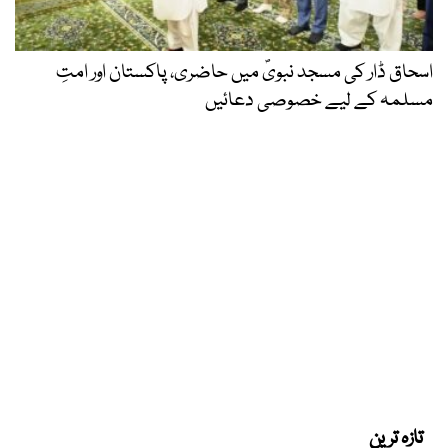
اسحاق ڈار کی مسجد نبویؐ میں حاضری، پاکستان اور امتِ
مسلمہ کے لیے خصوصی دعائیں
تازہ ترین