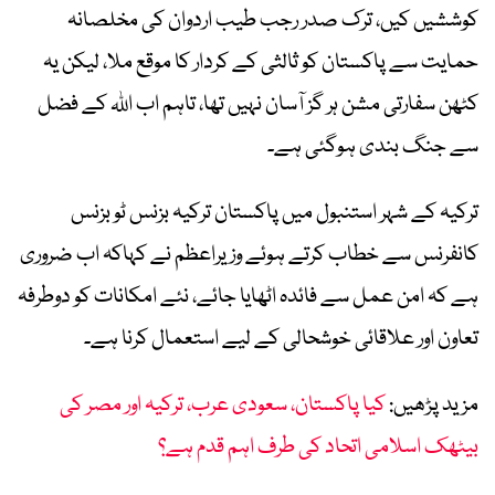
کوششیں کیں، ترک صدر رجب طیب اردوان کی مخلصانہ
حمایت سے پاکستان کو ثالثی کے کردار کا موقع ملا، لیکن یہ
کٹھن سفارتی مشن ہر گز آسان نہیں تھا، تاہم اب اللہ کے فضل
سے جنگ بندی ہوگئی ہے۔
ترکیہ کے شہر استنبول میں پاکستان ترکیہ بزنس ٹو بزنس
کانفرنس سے خطاب کرتے ہوئے وزیراعظم نے کہاکہ اب ضروری
ہے کہ امن عمل سے فائدہ اٹھایا جائے، نئے امکانات کو دوطرفہ
تعاون اور علاقائی خوشحالی کے لیے استعمال کرنا ہے۔
مزید پڑھیں:
کیا پاکستان، سعودی عرب، ترکیہ اور مصر کی
بیٹھک اسلامی اتحاد کی طرف اہم قدم ہے؟