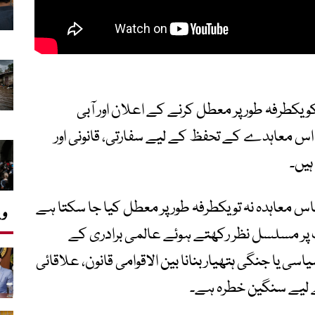
طرفہ طور پر معطل کرنے کے اعلان اور آبی
اس معاہدے کے تحفظ کے لیے سفارتی، قانونی اور
ہیں۔
قف ہے کہ 1960 کا سندھ طاس معاہدہ نہ تو یکطرفہ طور پر معطل کیا جا سکتا ہے
وی
ات پر مسلسل نظر رکھتے ہوئے عالمی برادری کے
سی یا جنگی ہتھیار بنانا بین الاقوامی قانون، علاقائی
ے لیے سنگین خطرہ ہے۔