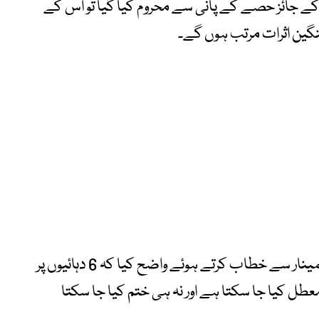
کے جائز حصے کے پانی سے محروم کیا گیا تو اس کے
سنگین اثرات مرتب ہوں گے۔
نائب وزیراعظم و وزیر خارجہ اسحاق ڈار نے سیمینار سے خطاب کرتے ہوئے واضح کیا کہ 6 دہائیوں پر
 معطل کیا جا سکتا ہے اور نہ ہی ختم کیا جا سکتا