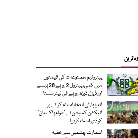
زہ ترین
پیٹرولیم مصنوعات کی قیمتوں
میں کمی، پیٹرول 2 روپے 20 پیسے
اور ڈیزل ڈیڑھ روپے فی لیٹر سستا
انٹرا پارٹی انتخابات نہ کرانے پر
الیکشن کمیشن نے ’عوام پاکستان‘
کو ڈی لسٹ کردیا
اسمارٹ چشموں سے خفیہ