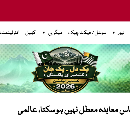
نیوز
سوشل / فیکٹ چیک
میگزین
کھیل
انٹرٹینمنٹ
س معاہدہ معطل نہیں ہو سکتا، عالمی