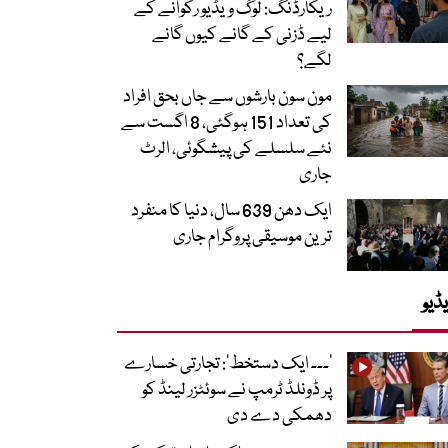
ریکارڈنگ: لوگ ویڈیو رکوانے کے
لیے ڈزنی کے گانے کیوں گانے
لگے؟
مون سون بارشوں سے جاں بحق افراد
کی تعداد 151 ہوگئی، 8 اگست سے
نئے سلسلے کی پیشگوئی، الرٹ
جاری
ایک دھن 639 سال، دنیا کا منفرد
ترین موسیقی پروگرام جاری
ڈیو
’۔۔۔ ایک دستخط‘: تجارتی خسارے
پر ڈونلڈ ٹرمپ نے سوئٹزر لینڈ کو
دھمکی دے دی