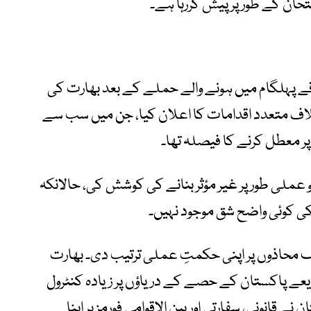
متحان کے طور پر پیش کررہا ہے۔
 کے علاقے پہلگام میں ہونے والے حملے کے بعد بھارت کی
اف متعدد اقدامات کا اعلان کیا، جن میں سب سے
 عملی طور پر غیر مؤثر بنانے کی کوشش کی، حالانکہ
ی کوئی واضح شق موجود نہیں۔
محاذوں پر اپنی حکمتِ عملی ترتیب دی۔ بھارت
ریعے پاکستان کے حصے کے دریاؤں پر زیادہ کنٹرول
انونی، سفارتی اور بین الاقوامی فورمز پر اپنا