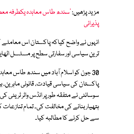
مزید پڑھیں:
’سندھ طاس معاہدہ یکطرفہ معطل
پذیرائی
انہوں نے واضح کیاکہ پاکستان اس معاملے کو
ترین سیاسی اور سفارتی سطح پر مسلسل اٹھایا 
30 جون کو اسلام آباد میں سندھ طاس م
پاکستان کی سیاسی قیادت، قانونی ماہرین، بین 
سوسائٹی نے متفقہ طور پر انڈس واٹر ٹریٹی کی 
ہتھیار بنانے کی مخالفت کی۔ تمام تنازعات کو 
سے حل کرنے کا مطالبہ کیا۔