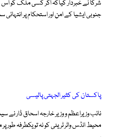
شرکا نے خبردار کیاکہ اگر کسی ملک کو اس 
جنوبی ایشیا کے امن اور استحکام پر انتہائی 
پاکستان کی کثیر الجہتی پالیسی
محیط انڈس واٹر ٹریٹی کو نہ تو یکطرفہ طور پر