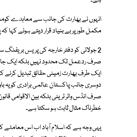
ہے۔
انہوں نے بھارت کی جانب سے معاہدے کومعطل
مکمل طور پر بے بنیاد قرار دیتے ہوئے کہا ک
2 جولائی کو دفتر خارجہ کی پریس بریفنگ
صرف ردعمل تک محدود نہیں بلکہ ایک جامع سف
ایک طرف بھارت زمینی حقائق تبدیل کرنے کے لی
دوسری جانب پاکستان عالمی برادری کو یہ باور 
صرف انڈس واٹر ٹریٹی بلکہ بین الاقوامی قانو
خطرناک مثال ثابت ہو سکتا ہے۔
یہی وجہ ہے کہ اسلام آباد اب اس معاملے ک