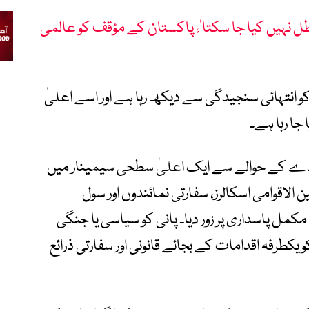
 نہیں کیا جا سکتا‘، پاکستان کے مؤقف کو عالمی
 انتہائی سنجیدگی سے دیکھ رہا ہے اور اسے اعلیٰ
جا رہا ہے۔
عاہدے کے حوالے سے ایک اعلیٰ سطحی سیمینار میں
الاقوامی اسکالرز، سفارتی نمائندوں اور سول
مکمل پاسداری پر زور دیا۔ پانی کو سیاسی یا جنگی
یکطرفہ اقدامات کے بجائے قانونی اور سفارتی ذرائع