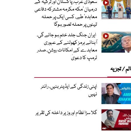
سعودی عرب، پاکستان اور ترکیہ کے
درمیان ’مکہ مکرمہ مشترکہ دفاعی
معاہدہ‘ طے، کسی ایک پر حملہ
تینوں پر حملہ تصور ہوگا
ایران جنگ جلد ختم ہو جائے گی،
آبنائے ہرمز کھولنے کے عبوری
معاہدے کے امکانات روشن، صدر
ٹرمپ کا دعویٰ
لم / تجزیہ
اپنی زندگی کے ایڈیٹر بنیں، رائٹر
نہیں
گلا سڑا نظام اور وزیر داخلہ کی تقریر