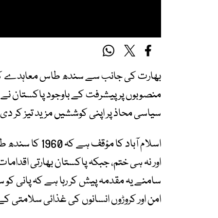
بھارت کی جانب سے سندھ طاس معاہدے کو یک
منصوبوں پر پیشرفت کے باوجود پاکستان نے 
سیاسی محاذ پر اپنی کوششیں مزید تیز کر دی 
اسلام آباد کا مؤ
اور نہ ہی ختم، جبکہ پاکستان بھارتی اقدام
سامنے یہ مقدمہ پیش کر رہا ہے کہ پانی کو سیا
امن اور کروڑوں انسانوں کی غذائی سلامتی ک