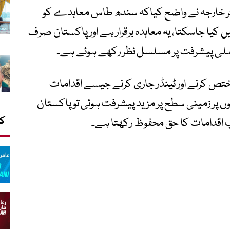
تر خارجہ نے واضح کیاکہ سندھ طاس معاہدے کو
کیا جاسکتا، یہ معاہدہ برقرار ہے اور پاکستان صرف
عملی پیشرفت پر مسلسل نظر رکھے ہوئے ہے۔
تص کرنے اور ٹینڈر جاری کرنے جیسے اقدامات
وں پر زمینی سطح پر مزید پیشرفت ہوئی تو پاکستان
کا
 اقدامات کا حق محفوظ رکھتا ہے۔