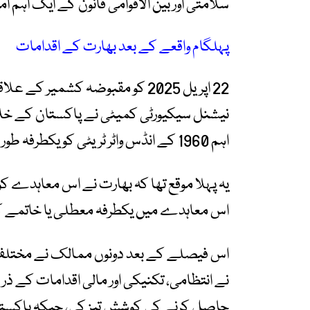
سلامتی اور بین الاقوامی قانون کے ایک اہم ا
پہلگام واقعے کے بعد بھارت کے اقدامات
22 اپریل 2025 کو مقبوضہ کشمیر
نیشنل سیکیورٹی کمیٹی نے پاکستان کے خل
اہم 1960 کے انڈس واٹر ٹریٹی کو یکطرفہ طور پر معطل کرنے کا فیصلہ تھا۔
یہ پہلا موقع تھا کہ بھارت نے اس معاہدے کو
اس معاہدے میں یکطرفہ معطلی یا خاتمے ک
اس فیصلے کے بعد دونوں ممالک نے مختلف 
نے انتظامی، تکنیکی اور مالی اقدامات کے ذ
حاصل کرنے کی کوشش تیز کی، جبکہ پاکستان نے ق