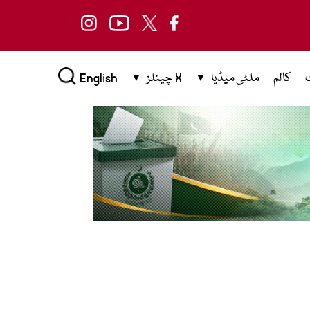
کالم
ملٹی میڈیا
X چینلز
English