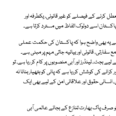
 کرنے کے فیصلے کو غیر قانونی، یکطرفہ اور
ہ پاکستان اسے دوٹوک الفاظ میں مسترد کرتا ہے۔
 سے یہ بھی واضح ہوا کہ پاکستان کی حکمت عملی
ارتی، قانونی اور بیانیہ جاتی مہم پر مبنی ہے۔
ے بجٹ، ٹینڈرز اور آبی منصوبوں پر کام کر رہا ہے، تو
کرانے کی کوشش کررہا ہے کہ پانی کو ہتھیار بنانا نہ
ن، انسانی حقوق اور علاقائی امن کے لیے بھی ایک
و صرف پاک بھارت تنازع کے بجائے عالمی آبی