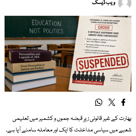
ویب ڈیسک
بھارت کے غیر قانونی زیرِ قبضہ جموں و کشمیر میں تعلیمی
شعبے میں سیاسی مداخلت کا ایک اور معاملہ سامنے آیا ہے،