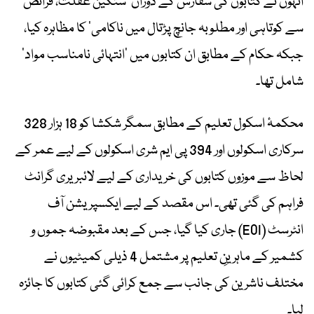
انہوں نے کتابوں کی سفارش کے دوران ’سنگین غفلت، فرائض
سے کوتاہی اور مطلوبہ جانچ پڑتال میں ناکامی‘ کا مظاہرہ کیا،
جبکہ حکام کے مطابق ان کتابوں میں ’انتہائی نامناسب مواد‘
شامل تھا۔
محکمۂ اسکول تعلیم کے مطابق سمگر شکشا کو 18 ہزار 328
سرکاری اسکولوں اور 394 پی ایم شری اسکولوں کے لیے عمر کے
لحاظ سے موزوں کتابوں کی خریداری کے لیے لائبریری گرانٹ
فراہم کی گئی تھی۔ اس مقصد کے لیے ایکسپریشن آف
انٹرسٹ (EOI) جاری کیا گیا، جس کے بعد مقبوضہ جموں و
کشمیر کے ماہرینِ تعلیم پر مشتمل 4 ذیلی کمیٹیوں نے
مختلف ناشرین کی جانب سے جمع کرائی گئی کتابوں کا جائزہ
لیا۔