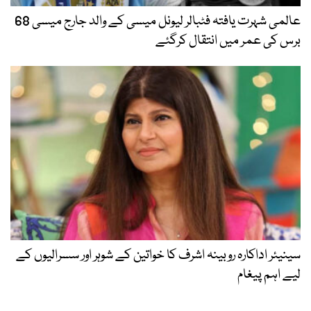
عالمی شہرت یافتہ فٹبالر لیونل میسی کے والد جارج میسی 68
برس کی عمر میں انتقال کرگئے
سینیئر اداکارہ روبینہ اشرف کا خواتین کے شوہر اور سسرالیوں کے
لیے اہم پیغام