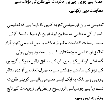
حصہ ہے جو بی جے پی حکومت کے نظریاتی مؤقف سے
مطابقت نہیں رکھتے۔
تعلیمی ماہرین اور سیاسی تجزیہ کاروں کا کہنا ہے کہ تعلیمی
افسران کی معطلی، مصنفین اور ناشرین کو بلیک لسٹ کرنے
جیسے سخت اقدامات مقبوضہ کشمیر میں تعلیمی تنوع، آزاد
تحقیق اور علمی خودمختاری کے لیے محدود ہوتی ہوئی
گنجائش کو ظاہر کرتے ہیں۔ ان کے مطابق دائیں بازو کے گروہوں
کے دباؤ کے سامنے جھکنے سے نہ صرف تعلیمی آزادی متاثر
ہو رہی ہے بلکہ یہ ایک ایسی تعلیمی پالیسی کو بھی تقویت
دے رہا ہے جو سیاسی اثر و رسوخ اور نظریاتی ترجیحات کے تابع
ہوتی جا رہی ہے۔