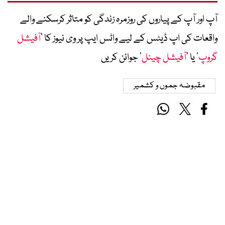
آپ اور آپ کے پیاروں کی روزمرہ زندگی کو متاثر کرسکنے والے
واقعات کی اپ ڈیٹس کے لیے واٹس ایپ پر وی نیوز کا ’
آفیشل
گروپ
‘ یا ’
آفیشل چینل
‘ جوائن کریں
مقبوضہ جموں و کشمیر