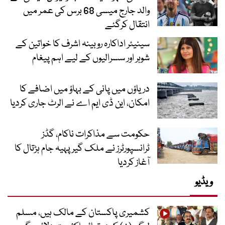
والد جارج میسی 68 برس کی عمر میں
انتقال کرگئے
سینیئر اداکارہ روبینہ اشرف کا خواتین کے
شوہر اور سسرالیوں کے لیے اہم پیغام
دریاؤں میں پانی کے بہاؤ میں اضافے کا
امکان، این ڈی ایم اے نے الرٹ جاری کردیا
حکومت سے مذاکرات ناکام، گڈز
ٹرانسپورٹرز نے ملک گیر پہیہ جام ہڑتال کا
آغاز کردیا
ویڈیو
کشمیری پاکستان کے مالک ہیں، مسلم