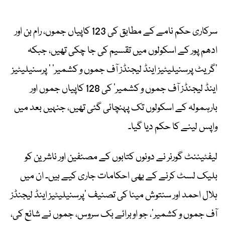
سرکاری حکم نامے کے مطابق کی 123 کاپیاں جموں، رام بن اور
ادھم پور کے اسکولوں میں تقسیم کی جا چکی تھیں، جبکہ
’گریٹ پرسنیلیٹیز اینڈ لیجنڈز آف جموں و کشمیر‘ ’ پرسنیلیٹیز
اینڈ لیجنڈز آف جموں و کشمیر‘ کی 128 کاپیاں جموں اور
بارہمولہ کے اسکولوں تک پہنچائی گئی تھیں، جنہیں بعد میں
واپس لینے کا حکم دیا گیا۔
لیفٹیننٹ گورنر نے دونوں کتابوں کے مصنفین اور ناشرین کو
بلیک لسٹ کرنے کے بھی احکامات جاری کیے ہیں۔ ان میں
ہلال احمد اور سنتوش مینا کی تصنیف ’پرسنیلیٹیز اینڈ لیجنڈز
آف جموں و کشمیر‘، جو اوبرائے بک سروس، جموں نے شائع کی،