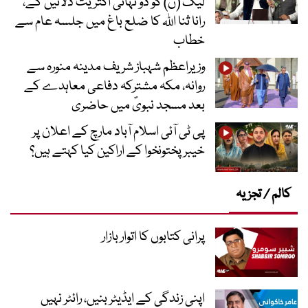
لیگ (ن) کو دو تہائی اکثریت دلائیں گے،
رانا ثنا اللہ کا ضلع باغ میں جلسہ عام سے
خطاب
وزیراعظم شہباز شریف مدینہ منورہ سے
روانہ، مکہ مشترکہ دفاعی معاہدے کے
بعد مسجد نبویؐ میں حاضری
پی ٹی آئی اسلام آباد مارچ کے اعلان پر
خیبر پختونخوا کے اراکین کیا کہتے ہیں؟
کالم / تجزیہ
پرانی کتابوں کا اتوار بازار
اپنی زندگی کے ایڈیٹر بنیں، رائٹر نہیں