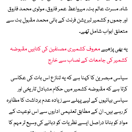
شاہ، مسرت عالم بٹ، میرواعظ عمر فاروق، مولوی محمد فاروق
اور جموں و کشمیر لبریشن فرنٹ کے بانی محمد مقبول بٹ سے
متعلق ابواب شامل تھے۔
یہ بھی پڑھیے
معروف کشمیری مصنفین کی کتابیں مقبوضہ
کشمیر کی جامعات کے نصاب سے خارج
سیاسی مبصرین کا کہنا ہے کہ یہ تنازع اس بات کی عکاسی
کرتا ہے کہ مقبوضہ کشمیر میں حکام متبادل تاریخی اور
سیاسی بیانیوں کے لیے پہلے سے زیادہ عدم برداشت کا مظاہرہ
کر رہے ہیں۔ ان کے مطابق تعلیمی اداروں سے اس نوعیت کے
مواد کو ہٹانا دراصل ایسے نظریات کو دبانے کی وسیع تر مہم کا