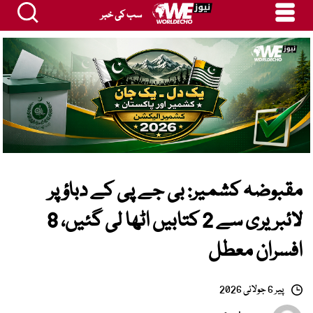
سب کی خبر
مقبوضہ کشمیر: بی جے پی کے دباؤ پر
لائبریری سے 2 کتابیں اٹھا لی گئیں، 8
افسران معطل
پیر 6 جولائی 2026