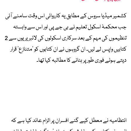
کشمیر میڈیا سروس کے مطابق یہ کارروائی اس وقت سامنے آئی
جب محکمۂ اسکول تعلیم نے بی جے پی اور اس سے وابستہ
تنظیموں کی مہم کے بعد سرکاری اسکولوں کی لائبریریوں سے 2
کتابیں واپس لے لیں۔ ان گروہوں نے ان کتابوں کو ’متنازع‘ قرار
دیتے ہوئے فوری طور پر ہٹانے کا مطالبہ کیا تھا۔
انتظامیہ نے معطل کیے گئے افسران پر الزام عائد کیا ہے کہ