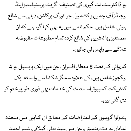
اور ڈاکٹر سشانت گیری کی تصنیف ’گریٹ پرسنیلیٹیز اینڈ
لیجنڈز آف جموں و کشمیر‘ ، جو انوراگ پرکاشن، دہلی سے شائع
ہوئی، شامل ہیں۔ حکم نامے میں یہ بھی کہا گیا ہے کہ ان
مصنفین یا ناشرین کی شائع کردہ تمام مطبوعات مقبوضہ
علاقے سے واپس لی جائیں۔
کارروائی کے تحت 8 معطل افسران، جن میں ایک پرنسپل اور 4
لیکچررز شامل ہیں، کے علاوہ سمگر شکشا سے وابستہ ایک
کنٹریکٹ کمپیوٹر اسسٹنٹ کی خدمات بھی فوری طور پر ختم کر
دی گئی ہیں۔
ہندوتوا گروہوں کے اعتراضات کے مطابق ان کتابوں میں متعدد
نمایاں حریت رہنماؤں، جن میں سید علی گیلانی، شبیر احمد