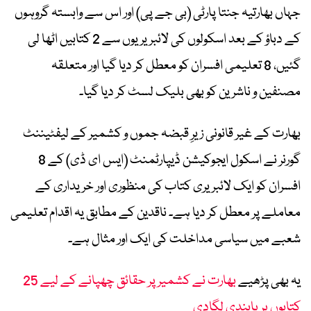
جہاں بھارتیہ جنتا پارٹی (بی جے پی) اور اس سے وابستہ گروہوں
کے دباؤ کے بعد اسکولوں کی لائبریریوں سے 2 کتابیں اٹھا لی
گئیں، 8 تعلیمی افسران کو معطل کر دیا گیا اور متعلقہ
مصنفین و ناشرین کو بھی بلیک لسٹ کر دیا گیا۔
بھارت کے غیر قانونی زیرِ قبضہ جموں و کشمیر کے لیفٹیننٹ
گورنر نے اسکول ایجوکیشن ڈیپارٹمنٹ (ایس ای ڈی) کے 8
افسران کو ایک لائبریری کتاب کی منظوری اور خریداری کے
معاملے پر معطل کر دیا ہے۔ ناقدین کے مطابق یہ اقدام تعلیمی
شعبے میں سیاسی مداخلت کی ایک اور مثال ہے۔
یہ بھی پڑھیے
بھارت نے کشمیر پر حقائق چھپانے کے لیے 25
کتابوں پر پابندی لگادی