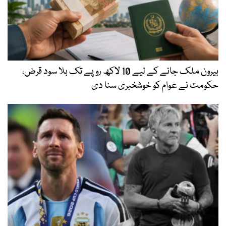
بیرون ملک جانے کے لیے 10 لاکھ روپے تک بلا سود قرض،
حکومت نے عوام کو خوشخبری سنا دی