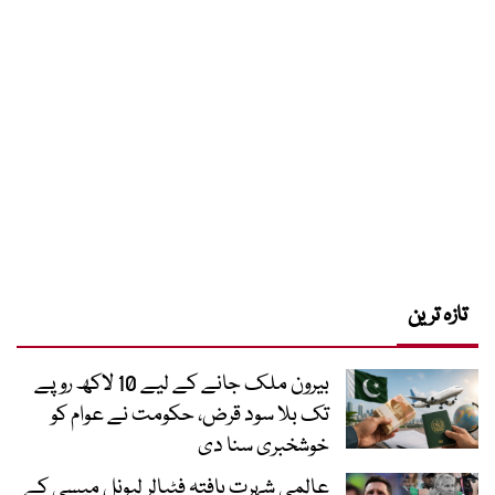
تازہ ترین
بیرون ملک جانے کے لیے 10 لاکھ روپے
تک بلا سود قرض، حکومت نے عوام کو
خوشخبری سنا دی
عالمی شہرت یافتہ فٹبالر لیونل میسی کے