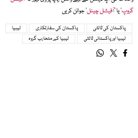
گروپ
‘ یا ’
آفیشل چینل
‘ جوائن کریں
پاکستان کی ثالثی
پاکستان کی سفارتکاری
لیبیا
لیبیا اور پاکستانی ثالثی
لیبیا کے متحارب گروہ