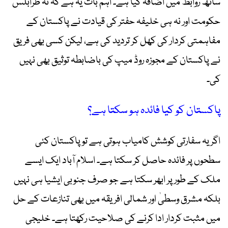
ساتھ روابط میں اضافہ کیا ہے۔ اہم بات یہ ہے کہ نہ طرابلس
حکومت اور نہ ہی خلیفہ حفتر کی قیادت نے پاکستان کے
مفاہمتی کردار کی کھل کر تردید کی ہے، لیکن کسی بھی فریق
نے پاکستان کے مجوزہ روڈ میپ کی باضابطہ توثیق بھی نہیں
کی۔
پاکستان کو کیا فائدہ ہو سکتا ہے؟
اگر یہ سفارتی کوشش کامیاب ہوتی ہے تو پاکستان کئی
سطحوں پر فائدہ حاصل کر سکتا ہے۔ اسلام آباد ایک ایسے
ملک کے طور پر ابھر سکتا ہے جو صرف جنوبی ایشیا ہی نہیں
بلکہ مشرق وسطیٰ اور شمالی افریقہ میں بھی تنازعات کے حل
میں مثبت کردار ادا کرنے کی صلاحیت رکھتا ہے۔ خلیجی