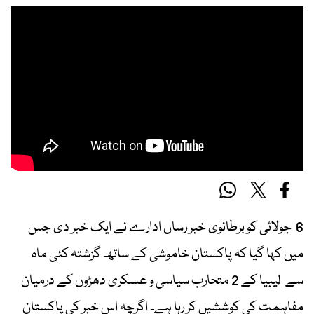
6 جولائی کو برطانوی خبر رساں ادارے نے ایک خبر دی جس
میں کہا گیا کہ پاکستان خاموشی کے ساتھ گزشتہ کئی ماہ
سے لیبیا کے 2 متحارب سیاسی و عسکری دھڑوں کے درمیان
مفاہمت کی کوششیں کر رہا ہے۔ اگرچہ اس خبر کی پاکستان