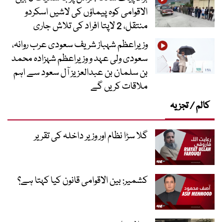
الاقوامی کوہ پیماؤں کی لاشیں اسکردو
منتقل، 2 لاپتا افراد کی تلاش جاری
وزیراعظم شہباز شریف سعودی عرب روانہ،
سعودی ولی عہد و وزیراعظم شہزادہ محمد
بن سلمان بن عبدالعزیز آل سعود سے اہم
ملاقات کریں گے
کالم / تجزیہ
گلا سڑا نظام اور وزیر داخلہ کی تقریر
کشمیر: بین الاقوامی قانون کیا کہتا ہے؟