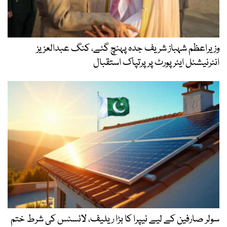
وزیراعظم شہباز شریف جدہ پہنچ گئے، کنگ عبدالعزیز
انٹرنیشنل ایئر پورٹ پر پرتپاک استقبال
سولر صارفین کے لیے نیپرا کا بڑا ریلیف، لائسنس کی شرط ختم