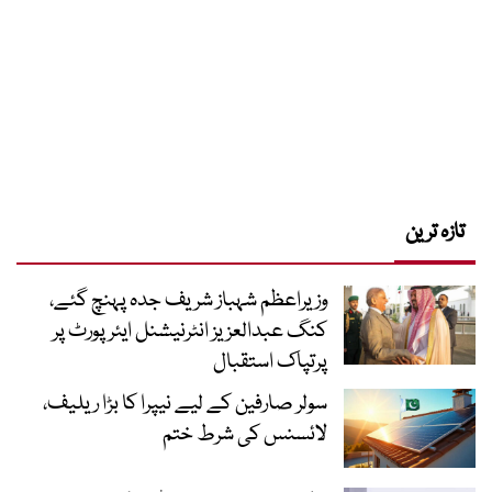
تازہ ترین
وزیراعظم شہباز شریف جدہ پہنچ گئے،
کنگ عبدالعزیز انٹرنیشنل ایئر پورٹ پر
پرتپاک استقبال
سولر صارفین کے لیے نیپرا کا بڑا ریلیف،
لائسنس کی شرط ختم