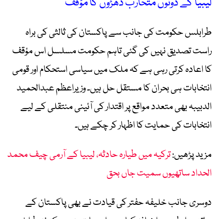
لیبیا کے دونوں متحارب دھڑوں کا مؤقف
طرابلس حکومت کی جانب سے پاکستان کی ثالثی کی براہ
راست تصدیق نہیں کی گئی تاہم حکومت مسلسل اس مؤقف
کا اعادہ کرتی رہی ہے کہ ملک میں سیاسی استحکام اور قومی
انتخابات ہی بحران کا مستقل حل ہیں۔ وزیراعظم عبدالحمید
الدبیبہ بھی متعدد مواقع پر اقتدار کی آئینی منتقلی کے لیے
انتخابات کی حمایت کا اظہار کر چکے ہیں۔
مزید پڑھیں:
ترکیہ میں طیارہ حادثہ، لیبیا کے آرمی چیف محمد
الحداد ساتھیوں سمیت جاں بحق
دوسری جانب خلیفہ حفتر کی قیادت نے بھی پاکستان کے