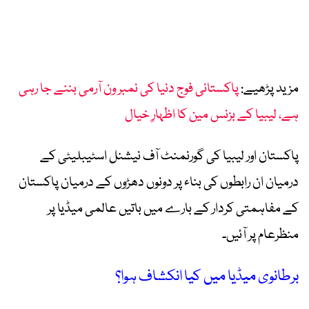
مزید پڑھیے:
پاکستانی فوج دنیا کی نمبر ون آرمی بننے جا رہی
ہے، لیبیا کے بزنس مین کا اظہارِ خیال
پاکستان اور لیبیا کی گورنمنٹ آف نیشنل اسٹیبلیٹی کے
درمیان ان رابطوں کی بناء پر دونوں دھڑوں کے درمیان پاکستان
کے مفاہمتی کردار کے بارے میں باتیں عالمی میڈیا پر
منظرعام پر آئیں۔
برطانوی میڈیا میں کیا انکشاف ہوا؟