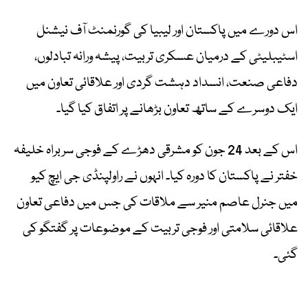
اس دورے میں پاکستان اور لیبیا کی گورنمنٹ آف نیشنل
اسٹیبلیٹی کے درمیان عسکری تربیت، پیشہ ورانہ تبادلوں،
دفاعی صنعت، انسداد دہشت گردی اور علاقائی تعاون میں
ایک دوسرے کے ساتھ تعاون بڑھانے پر اتفاق کیا گیا۔
اس کے بعد 24 جون کو مشرقی دھڑے کے فوجی سربراہ خلیفہ
خفتر نے پاکستان کا دورہ کیا۔ انہوں نے راولپنڈی جی ایچ کیو
میں جنرل عاصم منیر سے ملاقات کی جس میں دفاعی تعاون
علاقائی سلامتی اور فوجی تربیت کے موضوعات پر گفتگو کی
گئی۔