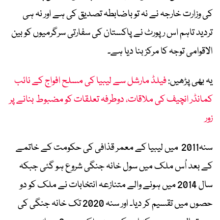
کی وزارت خارجہ نے نہ تو باضابطہ تصدیق کی ہے اور نہ ہی
تردید تاہم اس رپورٹ نے پاکستان کی سفارتی سرگرمیوں کو بین
الاقوامی توجہ کا مرکز بنا دیا ہے۔
یہ بھی پڑھیں:
فیلڈ مارشل سے لیبیا کی مسلح افواج کے نائب
کمانڈر انچیف کی ملاقات، دوطرفہ تعلقات کو مضبوط بنانے پر
زور
سنہ2011 میں لیبیا کے معمر قذافی کی حکومت کے خاتمے
کے بعد اُس ملک میں سول خانہ جنگی شروع ہو گئی جبکہ
سال 2014 میں ہونے والے متنازعہ انتخابات نے ملک کو دو
حصوں میں تقسیم کر دیا۔ اور سنہ 2020 تک خانہ جنگی کی