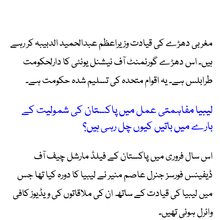
مغربی دھڑے کی قیادت وزیراعظم عبدالحمید الدبیبہ کر رہے
ہیں۔ اس دھڑے گورنمنٹ آف نیشنل یونٹی کا دارلحکومت
طرابلس ہے۔ یہ اقوام متحدہ کی تسلیم شدہ حکومت ہے۔
لیبیا مفاہمتی عمل میں پاکستان کی شمولیت کے
بارے میں باتیں کیوں چل رہی ہیں؟
اس سال فروری میں پاکستان کے فیلڈ مارشل چیف آف
ڈیفینس فورسز جنرل عاصم منیر نے لیبیا کا دورہ کیا تھا جس
میں لیبیا کی قیادت کے ساتھ ان کی ملاقاتوں کی ویڈیوز کافی
وائرل ہوئی تھیں۔