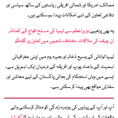
ممالک، امریکا اور شمالی افریقی ریاستوں کے ساتھ سیاسی اور
دفاعی تعاون کے نئے امکانات پیدا ہو سکتے ہیں۔
یہ بھی پڑھیے:
وزیراعظم سے لیبیا کی مسلح افواج کے کمانڈر
ان چیف کی ملاقات، مختلف شعبوں میں تعاون پر گفتگو
لیبیا توانائی کے وسیع ذخائر اور بحیرہ روم میں اپنی جغرافیائی
اہمیت کے باعث یورپ اور افریقہ کے درمیان ایک اہم پل ہے۔
ایسے میں وہاں استحکام کی بحالی پاکستان کے لیے معاشی اور
سفارتی مواقع بھی پیدا کر سکتی ہے۔
آپ اور آپ کے پیاروں کی روزمرہ زندگی کو متاثر کرسکنے والے
واقعات کی اپ ڈیٹس کے لیے واٹس ایپ پر وی نیوز کا ’
آفیشل