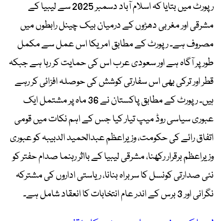
رپورٹ میں بتایا کہ اسلام آباد دسمبر 2025 سے لیبیا کے
مشرقی اور مغربی دھڑوں کے درمیان بیک چینل رابطوں میں
مصروف ہے۔ رپورٹ کے مطابق امریکا اس عمل سے مکمل
طور پر آگاہ ہے اور سعودی عرب اس کی حمایت کر رہا ہے جبکہ
قطر اور ترکی بھی اس سفارتی کوشش کی حوصلہ افزائی کر رہے
ہیں۔ رپورٹ کے مطابق پاکستان نے 36 ماہ پر مشتمل ایک
عبوری سیاسی روڈ میپ تیار کیا جس کے اہم نکات میں قومی
اتفاق رائے کی حکومت، وزیراعظم عبدالحمید الدبیبہ کو عبوری
وزیراعظم برقرار رکھنا، مشرقی لیبیا کے بااثر رہنما صدام حفتر کو
نئی صدارتی کونسل کا سربراہ بنانا، ریاستی اداروں کی مشترکہ
نگرانی اور 3 برس کے اندر عام انتخابات کا انعقاد شامل ہے۔