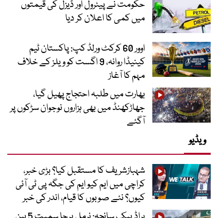
حکومت نے پیٹرول اور ڈیزل کی قیمتوں
میں کمی کا اعلان کر دیا
اوور 60 کرکٹ ورلڈ کپ: پاکستان ٹیم
کینیڈا روانہ، 9 اگست کو ویلز کے خلاف
مہم کا آغاز
بھارت میں طلبہ احتجاج پھیل گیا،
جھاڑکھنڈ میں بھی ہزاروں نوجوان سڑکوں پر
آگئے
ویڈیو
شہبازشریف کا مستقبل کیا؟ بڑی خبر،
کراچی میں ایم کیو ایم کی جگہ پی ٹی آئی
کیوں؟ نئے صوبوں کا قیام، اندر کی خبر
براڈ پیک سانحہ: نرمل پرجا سمیت 5 بین