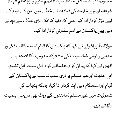
خصوصاً فیلڈ مارشل حافظ سید عاصم منیر، وزیراعظم شہباز
شریف اور وزیر خارجہ کی قیادت نے خطے میں امن کے قیام کے
لیے مؤثر کردار ادا کیا، حتیٰ کہ دنیا کو ایک بڑی جنگ سے بچانے
میں بھی پاکستان نے اہم سفارتی کردار ادا کیا۔
مولانا طاہر اشرفی نے کہا کہ پاکستان کا قیام تمام مکاتبِ فکر اور
مذہبی و قومی شخصیات کی مشترکہ جدوجہد کا نتیجہ ہے۔
انہوں نے کہا کہ پیرانِ کرام، علمائے کرام، اہلِ سنت، اہلِ تشیع،
اہلِ حدیث اور غیر مسلم برادری سمیت سب نے پاکستان کے
قیام اور استحکام میں اپنا کردار ادا کیا، جبکہ پنجاب کی
شمولیت میں غیر مسلم نمائندوں کے ووٹ بھی تاریخی اہمیت
رکھتے ہیں۔