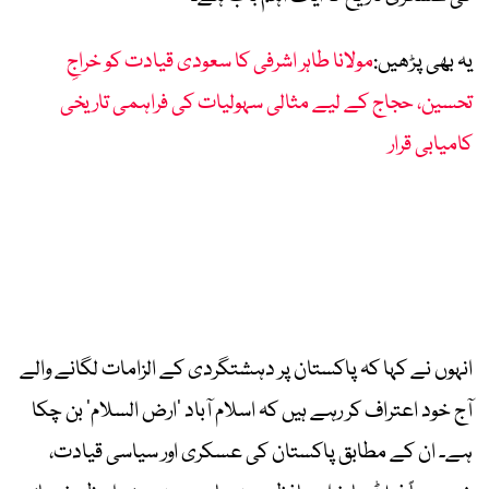
یہ بھی پڑھیں:
مولانا طاہر اشرفی کا سعودی قیادت کو خراجِ
تحسین، حجاج کے لیے مثالی سہولیات کی فراہمی تاریخی
کامیابی قرار
انہوں نے کہا کہ پاکستان پر دہشتگردی کے الزامات لگانے والے
آج خود اعتراف کر رہے ہیں کہ اسلام آباد ’ارض السلام‘ بن چکا
ہے۔ ان کے مطابق پاکستان کی عسکری اور سیاسی قیادت،