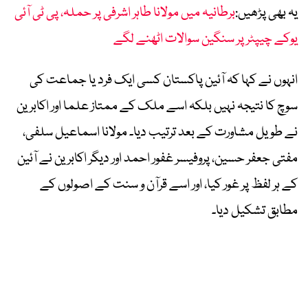
یہ بھی پڑھیں:
برطانیہ میں مولانا طاہر اشرفی پر حملہ، پی ٹی آئی
یوکے چیپٹر پر سنگین سوالات اٹھنے لگے
انہوں نے کہا کہ آئین پاکستان کسی ایک فرد یا جماعت کی
سوچ کا نتیجہ نہیں بلکہ اسے ملک کے ممتاز علما اور اکابرین
نے طویل مشاورت کے بعد ترتیب دیا۔ مولانا اسماعیل سلفی،
مفتی جعفر حسین، پروفیسر غفور احمد اور دیگر اکابرین نے آئین
کے ہر لفظ پر غور کیا، اور اسے قرآن و سنت کے اصولوں کے
مطابق تشکیل دیا۔