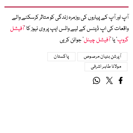
آپ اور آپ کے پیاروں کی روزمرہ زندگی کو متاثر کرسکنے والے
واقعات کی اپ ڈیٹس کے لیے واٹس ایپ پر وی نیوز کا ’
آفیشل
گروپ
‘ یا ’
آفیشل چینل
‘ جوائن کریں
آپرشن بنیان مرصوص
پاکستان
مولانا طاہر اشرفی