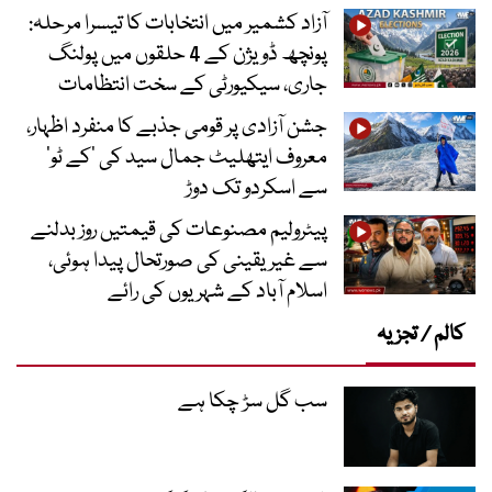
آزاد کشمیر میں انتخابات کا تیسرا مرحلہ:
پونچھ ڈویژن کے 4 حلقوں میں پولنگ
جاری، سیکیورٹی کے سخت انتظامات
جشن آزادی پر قومی جذبے کا منفرد اظہار،
معروف ایتھلیٹ جمال سید کی ’کے ٹو‘
سے اسکردو تک دوڑ
پیٹرولیم مصنوعات کی قیمتیں روز بدلنے
سے غیر یقینی کی صورتحال پیدا ہوئی،
اسلام آباد کے شہریوں کی رائے
کالم / تجزیہ
سب گل سڑ چکا ہے