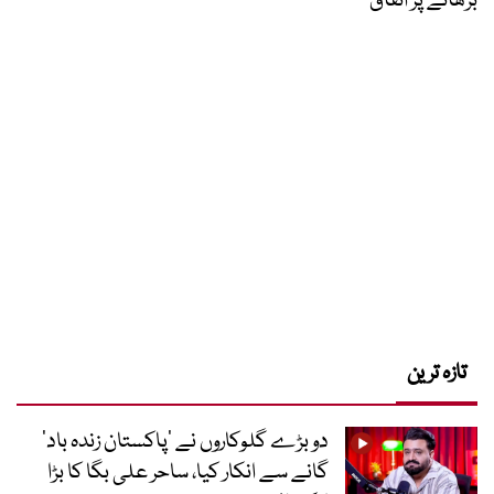
بڑھانے پر اتفاق
تازہ ترین
دو بڑے گلوکاروں نے ’پاکستان زندہ باد‘
گانے سے انکار کیا، ساحر علی بگا کا بڑا