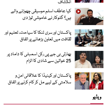
انکشاف
کیا عاطف اسلم موسیقی چھوڑنے والے
ہیں؟ گلوکار نے خاموشی توڑ دی
پاکستان اور سری لنکا کا سیاحت، تعلیم اور
ثقافت میں تعاون بڑھانے پر اتفاق
بھارتی بی جے پی رکن اسمبلی کا داماد پر
25 خواتین سے شادی کا الزام
پاکستان اور کینیڈا کا علاقائی امن و
سلامتی کے لیے مل کر کام کرنے پر اتفاق
ویڈیو