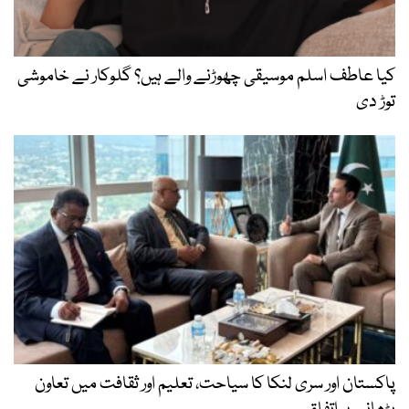
کیا عاطف اسلم موسیقی چھوڑنے والے ہیں؟ گلوکار نے خاموشی
توڑ دی
پاکستان اور سری لنکا کا سیاحت، تعلیم اور ثقافت میں تعاون