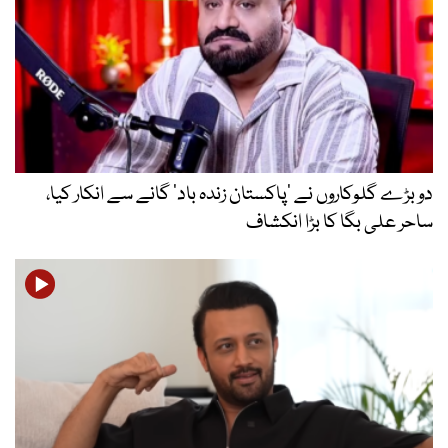
دو بڑے گلوکاروں نے ’پاکستان زندہ باد‘ گانے سے انکار کیا،
ساحر علی بگا کا بڑا انکشاف