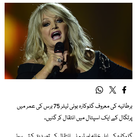
برطانیہ کی معروف گلوکارہ بونی ٹیلر 75 برس کی عمر میں
پرتگال کے ایک اسپتال میں انتقال کر گئیں۔
گلوکارہ کے اہل خانہ اور ٹیم نے انتقال کی تصدیق کرتے ہوئے