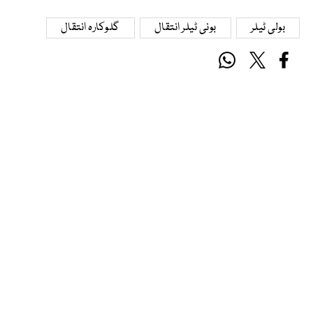
بولی ٹیلر
بونی ٹیلر انتقال
گلوکارہ انتقال