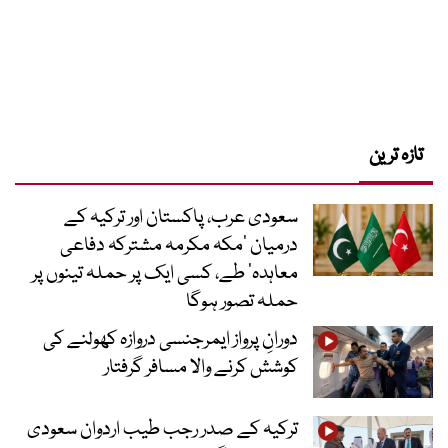
تازہ ترین
سعودی عرب، پاکستان اور ترکیہ کے
درمیان ’مکہ مکرمہ مشترکہ دفاعی
معاہدہ‘ طے، کسی ایک پر حملہ تینوں پر
حملہ تصور ہوگا
دورانِ پرواز ایمرجنسی دروازہ کھولنے کی
کوشش کرنے والا مسافر گرفتار
ترکیہ کے صدر رجب طیب اردوان سعودی