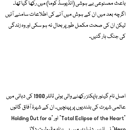
باعث مصنوعی بے ہوشی (انڈیوسڈ کوما) میں رکھا گیا تھا۔
اگرچہ بعد میں ان کے ہوش میں آنے کی اطلاعات سامنے آئیں
لیکن ان کی صحت مکمل طور پر بحال نہ ہو سکی اور وہ زندگی
کی جنگ ہار گئیں۔
اصل نام گینور ہاپکنز رکھنے والی بونی ٹائلر 1980 کی دہائی میں
عالمی شہرت کی بلندیوں پر پہنچیں۔ ان کے شہرۂ آفاق گانوں
“Total Eclipse of the Heart” اور “Holding Out for a
Hero” نے انہیں دنیا بھر میں بے پناہ مقبولیت دلائی۔