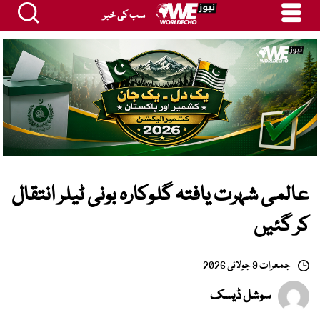
سب کی خبر
عالمی شہرت یافتہ گلوکارہ بونی ٹیلر انتقال
کر گئیں
جمعرات 9 جولائی 2026
سوشل ڈیسک