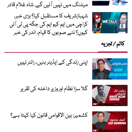
میلنگ میں نہیں آئیں گے، شاہ غلام قادر
شہبازشریف کا مستقبل کیا؟ بڑی خبر،
کراچی میں ایم کیو ایم کی جگہ پی ٹی آئی
کیوں؟ نئے صوبوں کا قیام، اندر کی خبر
کالم / تجزیہ
اپنی زندگی کے ایڈیٹر بنیں، رائٹر نہیں
گلا سڑا نظام اور وزیر داخلہ کی تقریر
کشمیر: بین الاقوامی قانون کیا کہتا ہے؟