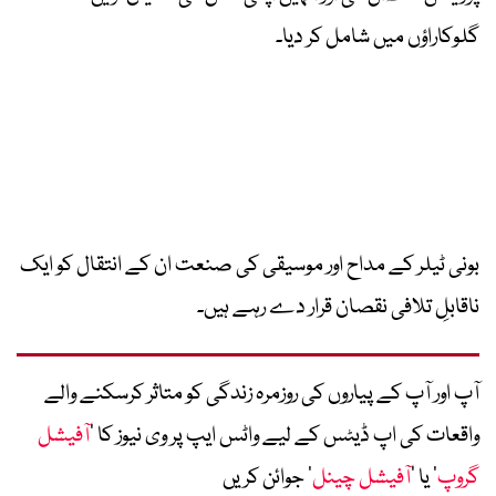
گلوکاراؤں میں شامل کر دیا۔
بونی ٹیلر کے مداح اور موسیقی کی صنعت ان کے انتقال کو ایک
ناقابلِ تلافی نقصان قرار دے رہے ہیں۔
آپ اور آپ کے پیاروں کی روزمرہ زندگی کو متاثر کرسکنے والے
واقعات کی اپ ڈیٹس کے لیے واٹس ایپ پر وی نیوز کا ’
آفیشل
گروپ
‘ یا ’
آفیشل چینل
‘ جوائن کریں