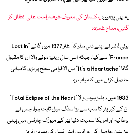
یہ بھی پڑھیں:
پاکستان کی معروف شیف راحت علی انتقال کر
گئیں، مداح غمزدہ
بونی ٹائلر نے اپنے فنی سفر کا آغاز 1977 میں گانے “Lost in
France” سے کیا، جبکہ اسی سال ریلیز ہونے والا ان کا مقبول
گانا “It’s a Heartache” بین الاقوامی سطح پر بڑی کامیابی
حاصل کرنے میں کامیاب رہا۔
1983 میں ریلیز ہونے والا “Total Eclipse of the Heart”
ان کے کیریئر کا سب سے بڑا سنگ میل ثابت ہوا، جس نے
برطانیہ اور امریکا سمیت دنیا بھر کے میوزک چارٹس میں پہلی
پوزیشن حاصل کی اور انہیں اپنی نسل کی نمایاں ترین