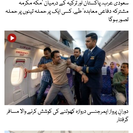
سعودی عرب، پاکستان اور ترکیہ کے درمیان ’مکہ مکرمہ
مشترکہ دفاعی معاہدہ‘ طے، کسی ایک پر حملہ تینوں پر حملہ
تصور ہوگا
دورانِ پرواز ایمرجنسی دروازہ کھولنے کی کوشش کرنے والا مسافر
گرفتار