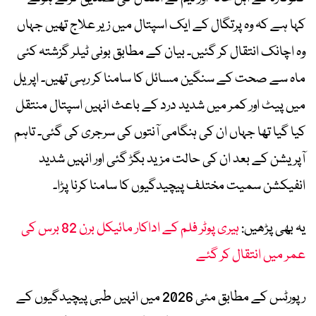
کہا ہے کہ وہ پرتگال کے ایک اسپتال میں زیر علاج تھیں جہاں
وہ اچانک انتقال کر گئیں۔ بیان کے مطابق بونی ٹیلر گزشتہ کئی
ماہ سے صحت کے سنگین مسائل کا سامنا کر رہی تھیں۔ اپریل
میں پیٹ اور کمر میں شدید درد کے باعث انہیں اسپتال منتقل
کیا گیا تھا جہاں ان کی ہنگامی آنتوں کی سرجری کی گئی۔ تاہم
آپریشن کے بعد ان کی حالت مزید بگڑ گئی اور انہیں شدید
انفیکشن سمیت مختلف پیچیدگیوں کا سامنا کرنا پڑا۔
یہ بھی پڑھیں:
ہیری پوٹر فلم کے اداکار مائیکل برن 82 برس کی
عمر میں انتقال کر گئے
رپورٹس کے مطابق مئی 2026 میں انہیں طبی پیچیدگیوں کے