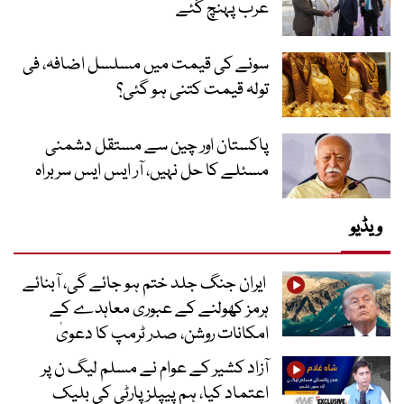
عرب پہنچ گئے
سونے کی قیمت میں مسلسل اضافہ، فی
تولہ قیمت کتنی ہو گئی؟
پاکستان اور چین سے مستقل دشمنی
مسئلے کا حل نہیں، آر ایس ایس سربراہ
ویڈیو
ایران جنگ جلد ختم ہو جائے گی، آبنائے
ہرمز کھولنے کے عبوری معاہدے کے
امکانات روشن، صدر ٹرمپ کا دعویٰ
آزاد کشیر کے عوام نے مسلم لیگ ن پر
اعتماد کیا، ہم پیپلز پارٹی کی بلیک