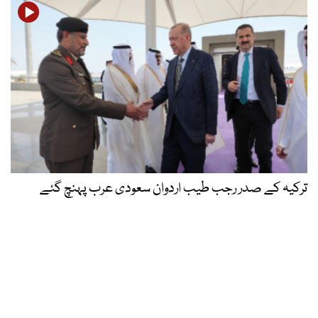
ترکیہ کے صدر رجب طیب اردوان سعودی عرب پہنچ گئے