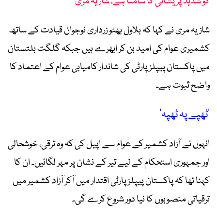
کو شدید پریشانی کا سامنا ہے، شازیہ مری
شازیہ مری نے کہا کہ بلاول بھٹو زرداری نوجوان قیادت کے ساتھ
کشمیری عوام کی امید بن کر ابھرے ہیں جبکہ گلگت بلتستان
میں پاکستان پیپلز پارٹی کی شاندار کامیابی عوام کے اعتماد کا
واضح ثبوت ہے۔
’ٹھپے پہ ٹھپہ‘
انہوں نے آزاد کشمیر کے عوام سے اپیل کی کہ وہ ترقی، خوشحالی
اور جمہوری استحکام کے لیے تیر کے نشان پر مہر لگائیں۔ ان کا
کہنا تھا کہ پاکستان پیپلز پارٹی اقتدار میں آکر آزاد کشمیر میں
ترقیاتی منصوبوں کا نیا دور شروع کرے گی۔