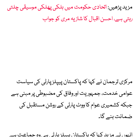
مزید پڑھیں:
اتحادی حکومت میں ہلکی پھلکی موسیقی چلتی
رہتی ہے، احسن اقبال کا شازیہ مری کو جواب
مرکزی ترجمان نے کہا کہ پاکستان پیپلز پارٹی کی سیاست
عوامی خدمت، جمہوریت اور وفاق کی مضبوطی پر مبنی ہے
جبکہ کشمیری عوام کا ووٹ پارٹی کے روشن مستقبل کی
ضمانت بنے گا۔
انہوں نے مزید کہا کہ پاکستان پیپلز پارٹی ہی وہ جماعت ہے