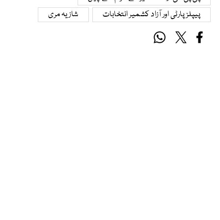
پیپلز پارٹی اور آزاد کشمیر انتخابات
شازیہ مری