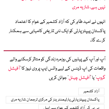
نہیں ہے، شازیہ مری
انہوں نے امید ظاہر کی کہ آزاد کشمیر کے عوام کا اعتماد
پاکستان پیپلز پارٹی کو ایک نئی تاریخی کامیابی سے ہمکنار
کرے گا۔
آپ اور آپ کے پیاروں کی روزمرہ زندگی کو متاثر کرسکنے والے
واقعات کی اپ ڈیٹس کے لیے واٹس ایپ پر وی نیوز کا ’
آفیشل
گروپ
‘ یا ’
آفیشل چینل
‘ جوائن کریں
آزاد کشمیر
پاکستان پیپلز پارٹی پارلیمنٹرینز کی مرکزی ترجمان شازیہ مری
پی پی کی آزاد کشمیر کے عوام سے اپیل