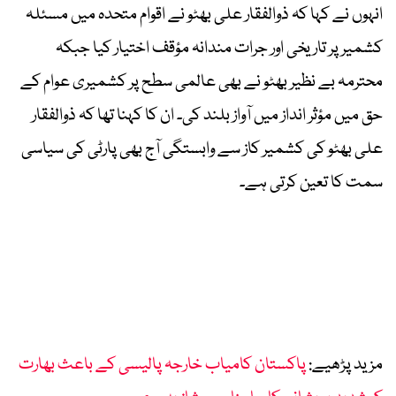
انہوں نے کہا کہ ذوالفقار علی بھٹو نے اقوام متحدہ میں مسئلہ
کشمیر پر تاریخی اور جرات مندانہ مؤقف اختیار کیا جبکہ
محترمہ بے نظیر بھٹو نے بھی عالمی سطح پر کشمیری عوام کے
حق میں مؤثر انداز میں آواز بلند کی۔ ان کا کہنا تھا کہ ذوالفقار
علی بھٹو کی کشمیر کاز سے وابستگی آج بھی پارٹی کی سیاسی
سمت کا تعین کرتی ہے۔
مزید پڑھیے:
پاکستان کامیاب خارجہ پالیسی کے باعث بھارت