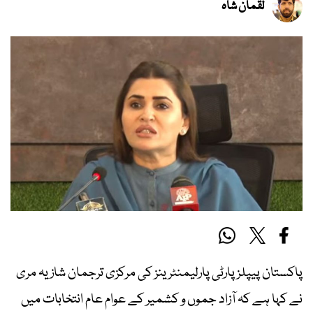
لقمان شاہ
پاکستان پیپلز پارٹی پارلیمنٹرینز کی مرکزی ترجمان شازیہ مری
نے کہا ہے کہ آزاد جموں و کشمیر کے عوام عام انتخابات میں