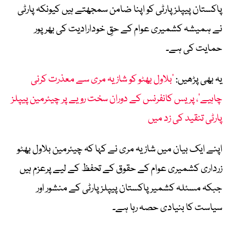
پاکستان پیپلز پارٹی کو اپنا ضامن سمجھتے ہیں کیونکہ پارٹی
نے ہمیشہ کشمیری عوام کے حقِ خودارادیت کی بھرپور
حمایت کی ہے۔
یہ بھی پڑھیں:
’بلاول بھٹو کو شازیہ مری سے معذرت کرنی
چاہیے‘، پریس کانفرنس کے دوران سخت رویے پر چیئرمین پیپلز
پارٹی تنقید کی زد میں
اپنے ایک بیان میں شازیہ مری نے کہا کہ چیئرمین بلاول بھٹو
زرداری کشمیری عوام کے حقوق کے تحفظ کے لیے پرعزم ہیں
جبکہ مسئلہ کشمیر پاکستان پیپلز پارٹی کے منشور اور
سیاست کا بنیادی حصہ رہا ہے۔