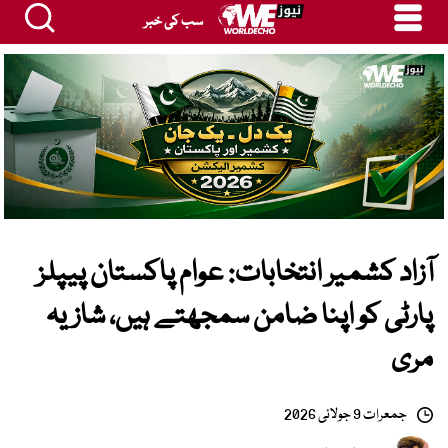
سب کی خبر
آزاد کشمیر انتخابات: عوام پاکستان پیپلز
پارٹی کو اپنا ضامن سمجھتے ہیں، شازیہ
مری
جمعرات 9 جولائی 2026