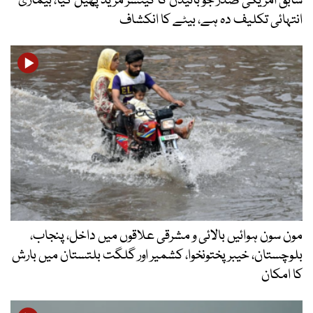
سابق امریکی صدر جو بائیڈن کا کینسر مزید پھیل گیا، بیماری
انتہائی تکلیف دہ ہے، بیٹے کا انکشاف
مون سون ہوائیں بالائی و مشرقی علاقوں میں داخل، پنجاب،
بلوچستان، خیبرپختونخوا، کشمیر اور گلگت بلتستان میں بارش
کا امکان