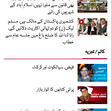
بھی قانون سے ماورا نہیں، اسلام آباد کے
شہریوں کی رائے
کشمیری پاکستان کے مالک ہیں، مسلم
لیگ (ن) کو دو تہائی اکثریت دلائیں گے،
رانا ثنا اللہ کا ضلع باغ میں جلسہ عام سے
خطاب
کالم / تجزیہ
فیض، سیالکوٹ اور کرکٹ
پرانی کتابوں کا اتوار بازار