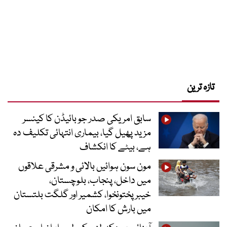
تازہ ترین
سابق امریکی صدر جو بائیڈن کا کینسر
مزید پھیل گیا، بیماری انتہائی تکلیف دہ
ہے، بیٹے کا انکشاف
مون سون ہوائیں بالائی و مشرقی علاقوں
میں داخل، پنجاب، بلوچستان،
خیبرپختونخوا، کشمیر اور گلگت بلتستان
میں بارش کا امکان