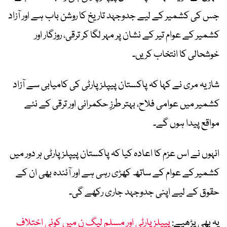
جس کی کشمیر کے لیے جدوجہد تاریخ کا روشن باب ہے اور آزاد
کشمیر کے عوام تیر کے نشان پر مہر لگا کر ترقی، روزگار اور
خوشحالی کا انتخاب کریں۔
شازیہ مری نے کہا کہ پاکستان پیپلز پارٹی کی کامیابی سے آزاد
کشمیر میں عوامی فلاح، بہتر طرزِ حکمرانی اور ترقی کے نئے
مواقع پیدا ہوں گے۔
انہوں نے اس عزم کا اعادہ کیا کہ پاکستان پیپلز پارٹی ہر دور میں
کشمیر کے عوام کے ساتھ کھڑی رہی ہے اور آئندہ بھی ان کے
حقوق کے لیے اپنی جدوجہد جاری رکھے گی۔
یہ بھی پڑھیے:
پیپلز پارٹی اور مسلم لیگ ن میں کوئی اختلاف