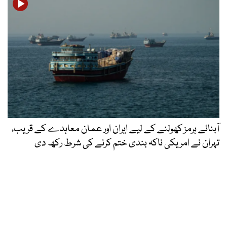
آبنائے ہرمز کھولنے کے لیے ایران اور عمان معاہدے کے قریب،
تہران نے امریکی ناکہ بندی ختم کرنے کی شرط رکھ دی