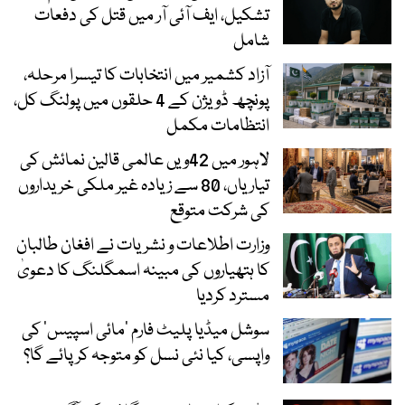
تشکیل، ایف آئی آر میں قتل کی دفعات
شامل
آزاد کشمیر میں انتخابات کا تیسرا مرحلہ،
پونچھ ڈویژن کے 4 حلقوں میں پولنگ کل،
انتظامات مکمل
لاہور میں 42ویں عالمی قالین نمائش کی
تیاریاں، 80 سے زیادہ غیر ملکی خریداروں
کی شرکت متوقع
وزارت اطلاعات و نشریات نے افغان طالبان
کا ہتھیاروں کی مبینہ اسمگلنگ کا دعویٰ
مسترد کردیا
سوشل میڈیا پلیٹ فارم ‘مائی اسپیس’ کی
واپسی، کیا نئی نسل کو متوجہ کر پائے گا؟