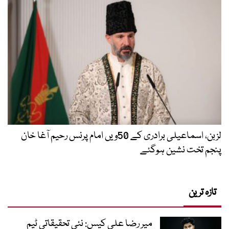
لزبن، اسماعیلی برادری کے 50ویں امام پرنس رحیم آغا خان
پنجم تخت نشین ہوگئے
تازہ ترین
میر رضا علی کیس: نئی تحقیقاتی ٹیم