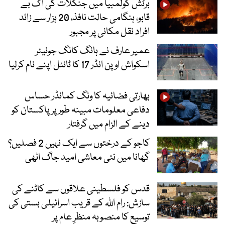
برٹش کولمبیا میں جنگلات کی آگ بے
قابو، ہنگامی حالت نافذ، 20 ہزار سے زائد
افراد نقل مکانی پر مجبور
عمیر عارف نے ہانگ کانگ جونیئر
اسکواش اوپن انڈر 17 کا ٹائٹل اپنے نام کرلیا
بھارتی فضائیہ کا ونگ کمانڈر حساس
دفاعی معلومات مبینہ طور پر پاکستان کو
دینے کے الزام میں گرفتار
کاجو کے درختوں سے ایک نہیں 2 فصلیں؟
گھانا میں نئی معاشی امید جاگ اٹھی
قدس کو فلسطینی علاقوں سے کاٹنے کی
سازش: رام اللہ کے قریب اسرائیلی بستی کی
توسیع کا منصوبہ منظرِ عام پر