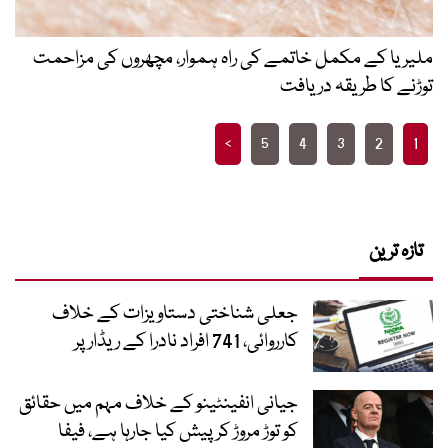
ملیریا کے مکمل خاتمے کی راہ ہموار، مچھروں کی مزاحمت
توڑنے کا طریقہ دریافت
Posts
>
5
4
3
2
1
pagination
تازہ ترین
جعلی شناختی دستاویزات کے خلاف
کارروائی، 741 افراد نادرا کے ریڈار پر
جیانی انفینٹینو کے خلاف مہم میں حقائق
کو توڑ مروڑ کر پیش کیا جارہا ہے، فیفا