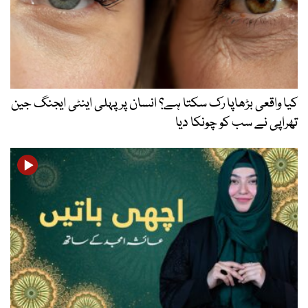
کیا واقعی بڑھاپا رک سکتا ہے؟ انسان پر پہلی اینٹی ایجنگ جین
تھراپی نے سب کو چونکا دیا