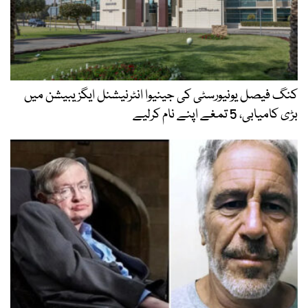
کنگ فیصل یونیورسٹی کی جینیوا انٹرنیشنل ایگزیبیشن میں
بڑی کامیابی، 5 تمغے اپنے نام کرلیے