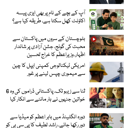
آپ کے بچے کے نام پر بھی ایزی پیسہ
اکاؤنٹ کھل سکتا ہے، طریقہ کیا ہے؟
بلوچستان کے سروں میں پاکستان سے
محبت کی گونج، جشنِ آزادی پر شاندار
اظہار، وزیراعظم کا خراج تحسین
امریکی ٹیکنالوجی کمپنی ایپل کا چین
سے میموری چپس لینے پر غور
ثنا سے زیبو تک، پاکستانی ڈراموں کی وہ 6
خواتین جنہوں نے ہار ماننے سے انکار کیا
دورہ انگلینڈ میں بابر اعظم کو میڈیا سے
دور رکھا جائے، راشد لطیف کا پی سی بی کو