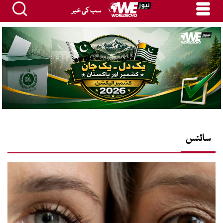
سب کی خبر
سائنس