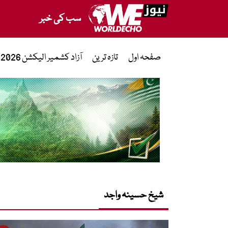
سب کی خبر
صفحہ اول
تازہ ترین
آزاد کشمیر الیکشن 2026
شیخ حسینہ واجد