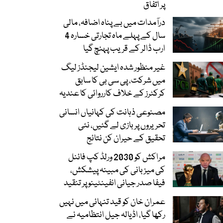
پر اتفاق
درآمدات میں بے پناہ اضافہ، مالی
سال کے پہلے ماہ تجارتی خسارہ 4
ارب ڈالر کے قریب پہنچ گیا
غیر منظور شدہ ایشین لیجنڈز لیگ
میں شرکت، پی سی بی کا سابق
کرکٹرز کے خلاف کارروائی کا عندیہ
مصنوعی ذہانت کی کہانیاں انسانی
تحریروں پر بازی لے گئیں، نئی
تحقیق کے حیران کن نتائج
مراکش کو 2030 ورلڈ کپ فائنل
کی میزبانی کی مبینہ پیشکش،
فیفا صدر جیانی انفینٹینو پر تنقید
عمران خان کو قید تنہائی میں نہیں
رکھا گیا، اڈیالہ جیل انتظامیہ نے