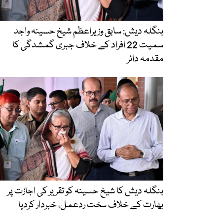
بنگلہ دیش: سابق وزیراعظم شیخ حسینہ واجد
سمیت 22 افراد کے خلاف جبری گمشدگی کا
مقدمہ دائر
بنگلہ دیش کا شیخ حسینہ کو تقریر کی اجازت پر
بھارت کے خلاف سخت ردعمل، خبردار کردیا