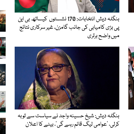
بنگلہ دیش انتخابات: 170 نشستوں کیساتھ بی این
پی بڑی کامیابی کی جانب گامزن، غیر سرکاری نتائج
میں واضح برتری
بنگلہ دیش: شیخ حسینہ واجد نے سیاست سے توبہ
کرلی، ’عوامی لیگ قائم رہے گی‘، بیٹے کا اعلان