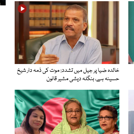
خالدہ ضیا پر جیل میں تشدد: موت کی ذمہ دار شیخ
حسینہ ہے، بنگلہ دیشی مشیر قانون