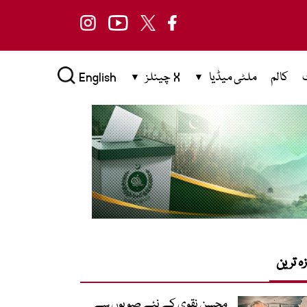
کالم
ملٹی میڈیا
X چینلز
English
زہ ترین
محسن نقوی کے نئے صوبوں سے