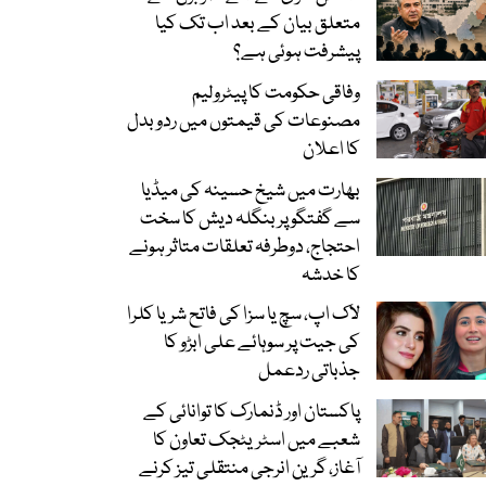
متعلق بیان کے بعد اب تک کیا
پیشرفت ہوئی ہے؟
وفاقی حکومت کا پیٹرولیم
مصنوعات کی قیمتوں میں ردوبدل
کا اعلان
بھارت میں شیخ حسینہ کی میڈیا
سے گفتگو پر بنگلہ دیش کا سخت
احتجاج، دوطرفہ تعلقات متاثر ہونے
کا خدشہ
لاک اپ، سچ یا سزا کی فاتح شریا کلرا
کی جیت پر سوہائے علی ابڑو کا
جذباتی ردعمل
پاکستان اور ڈنمارک کا توانائی کے
شعبے میں اسٹریٹجک تعاون کا
آغاز، گرین انرجی منتقلی تیز کرنے