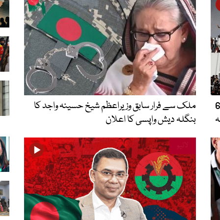
تحریک کو 2 سال مکمل، 61
ملک سے فرار سابق وزیراعظم شیخ حسینہ واجد کا
بنگلہ دیش واپسی کا اعلان
لائیو