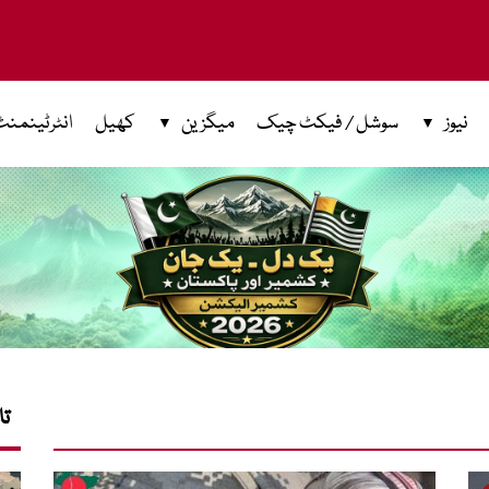
نیوز
سوشل / فیکٹ چیک
میگزین
کھیل
انٹرٹینمنٹ
تا