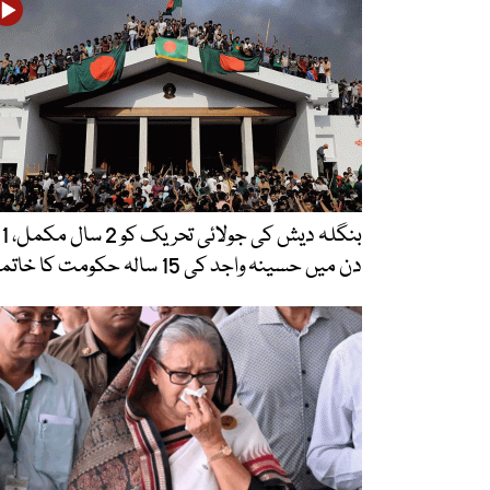
بنگلہ دیش کی جولائی 
دن میں حسینہ واجد کی 15 سالہ حکومت کا خاتمہ